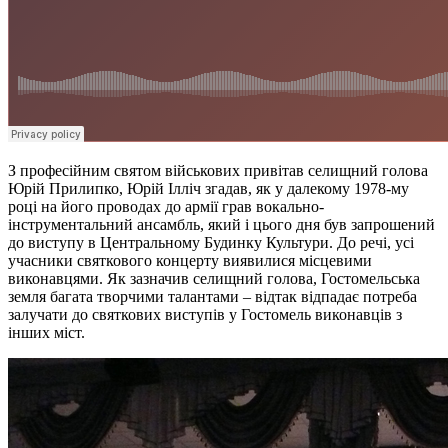
З професійним святом військових привітав селищний голова
Юрій Прилипко,
Юрій Ілліч згадав, як у далекому 1978-му
році на його проводах до армії грав вокально-
інструментальний ансамбль, який і цього дня був запрошений
до виступу в Центральному Будинку Культури. До речі, усі
учасники святкового концерту виявилися місцевими
виконавцями. Як зазначив селищний голова, Гостомельська
земля багата творчими талантами – відтак відпадає потреба
залучати до святкових виступів у Гостомель виконавців з
інших міст.