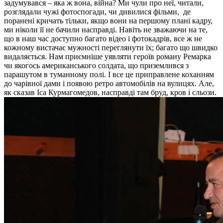
задумувався – яка ж вона, війна? Ми чули про неї, читали,
розглядали чужі фотоспогади, чи дивилися фільми, де
поранені кричать тільки, якщо вони на першому плані кадру,
ми ніколи її не бачили насправді. Навіть не зважаючи на те,
що в наш час доступно багато відео і фотокадрів, все ж не
кожному вистачає мужності переглянути їх; багато що швидко
видаляється. Нам приємніше уявляти героїв роману Ремарка
чи якогось американського солдата, що приземлився з
парашутом в туманному полі.
І все це приправлене коханням
до чарівної дами і появою ретро автомобілів на вулицях. Але,
як сказав Іса Курмагомедов, насправді там бруд, кров і сльози.