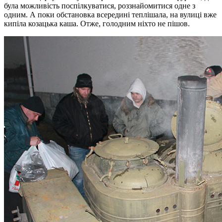
була можливість поспілкуватися, роззнайомитися одне з
одним. А поки обстановка всередині теплішала, на вулиці вже
кипіла козацька каша. Отже, голодним ніхто не пішов.