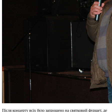
Після концерту всіх було запрошено на святковий фуршет, де