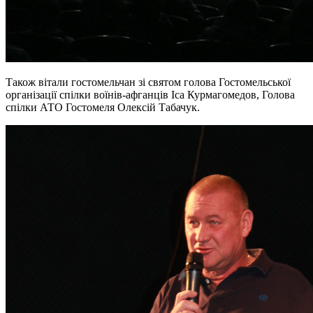
Також вітали гостомельчан зі святом г
олова Гостомельської
організації спілки воїнів-афганців Іса Курмагомедов, Голова
спілки АТО Гостомеля Олексій Табачук.