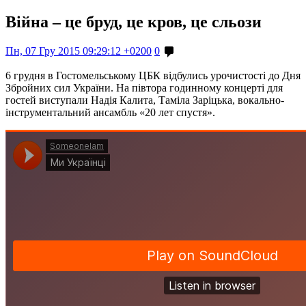
Війна – це бруд, це кров, це сльози
Пн, 07 Гру 2015 09:29:12 +0200
0
6 грудня в Гостомельському ЦБК відбулись урочистості до Дня
Збройних сил України. На півтора годинному концерті для
гостей виступали Надія Калита, Таміла Заріцька, вокально-
інструментальний ансамбль «20 лет спустя».