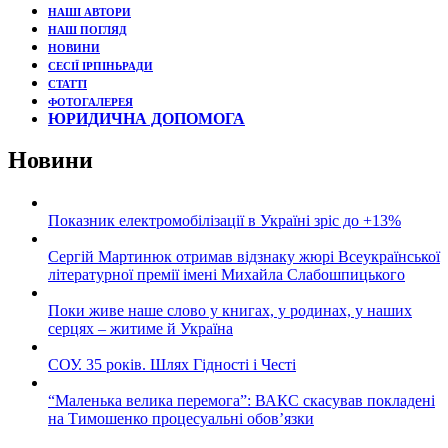
НАШІ АВТОРИ
НАШ ПОГЛЯД
НОВИНИ
СЕСІЇ ІРПІНЬРАДИ
СТАТТІ
ФОТОГАЛЕРЕЯ
ЮРИДИЧНА ДОПОМОГА
Новини
Показник електромобілізації в Україні зріс до +13%
Сергій Мартинюк отримав відзнаку жюрі Всеукраїнської
літературної премії імені Михайла Слабошпицького
Поки живе наше слово у книгах, у родинах, у наших
серцях – житиме й Україна
СОУ. 35 років. Шлях Гідності і Честі
“Маленька велика перемога”: ВАКС скасував покладені
на Тимошенко процесуальні обов’язки