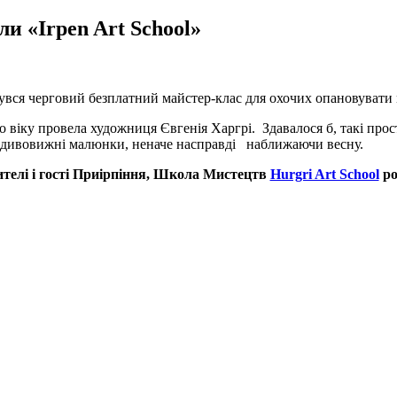
и «Irpen Art School»
бувся черговий безплатний майстер-клас для охочих опановувати
віку провела художниця Євгенія Харгрі. Здавалося б, такі прості
ні дивовижні малюнки, неначе насправді наближаючи весну.
ителі і гості Приірпіння, Школа Мистецтв
Hurgri Art School
ро