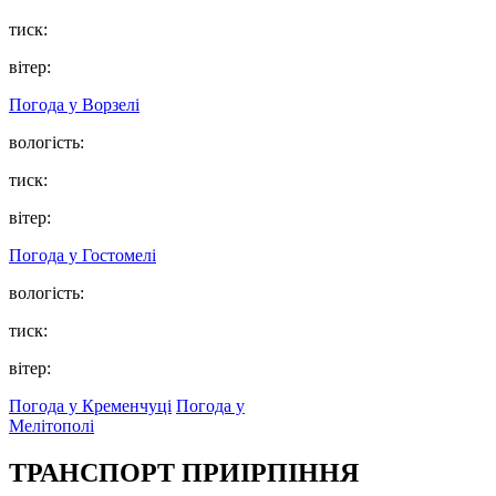
тиск:
вітер:
Погода у
Ворзелі
вологість:
тиск:
вітер:
Погода у
Гостомелі
вологість:
тиск:
вітер:
Погода у Кременчуці
Погода у
Мелітополі
ТРАНСПОРТ ПРИІРПІННЯ