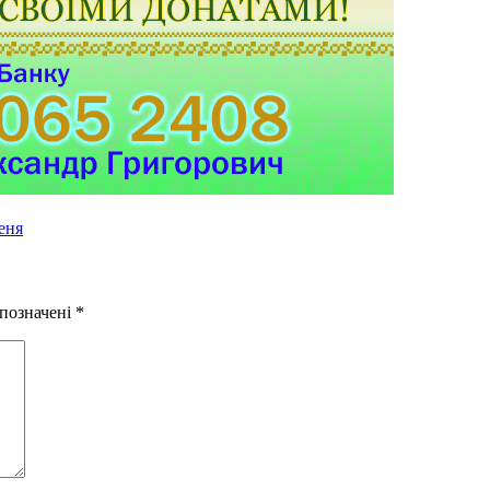
еня
 позначені
*