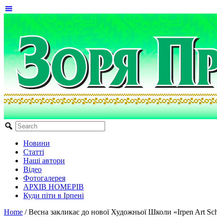
Новини
Статті
Наші автори
Відео
Фотогалерея
АРХІВ НОМЕРІВ
Куди піти в Ірпені
Home
/
Весна закликає до нової Художньої Школи «Irpen Art Sc