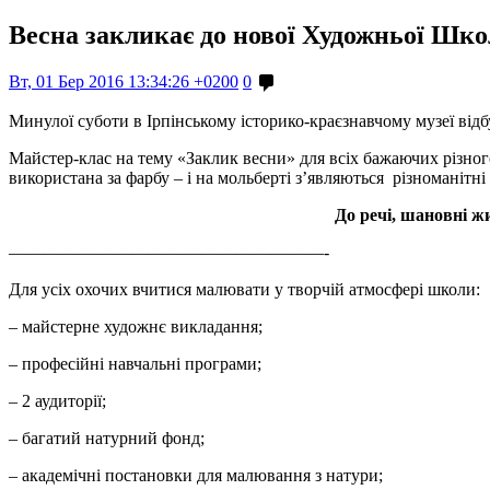
Весна закликає до нової Художньої Школ
Вт, 01 Бер 2016 13:34:26 +0200
0
Минулої суботи в Ірпінському історико-краєзнавчому музеї від
Майстер-клас на тему «Заклик весни» для всіх бажаючих різного 
використана за фарбу – і на мольберті з’являються різноманіт
До речі, шановні ж
——————————————————-
Для усіх охочих вчитися малювати у творчій атмосфері школи:
– майстерне художнє викладання;
– професійні навчальні програми;
– 2 аудиторії;
– багатий натурний фонд;
– академічні постановки для малювання з натури;