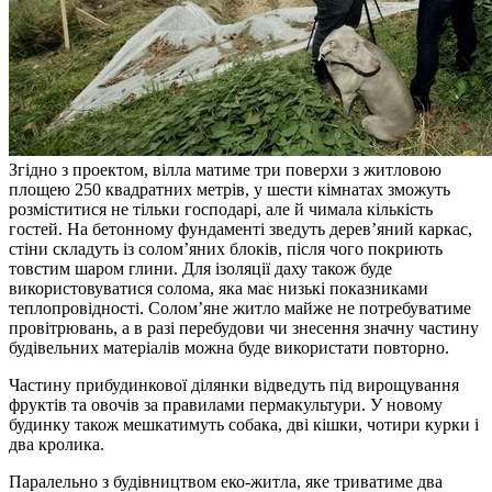
Згідно з проектом, вілла матиме три поверхи з житловою
площею 250 квадратних метрів, у шести кімнатах зможуть
розміститися не тільки господарі, але й чимала кількість
гостей. На бетонному фундаменті зведуть дерев’яний каркас,
стіни складуть із солом’яних блоків, після чого покриють
товстим шаром глини. Для ізоляції даху також буде
використовуватися солома, яка має низькі показниками
теплопровідності. Солом’яне житло майже не потребуватиме
провітрювань, а в разі перебудови чи знесення значну частину
будівельних матеріалів можна буде використати повторно.
Частину прибудинкової ділянки відведуть під вирощування
фруктів та овочів за правилами пермакультури. У новому
будинку також мешкатимуть собака, дві кішки, чотири курки і
два кролика.
Паралельно з будівництвом еко-житла, яке триватиме два