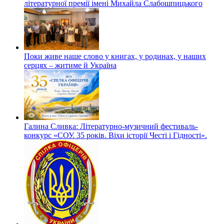
літературної премії імені Михайла Слабошпицького
Поки живе наше слово у книгах, у родинах, у наших
серцях – житиме й Україна
Галина Сливка: Літературно-музичний фестиваль-
конкурс «СОУ. 35 років. Віхи історії Честі і Гідності».