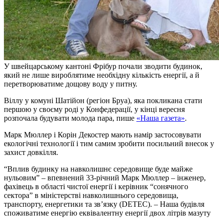
У швейцарському кантоні Фрібур почали зводити будинок,
який не лише вироблятиме необхідну кількість енергії, а й
перетворюватиме дощову воду у питну.
Віллу у комуні Шатійон (регіон Бруа), яка покликана стати
першою у своєму роді у Конфедерації, у кінці вересня
розпочала будувати молода пара, пише
«Наша газета»
.
Марк Мюллер і Корін Декостер мають намір застосовувати
екологічні технології і тим самим зробити посильний внесок у
захист довкілля.
“Вплив будинку на навколишнє середовище буде майже
нульовим” – впевнений 33-річний Марк Мюллер – інженер,
фахівець в області чистої енергії і керівник “сонячного
сектора” в міністерстві навколишнього середовища,
транспорту, енергетики та зв’язку (DETEC). – Наша будівля
споживатиме енергію еквівалентну енергії двох літрів мазуту