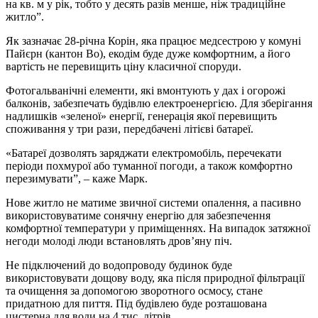
на кв. м у рік, тобто у десять разів менше, ніж традиційне
житло”.
Як зазначає 28-річна Корін, яка працює медсестрою у комуні
Пайєрн (кантон Во), екодім буде дуже комфортним, а його
вартість не перевищить ціну класичної споруди.
Фотогальванічні елементи, які вмонтують у дах і огорожі
балконів, забезпечать будівлю електроенергією. Для зберігання
надлишків «зеленої» енергії, генерація якої перевищить
споживання у три рази, передбачені літієві батареї.
«Батареї дозволять заряджати електромобіль, перечекати
періоди похмурої або туманної погоди, а також комфортно
перезимувати”, – каже Марк.
Нове житло не матиме звичної системи опалення, а пасивно
використовуватиме сонячну енергію для забезпечення
комфортної температури у приміщеннях. На випадок затяжної
негоди молоді люди встановлять дров’яну піч.
Не підключений до водопроводу будинок буде
використовувати дощову воду, яка після природної фільтрації
та очищення за допомогою зворотного осмосу, стане
придатною для пиття. Під будівлею буде розташована
цистерна для води на 4 тис. літрів.