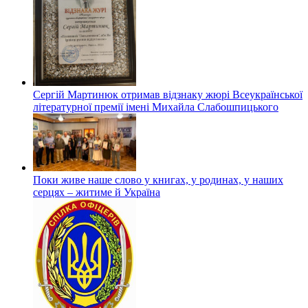
Сергій Мартинюк отримав відзнаку жюрі Всеукраїнської
літературної премії імені Михайла Слабошпицького
Поки живе наше слово у книгах, у родинах, у наших
серцях – житиме й Україна