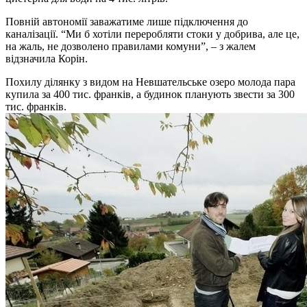
Повній автономії заважатиме лише підключення до
каналізації. “Ми б хотіли переробляти стоки у добрива, але це,
на жаль, не дозволено правилами комуни”, – з жалем
відзначила Корін.
Похилу ділянку з видом на Невшательське озеро молода пара
купила за 400 тис. франків, а будинок планують звести за 300
тис. франків.