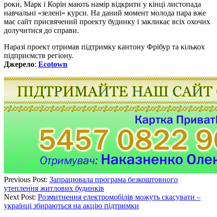
роки, Марк і Корін мають намір відкрити у кінці листопада
навчальні «зелені» курси. На даний момент молода пара вже
має сайт присвячений проекту будинку і закликає всіх охочих
долучитися до справи.
Наразі проект отримав підтримку кантону Фрібур та кількох
підприємств регіону.
Джерело
:
Ecotown
Previous Post:
Запрацювала програма безкоштовного
утеплення житлових будинків
Next Post:
Розмитнення електромобілів можуть скасувати –
українці збираються на акцію підтримки