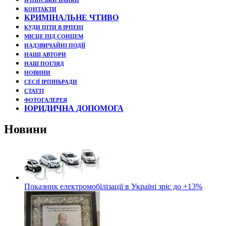
ІРПІНСЬКИ БАЙКИ
КОНТАКТИ
КРИМІНАЛЬНЕ ЧТИВО
КУДИ ПІТИ В ІРПЕНІ
МІСЦЕ ПІД СОНЦЕМ
НАДЗВИЧАЙНІ ПОДЇЇ
НАШІ АВТОРИ
НАШ ПОГЛЯД
НОВИНИ
СЕСІЇ ІРПІНЬРАДИ
СТАТТІ
ФОТОГАЛЕРЕЯ
ЮРИДИЧНА ДОПОМОГА
Новини
Показник електромобілізації в Україні зріс до +13%