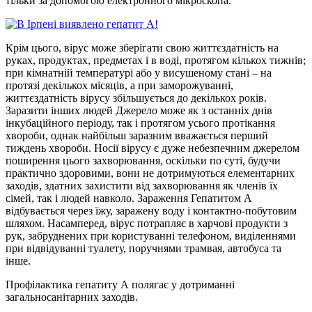
тільки за допомогою електронного мікроскопа.
Крім цього, вірус може зберігати свою життєздатність на
руках, продуктах, предметах і в воді, протягом кількох тижнів;
при кімнатній температурі або у висушеному стані – на
протязі декількох місяців, а при заморожуванні,
життєздатність вірусу збільшується до декількох років.
Заразити інших людей Джерело може як з останніх днів
інкубаційного періоду, так і протягом усього протікання
хвороби, однак найбільш заразним вважається перший
тиждень хвороби. Носії вірусу є дуже небезпечним джерелом
поширення цього захворювання, оскільки по суті, будучи
практично здоровими, вони не дотримуються елементарних
заходів, здатних захистити від захворювання як членів їх
сімей, так і людей навколо. Зараження Гепатитом А
відбувається через їжу, заражену воду і контактно-побутовим
шляхом. Насамперед, вірус потрапляє в харчові продукти з
рук, забруднених при користуванні телефоном, виділеннями
при відвідуванні туалету, поручнями трамвая, автобуса та
інше.
Профілактика гепатиту А полягає у дотриманні
загальносанітарних заходів.