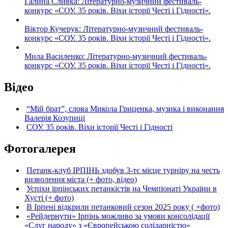
Галина Сливка: Літературно-музичний фестиваль-
конкурс «СОУ. 35 років. Віхи історії Честі і Гідності».
Віктор Кучерук: Літературно-музичний фестиваль-
конкурс «СОУ. 35 років. Віхи історії Честі і Гідності».
Мила Василенко: Літературно-музичний фестиваль-
конкурс «СОУ. 35 років. Віхи історії Честі і Гідності».
Відео
“Мій брат”, слова Микола Гриценка, музика і виконання
Валерія Козупиці
СОУ. 35 років. Віхи історії Честі і Гідності
Фотогалерея
Петанк-клуб ІРПІНЬ здобув 3-тє місце турніру на честь
визволення міста (+ фото, відео)
Успіхи ірпінських петанкістів на Чемпіонаті України в
Хусті (+ фото)
В Ірпені відкрили петанковий сезон 2025 року ( +фото)
«Рейдернути» Ірпінь можливо за умови консолідації
«Слуг народу» з «Європейською солідарністю»