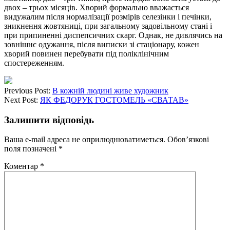
двох – трьох місяців. Хворий формально вважається
видужалим після нормалізації розмірів селезінки і печінки,
зникнення жовтяниці, при загальному задовільному стані і
при припиненні диспепсичних скарг. Однак, не дивлячись на
зовнішнє одужання, після виписки зі стаціонару, кожен
хворий повинен перебувати під поліклінічним
спостереженням.
Previous Post:
В кожній людині живе художник
Next Post:
ЯК ФЕДОРУК ГОСТОМЕЛЬ «СВАТАВ»
Залишити відповідь
Ваша e-mail адреса не оприлюднюватиметься.
Обов’язкові
поля позначені
*
Коментар
*