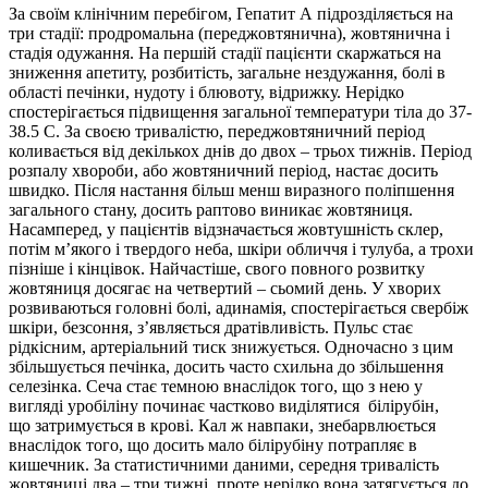
За своїм клінічним перебігом, Гепатит А підрозділяється на
три стадії: продромальна (переджовтянична), жовтянична і
стадія одужання. На першій стадії пацієнти скаржаться на
зниження апетиту, розбитість, загальне нездужання, болі в
області печінки, нудоту і блювоту, відрижку. Нерідко
спостерігається підвищення загальної температури тіла до 37-
38.5 С. За своєю тривалістю, переджовтяничний період
коливається від декількох днів до двох – трьох тижнів. Період
розпалу хвороби, або жовтяничний період, настає досить
швидко. Після настання більш менш виразного поліпшення
загального стану, досить раптово виникає жовтяниця.
Насамперед, у пацієнтів відзначається жовтушність склер,
потім м’якого і твердого неба, шкіри обличчя і тулуба, а трохи
пізніше і кінцівок. Найчастіше, свого повного розвитку
жовтяниця досягає на четвертий – сьомий день. У хворих
розвиваються головні болі, адинамія, спостерігається свербіж
шкіри, безсоння, з’являється дратівливість. Пульс стає
рідкісним, артеріальний тиск знижується. Одночасно з цим
збільшується печінка, досить часто схильна до збільшення
селезінка. Сеча стає темною внаслідок того, що з нею у
вигляді уробіліну починає частково виділятися білірубін,
що затримується в крові. Кал ж навпаки, знебарвлюється
внаслідок того, що досить мало білірубіну потрапляє в
кишечник. За статистичними даними, середня тривалість
жовтяниці два – три тижні, проте нерідко вона затягується до