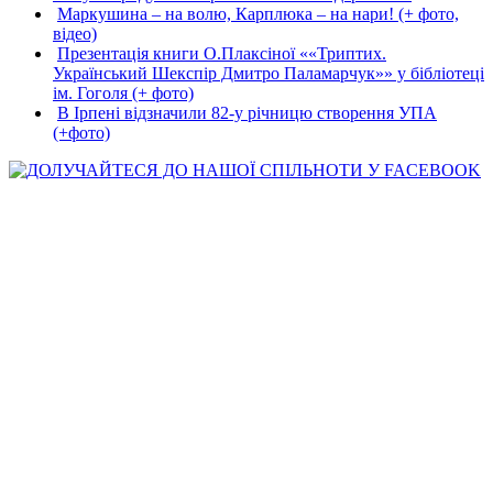
Маркушина – на волю, Карплюка – на нари! (+ фото,
відео)
Презентація книги О.Плаксіної ««Триптих.
Український Шекспір Дмитро Паламарчук»» у бібліотеці
ім. Гоголя (+ фото)
В Ірпені відзначили 82-у річницю створення УПА
(+фото)