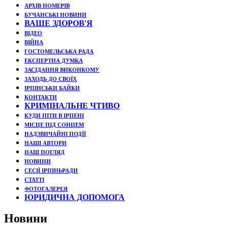
АРХІВ НОМЕРІВ
БУЧАНСЬКІ НОВИНИ
ВАШЕ ЗДОРОВ'Я
ВІДЕО
ВІЙНА
ГОСТОМЕЛЬСЬКА РАДА
ЕКСПЕРТНА ДУМКА
ЗАСІДАННЯ ВИКОНКОМУ
ЗАХОДЬ ДО СВОЇХ
ІРПІНСЬКИ БАЙКИ
КОНТАКТИ
КРИМІНАЛЬНЕ ЧТИВО
КУДИ ПІТИ В ІРПЕНІ
МІСЦЕ ПІД СОНЦЕМ
НАДЗВИЧАЙНІ ПОДЇЇ
НАШІ АВТОРИ
НАШ ПОГЛЯД
НОВИНИ
СЕСІЇ ІРПІНЬРАДИ
СТАТТІ
ФОТОГАЛЕРЕЯ
ЮРИДИЧНА ДОПОМОГА
Новини