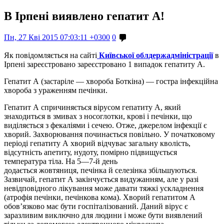
В Ірпені виявлено гепатит А!
Пн, 27 Кві 2015 07:03:11 +0300
0
Як повідомляється на сайті
Київської облдержадміністрації
в
Ірпені зареєстровано зареєстровано 1 випадок гепатиту А.
Гепатит А (застаріле — хвороба Боткіна) — гостра інфекційна
хвороба з ураженням печінки.
Гепатит А спричиняється вірусом гепатиту А, який
знаходиться в змивах з носоглотки, крові і печінки, що
виділяється з фекаліями і сечею. Отже, джерелом інфекції є
хворий. Захворювання починається повільно. У початковому
періоді гепатиту А хворий відчуває загальну кволість,
відсутність апетиту, нудоту, помірно підвищується
температура тіла. На 5—7-й день
додається жовтяниця, печінка й селезінка збільшуються.
Зазвичай, гепатит А закінчується видужанням, але у разі
невідповідного лікування може давати тяжкі ускладнення
(атрофія печінки, печінкова кома). Хворий гепатитом А
обов’язково має бути госпіталізований. Даний вірус є
заразливим виключно для людини і може бути виявлений