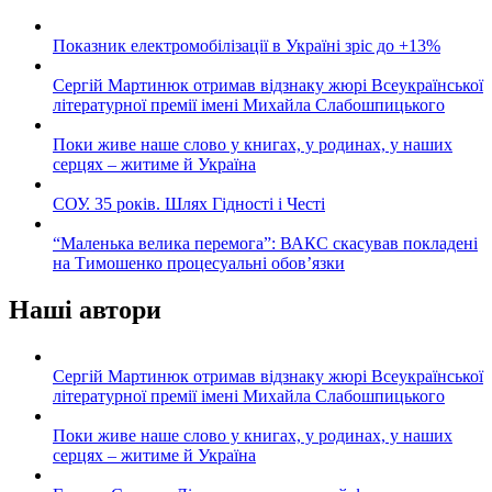
Показник електромобілізації в Україні зріс до +13%
Сергій Мартинюк отримав відзнаку жюрі Всеукраїнської
літературної премії імені Михайла Слабошпицького
Поки живе наше слово у книгах, у родинах, у наших
серцях – житиме й Україна
СОУ. 35 років. Шлях Гідності і Честі
“Маленька велика перемога”: ВАКС скасував покладені
на Тимошенко процесуальні обов’язки
Наші автори
Сергій Мартинюк отримав відзнаку жюрі Всеукраїнської
літературної премії імені Михайла Слабошпицького
Поки живе наше слово у книгах, у родинах, у наших
серцях – житиме й Україна