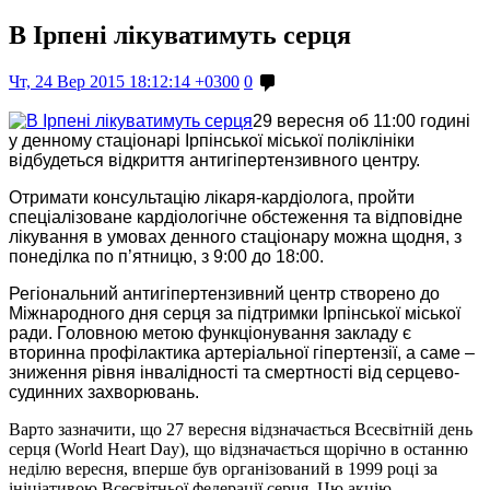
В Ірпені лікуватимуть серця
Чт, 24 Вер 2015 18:12:14 +0300
0
29 вересня об 11:00 годині
у денному стаціонарі Ірпінської міської поліклініки
відбудеться відкриття антигіпертензивного центру.
Отримати консультацію лікаря-
кардіолога, пройти
спеціалізоване кардіологічне обстеження та відповідне
лікування в умовах денного стаціонару можна щодня, з
понеділка по п’ятницю, з 9:00 до 18:00.
Регіональний антигіпертензивний центр створено до
Міжнародного дня серця за підтримки Ірпінської міської
ради. Головною метою функціонування закладу є
вторинна профілактика артеріальної гіпертензії, а саме –
зниження рівня інвалідності та смертності від серцево-
судинних захворювань.
Варто зазначити, що 27 вересня відзначається Всесвітній день
серця (World Heart Day), що відзначається щорічно в останню
неділю вересня, вперше був організований в 1999 році за
ініціативою Всесвітньої федерації серця. Цю акцію