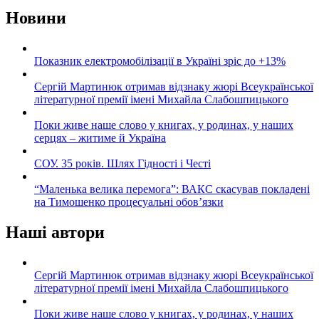
Новини
Показник електромобілізації в Україні зріс до +13%
Сергій Мартинюк отримав відзнаку жюрі Всеукраїнської
літературної премії імені Михайла Слабошпицького
Поки живе наше слово у книгах, у родинах, у наших
серцях – житиме й Україна
СОУ. 35 років. Шлях Гідності і Честі
“Маленька велика перемога”: ВАКС скасував покладені
на Тимошенко процесуальні обов’язки
Наші автори
Сергій Мартинюк отримав відзнаку жюрі Всеукраїнської
літературної премії імені Михайла Слабошпицького
Поки живе наше слово у книгах, у родинах, у наших