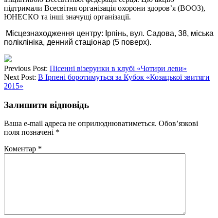
підтримали Всесвітня організація охорони здоров’я (ВООЗ),
ЮНЕСКО та інші значущі організації.
Місцезнаходження центру: Ірпінь, вул. Садова, 38, міська
поліклініка, денний стаціонар (5 поверх).
Previous Post:
Пісенні візерунки в клубі «Чотири леви»
Next Post:
В Ірпені боротимуться за Кубок «Козацької звитяги
2015»
Залишити відповідь
Ваша e-mail адреса не оприлюднюватиметься.
Обов’язкові
поля позначені
*
Коментар
*