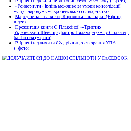
В Ірпені відкрили петанковий сезон 2025 року ( +фото)
«Рейдернути» Ірпінь можливо за умови консолідації
«Слуг народу» з «Європейською солідарністю»
Маркушина – на волю, Карплюка – на нари! (+ фото,
відео)
Презентація книги О.Плаксіної ««Триптих.
Український Шекспір Дмитро Паламарчук»» у бібліотеці
ім. Гоголя (+ фото)
В Ірпені відзначили 82-у річницю створення УПА
(+фото)