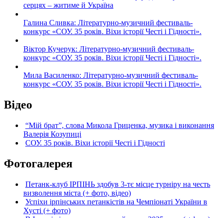
серцях – житиме й Україна
Галина Сливка: Літературно-музичний фестиваль-
конкурс «СОУ. 35 років. Віхи історії Честі і Гідності».
Віктор Кучерук: Літературно-музичний фестиваль-
конкурс «СОУ. 35 років. Віхи історії Честі і Гідності».
Мила Василенко: Літературно-музичний фестиваль-
конкурс «СОУ. 35 років. Віхи історії Честі і Гідності».
Відео
“Мій брат”, слова Микола Гриценка, музика і виконання
Валерія Козупиці
СОУ. 35 років. Віхи історії Честі і Гідності
Фотогалерея
Петанк-клуб ІРПІНЬ здобув 3-тє місце турніру на честь
визволення міста (+ фото, відео)
Успіхи ірпінських петанкістів на Чемпіонаті України в
Хусті (+ фото)