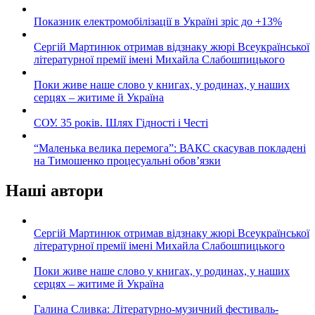
Показник електромобілізації в Україні зріс до +13%
Сергій Мартинюк отримав відзнаку жюрі Всеукраїнської
літературної премії імені Михайла Слабошпицького
Поки живе наше слово у книгах, у родинах, у наших
серцях – житиме й Україна
СОУ. 35 років. Шлях Гідності і Честі
“Маленька велика перемога”: ВАКС скасував покладені
на Тимошенко процесуальні обов’язки
Наші автори
Сергій Мартинюк отримав відзнаку жюрі Всеукраїнської
літературної премії імені Михайла Слабошпицького
Поки живе наше слово у книгах, у родинах, у наших
серцях – житиме й Україна
Галина Сливка: Літературно-музичний фестиваль-