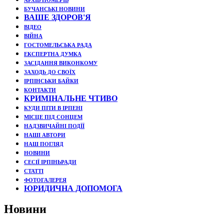
АРХІВ НОМЕРІВ
БУЧАНСЬКІ НОВИНИ
ВАШЕ ЗДОРОВ'Я
ВІДЕО
ВІЙНА
ГОСТОМЕЛЬСЬКА РАДА
ЕКСПЕРТНА ДУМКА
ЗАСІДАННЯ ВИКОНКОМУ
ЗАХОДЬ ДО СВОЇХ
ІРПІНСЬКИ БАЙКИ
КОНТАКТИ
КРИМІНАЛЬНЕ ЧТИВО
КУДИ ПІТИ В ІРПЕНІ
МІСЦЕ ПІД СОНЦЕМ
НАДЗВИЧАЙНІ ПОДЇЇ
НАШІ АВТОРИ
НАШ ПОГЛЯД
НОВИНИ
СЕСІЇ ІРПІНЬРАДИ
СТАТТІ
ФОТОГАЛЕРЕЯ
ЮРИДИЧНА ДОПОМОГА
Новини