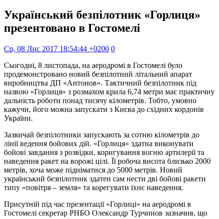
Український безпілотник «Горлиця»
презентовано в Гостомелі
Ср, 08 Лис 2017 18:54:44 +0200
0
Сьогодні, 8 листопада, на аеродромі в Гостомелі було
продемонстровано новий безпілотний літальний апарат
виробництва ДП «Антонов». Тактичний безпілотник під
назвою «Горлиця» з розмахом крила 6,74 метри має практичну
дальність роботи понад тисячу кілометрів. Тобто, умовно
кажучи, його можна запускати з Києва до східних кордонів
України.
Зазвичай безпілотники запускають за сотню кілометрів до
лінії ведення бойових дій. «Горлиця» здатна виконувати
бойові завдання з розвідки, коригування вогню артилерії та
наведення ракет на ворожі цілі. Її робоча висота близько 2000
метрів, хоча може підніматися до 5000 метрів. Новий
український безпілотник здатен сам нести дві бойові ракети
типу «повітря – земля» та корегувати їхнє наведення.
Присутній під час презентації «Горлиці» на аеродромі в
Гостомелі секретар РНБО Олександр Турчинов зазначив, що