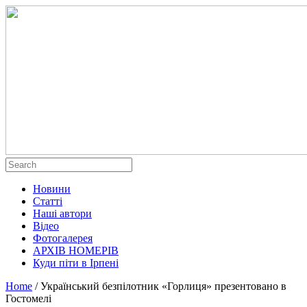
Новини
Статті
Наші автори
Відео
Фотогалерея
АРХІВ НОМЕРІВ
Куди піти в Ірпені
Home
/
Український безпілотник «Горлиця» презентовано в
Гостомелі