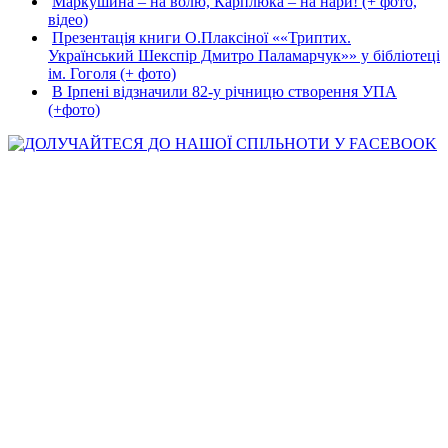
Маркушина – на волю, Карплюка – на нари! (+ фото,
відео)
Презентація книги О.Плаксіної ««Триптих.
Український Шекспір Дмитро Паламарчук»» у бібліотеці
ім. Гоголя (+ фото)
В Ірпені відзначили 82-у річницю створення УПА
(+фото)