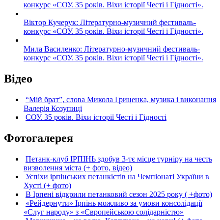
конкурс «СОУ. 35 років. Віхи історії Честі і Гідності».
Віктор Кучерук: Літературно-музичний фестиваль-
конкурс «СОУ. 35 років. Віхи історії Честі і Гідності».
Мила Василенко: Літературно-музичний фестиваль-
конкурс «СОУ. 35 років. Віхи історії Честі і Гідності».
Відео
“Мій брат”, слова Микола Гриценка, музика і виконання
Валерія Козупиці
СОУ. 35 років. Віхи історії Честі і Гідності
Фотогалерея
Петанк-клуб ІРПІНЬ здобув 3-тє місце турніру на честь
визволення міста (+ фото, відео)
Успіхи ірпінських петанкістів на Чемпіонаті України в
Хусті (+ фото)
В Ірпені відкрили петанковий сезон 2025 року ( +фото)
«Рейдернути» Ірпінь можливо за умови консолідації
«Слуг народу» з «Європейською солідарністю»