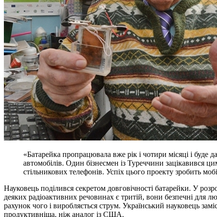
«Батарейка пропрацювала вже рік і чотири місяці і буде д
автомобілів. Один бізнесмен із Туреччини зацікавився ци
стільникових телефонів. Успіх цього проекту зробить моб
Науковець поділився секретом довговічності батарейки. У розро
деяких радіоактивних речовинах є тритій, вони безпечні для лю
рахунок чого і виробляється струм. Український науковець замі
продуктивніша, ніж аналог із США.