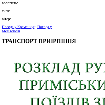
вологість:
тиск:
вітер:
Погода у Кременчуці
Погода у
Мелітополі
ТРАНСПОРТ ПРИІРПІННЯ