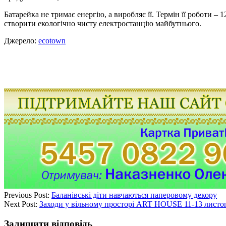
Батарейка не тримає енергію, а виробляє її. Термін її роботи 
створити екологічно чисту електростанцію майбутнього.
Джерело:
ecotown
Previous Post:
Баланівські діти навчаються паперовому декору
Next Post:
Заходи у вільному просторі ART HOUSE 11-13 листо
Залишити відповідь