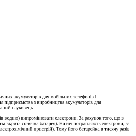
ричних акумуляторів для мобільних телефонів і
ня підприємства з виробництва акумуляторів для
наний науковець.
пів водню) випромінювати електрони. За рахунок того, що в
єм вкрита сонячна батарея). На неї потрапляють електрони, за
електрохімічний пристрій). Тому його батарейка в тисячу разів