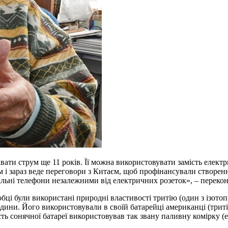
авати струм ще 11 років. Її можна використовувати замість елект
м і зараз веде переговори з Китаєм, щоб профінансували створен
ільні телефони незалежними від електричних розеток», – переко
бці були використані природні властивості тритію (один з ізото
дини. Його використовували в своїй батарейці американці (триті
сть сонячної батареї використовував так звану паливну комірку (