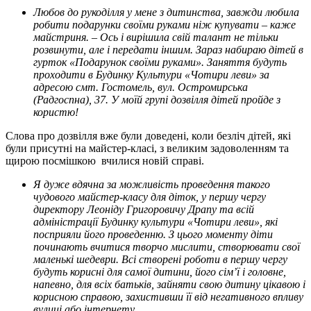
Любов до рукоділля у мене з дитинства, завжди любила
робити подарунки своїми руками ніж купувати – каже
майстриня. – Ось і вирішила свій талант не тільки
розвинути, але і передати іншим. Зараз набираю дітей в
гурток «Подарунок своїми руками». Заняття будуть
проходити в Будинку Культури «Чотири леви» за
адресою смт. Гостомель, вул. Остромирська
(Радгоспна), 37. У моїй групі дозвілля дітей пройде з
користю!
Слова про дозвілля вже були доведені, коли безліч дітей, які
були присутні на майстер-класі, з великим задоволенням та
щирою посмішкою вчилися новій справі.
Я дуже вдячна за можливість проведення такого
чудового майстер-класу для діток, у першу чергу
директору Леоніду Григоровичу Драпу та всій
адміністрації Будинку культури «Чотири леви», які
посприяли його проведенню. З цього моменту діти
починають вчитися творчо мислити, створювати свої
маленькі шедеври. Всі створені роботи в першу чергу
будуть корисні для самої дитини, його сім’ї і головне,
напевно, для всіх батьків, зайняти свою дитину цікавою і
корисною справою, захистивши її від негативного впливу
вулиці або інтернету.