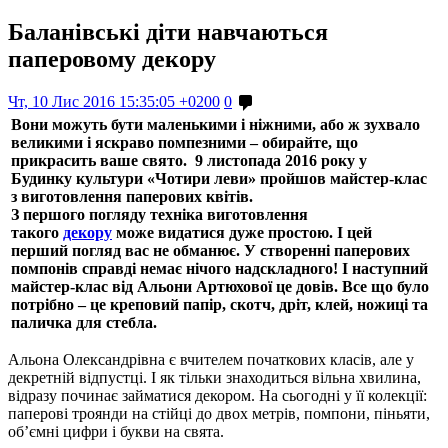
Баланівські діти навчаються
паперовому декору
Чт, 10 Лис 2016 15:35:05 +0200
0
Вони можуть бути маленькими і ніжними, або ж зухвало
великими і яскраво помпезними – обирайте, що
прикрасить ваше свято. 9 листопада 2016 року у
Будинку культури «Чотири леви» пройшов майстер-клас
з виготовлення паперових квітів.
З першого погляду техніка виготовлення
такого
декору
може видатися дуже простою. І цей
перший погляд вас не обманює. У створенні паперових
помпонів справді немає нічого надскладного! І наступний
майстер-клас від Альони Артюхової це довів. Все що було
потрібно – це креповий папір, скотч, дріт, клей, ножиці та
паличка для стебла.
Альона Олександрівна є вчителем початкових класів, але у
декретній відпустці. І як тільки знаходиться вільна хвилина,
відразу починає займатися декором. На сьогодні у її колекції:
паперові троянди на стійці до двох метрів, помпони, піньяти,
об’ємні цифри і букви на свята.