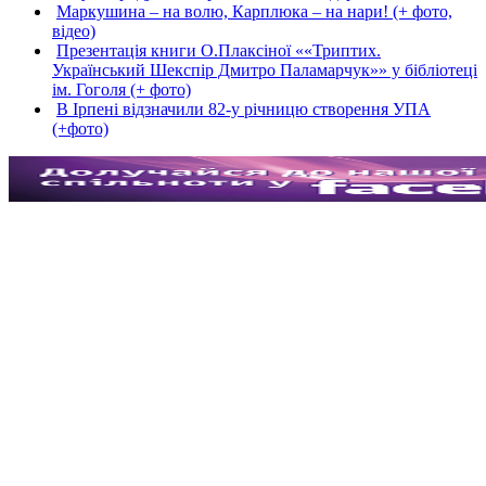
Маркушина – на волю, Карплюка – на нари! (+ фото,
відео)
Презентація книги О.Плаксіної ««Триптих.
Український Шекспір Дмитро Паламарчук»» у бібліотеці
ім. Гоголя (+ фото)
В Ірпені відзначили 82-у річницю створення УПА
(+фото)