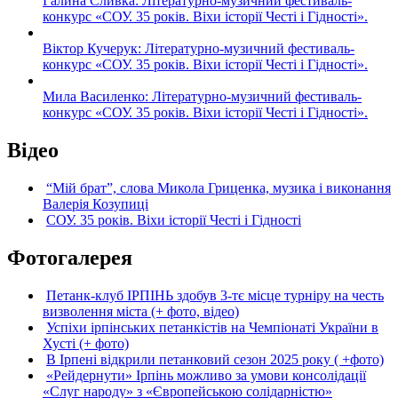
Галина Сливка: Літературно-музичний фестиваль-
конкурс «СОУ. 35 років. Віхи історії Честі і Гідності».
Віктор Кучерук: Літературно-музичний фестиваль-
конкурс «СОУ. 35 років. Віхи історії Честі і Гідності».
Мила Василенко: Літературно-музичний фестиваль-
конкурс «СОУ. 35 років. Віхи історії Честі і Гідності».
Відео
“Мій брат”, слова Микола Гриценка, музика і виконання
Валерія Козупиці
СОУ. 35 років. Віхи історії Честі і Гідності
Фотогалерея
Петанк-клуб ІРПІНЬ здобув 3-тє місце турніру на честь
визволення міста (+ фото, відео)
Успіхи ірпінських петанкістів на Чемпіонаті України в
Хусті (+ фото)
В Ірпені відкрили петанковий сезон 2025 року ( +фото)
«Рейдернути» Ірпінь можливо за умови консолідації
«Слуг народу» з «Європейською солідарністю»