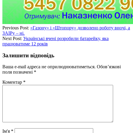
Previous Post:
«Газону» і «Штопору» дозволено роботу вночі, а
ЗАІРу – ні.
Next Post:
Українські вчені розробили батарейку, яка
працюватиме 12 років
Залишити відповідь
Ваша e-mail адреса не оприлюднюватиметься.
Обов’язкові
поля позначені
*
Коментар
*
Ім'я
*