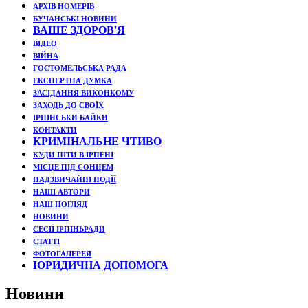
АРХІВ НОМЕРІВ
БУЧАНСЬКІ НОВИНИ
ВАШЕ ЗДОРОВ'Я
ВІДЕО
ВІЙНА
ГОСТОМЕЛЬСЬКА РАДА
ЕКСПЕРТНА ДУМКА
ЗАСІДАННЯ ВИКОНКОМУ
ЗАХОДЬ ДО СВОЇХ
ІРПІНСЬКИ БАЙКИ
КОНТАКТИ
КРИМІНАЛЬНЕ ЧТИВО
КУДИ ПІТИ В ІРПЕНІ
МІСЦЕ ПІД СОНЦЕМ
НАДЗВИЧАЙНІ ПОДЇЇ
НАШІ АВТОРИ
НАШ ПОГЛЯД
НОВИНИ
СЕСІЇ ІРПІНЬРАДИ
СТАТТІ
ФОТОГАЛЕРЕЯ
ЮРИДИЧНА ДОПОМОГА
Новини