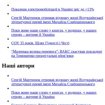
Показник електромобілізації в Україні зріс до +13%
Сергій Мартинюк отримав відзнаку жюрі Всеукраїнської
літературної премії імені Михайла Слабошпицького
Поки живе наше слово у книгах, у родинах, у наших
серцях – житиме й Україна
СОУ. 35 років. Шлях Гідності і Честі
“Маленька велика перемога”: ВАКС скасував покладені
на Тимошенко процесуальні обов’язки
Наші автори
Сергій Мартинюк отримав відзнаку жюрі Всеукраїнської
літературної премії імені Михайла Слабошпицького
Поки живе наше слово у книгах, у родинах, у наших
серцях – житиме й Україна