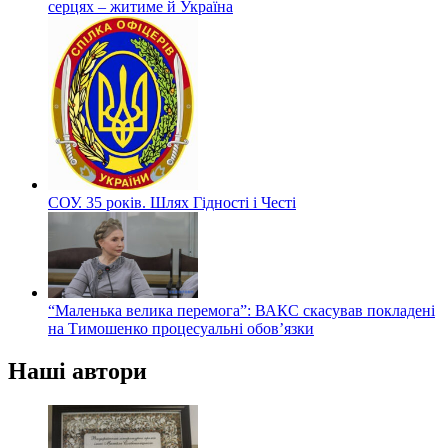
серцях – житиме й Україна
СОУ. 35 років. Шлях Гідності і Честі
“Маленька велика перемога”: ВАКС скасував покладені
на Тимошенко процесуальні обов’язки
Наші автори