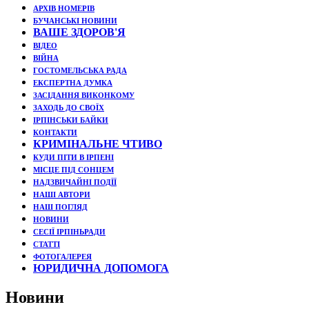
АРХІВ НОМЕРІВ
БУЧАНСЬКІ НОВИНИ
ВАШЕ ЗДОРОВ'Я
ВІДЕО
ВІЙНА
ГОСТОМЕЛЬСЬКА РАДА
ЕКСПЕРТНА ДУМКА
ЗАСІДАННЯ ВИКОНКОМУ
ЗАХОДЬ ДО СВОЇХ
ІРПІНСЬКИ БАЙКИ
КОНТАКТИ
КРИМІНАЛЬНЕ ЧТИВО
КУДИ ПІТИ В ІРПЕНІ
МІСЦЕ ПІД СОНЦЕМ
НАДЗВИЧАЙНІ ПОДЇЇ
НАШІ АВТОРИ
НАШ ПОГЛЯД
НОВИНИ
СЕСІЇ ІРПІНЬРАДИ
СТАТТІ
ФОТОГАЛЕРЕЯ
ЮРИДИЧНА ДОПОМОГА
Новини