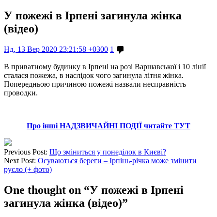
У пожежі в Ірпені загинула жінка
(відео)
Нд, 13 Вер 2020 23:21:58 +0300
1
В приватному будинку в Ірпені на розі Варшавської і 10 лінії
сталася пожежа, в наслідок чого загинула літня жінка.
Попередньою причиною пожежі
назвали несправність
проводки.
Про інші НАДЗВИЧАЙНІ ПОДІЇ читайте ТУТ
Previous Post:
Що зміниться у понеділок в Києві?
Next Post:
Осуваються береги – Ірпінь-річка може змінити
русло (+ фото)
One thought on “
У пожежі в Ірпені
загинула жінка (відео)
”