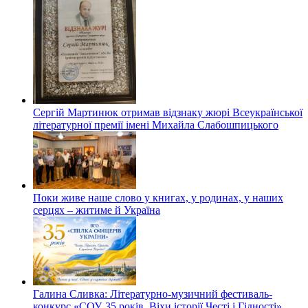
Сергій Мартинюк отримав відзнаку жюрі Всеукраїнської
літературної премії імені Михайла Слабошпицького
Поки живе наше слово у книгах, у родинах, у наших
серцях – житиме й Україна
Галина Сливка: Літературно-музичний фестиваль-
конкурс «СОУ. 35 років. Віхи історії Честі і Гідності».