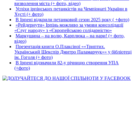
визволення міста (+ фото, відео)
Успіхи ірпінських петанкістів на Чемпіонаті України в
Хусті (+ фото)
В Ірпені відкрили петанковий сезон 2025 року ( +фото)
«Рейдернути» Ірпінь можливо за умови консолідації
«Слуг народу» з «Європейською солідарністю»
Маркушина – на волю, Карплюка – на нари! (+ фото,
відео)
Презентація книги О.Плаксіної ««Триптих.
Український Шекспір Дмитро Паламарчук»» у бібліотеці
ім. Гоголя (+ фото)
В Ірпені відзначили 82-у річницю створення УПА
(+фото)