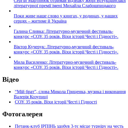
Сергій Мартинюк отримав відзнаку жюрі Всеукраїнської
літературної премії імені Михайла Слабошпицького
Поки живе наше слово у книгах, у родинах, у наших
серцях – житиме й Україна
Галина Сливка: Літературно-музичний фестиваль-
конкурс «СОУ. 35 років. Віхи історії Честі і Гідності».
Віктор Кучерук: Літературно-музичний фестиваль-
конкурс «СОУ. 35 років. Віхи історії Честі і Гідності».
Мила Василенко: Літературно-музичний фестиваль-
конкурс «СОУ. 35 років. Віхи історії Честі і Гідності».
Відео
“Мій брат”, слова Микола Гриценка, музика і виконання
Валерія Козупиці
СОУ. 35 років. Віхи історії Честі і Гідності
Фотогалерея
Петанк-клуб ІРПІНЬ здобув 3-тє місце турніру на честь