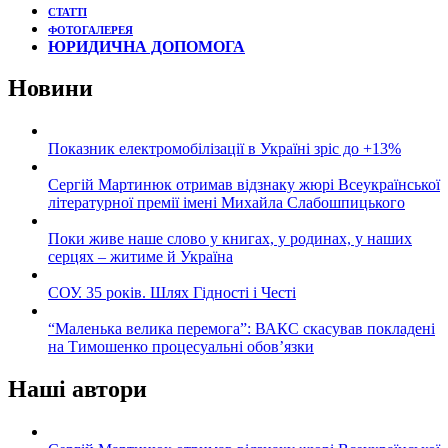
СТАТТІ
ФОТОГАЛЕРЕЯ
ЮРИДИЧНА ДОПОМОГА
Новини
Показник електромобілізації в Україні зріс до +13%
Сергій Мартинюк отримав відзнаку жюрі Всеукраїнської
літературної премії імені Михайла Слабошпицького
Поки живе наше слово у книгах, у родинах, у наших
серцях – житиме й Україна
СОУ. 35 років. Шлях Гідності і Честі
“Маленька велика перемога”: ВАКС скасував покладені
на Тимошенко процесуальні обов’язки
Наші автори