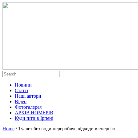
Новини
Статті
Наші автори
Відео
Фотогалерея
АРХІВ НОМЕРІВ
Куди піти в Ірпені
Home
/
Туалет без води переробляє відходи в енергію