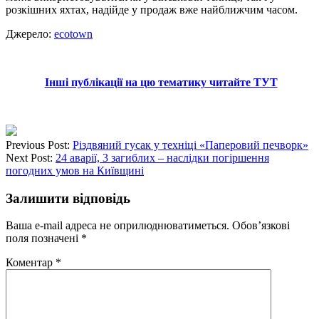
розкішних яхтах, надійде у продаж вже найближчим часом.
Джерело:
ecotown
Інші публікації на цю тематику читайте ТУТ
Previous Post:
Різдвяний гусак у техніці «Паперовий печворк»
Next Post:
24 аварії, 3 загиблих – наслідки погіршення
погодних умов на Київщині
Залишити відповідь
Ваша e-mail адреса не оприлюднюватиметься.
Обов’язкові
поля позначені
*
Коментар
*