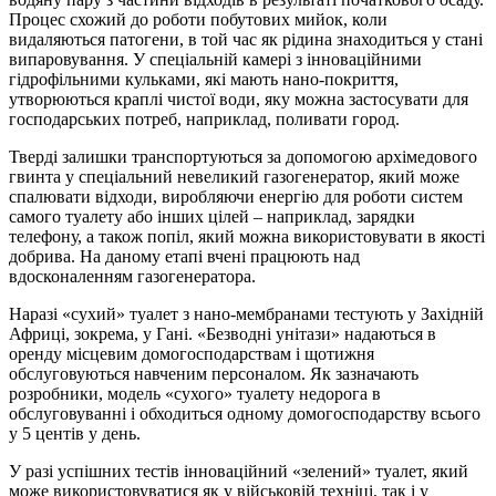
Процес схожий до роботи побутових мийок, коли
видаляються патогени, в той час як рідина знаходиться у стані
випаровування. У спеціальній камері з інноваційними
гідрофільними кульками, які мають нано-покриття,
утворюються краплі чистої води, яку можна застосувати для
господарських потреб, наприклад, поливати город.
Тверді залишки транспортуються за допомогою архімедового
гвинта у спеціальний невеликий газогенератор, який може
спалювати відходи, виробляючи енергію для роботи систем
самого туалету або інших цілей – наприклад, зарядки
телефону, а також попіл, який можна використовувати в якості
добрива. На даному етапі вчені працюють над
вдосконаленням газогенератора.
Наразі «сухий» туалет з нано-мембранами тестують у Західній
Африці, зокрема, у Гані. «Безводні унітази» надаються в
оренду місцевим домогосподарствам і щотижня
обслуговуються навченим персоналом. Як зазначають
розробники, модель «сухого» туалету недорога в
обслуговуванні і обходиться одному домогосподарству всього
у 5 центів у день.
У разі успішних тестів інноваційний «зелений» туалет, який
може використовуватися як у військовій техніці, так і у