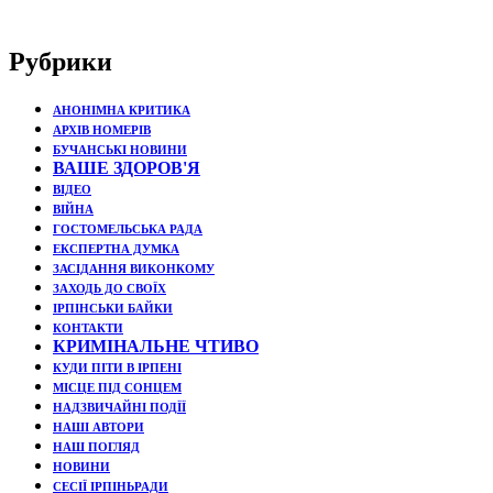
Рубрики
АНОНІМНА КРИТИКА
АРХІВ НОМЕРІВ
БУЧАНСЬКІ НОВИНИ
ВАШЕ ЗДОРОВ'Я
ВІДЕО
ВІЙНА
ГОСТОМЕЛЬСЬКА РАДА
ЕКСПЕРТНА ДУМКА
ЗАСІДАННЯ ВИКОНКОМУ
ЗАХОДЬ ДО СВОЇХ
ІРПІНСЬКИ БАЙКИ
КОНТАКТИ
КРИМІНАЛЬНЕ ЧТИВО
КУДИ ПІТИ В ІРПЕНІ
МІСЦЕ ПІД СОНЦЕМ
НАДЗВИЧАЙНІ ПОДЇЇ
НАШІ АВТОРИ
НАШ ПОГЛЯД
НОВИНИ
СЕСІЇ ІРПІНЬРАДИ