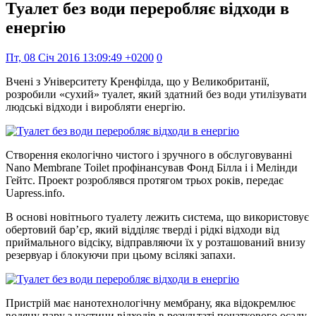
Туалет без води переробляє відходи в
енергію
Пт, 08 Січ 2016 13:09:49 +0200
0
Вчені з Університету Кренфілда, що у Великобританії,
розробили «сухий» туалет, який здатний без води утилізувати
людські відходи і виробляти енергію.
Створення екологічно чистого і зручного в обслуговуванні
Nano Membrane Toilet профінансував Фонд Білла і і Мелінди
Гейтс. Проект розроблявся протягом трьох років, передає
Uapress.info.
В основі новітнього туалету лежить система, що використовує
обертовий бар’єр, який відділяє тверді і рідкі відходи від
приймального відсіку, відправляючи їх у розташований внизу
резервуар і блокуючи при цьому всілякі запахи.
Пристрій має нанотехнологічну мембрану, яка відокремлює
водяну пару з частини відходів в результаті початкового осаду.