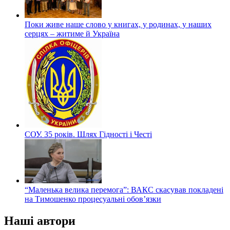
Поки живе наше слово у книгах, у родинах, у наших
серцях – житиме й Україна
СОУ. 35 років. Шлях Гідності і Честі
“Маленька велика перемога”: ВАКС скасував покладені
на Тимошенко процесуальні обов’язки
Наші автори