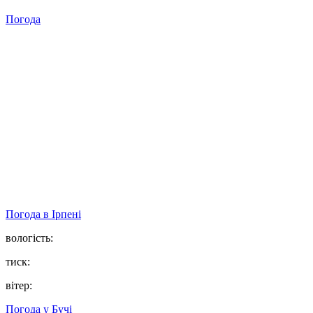
Погода
Погода в
Ірпені
вологість:
тиск:
вітер:
Погода у
Бучі