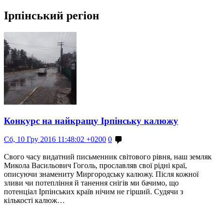
Ірпінський регіон
Конкурс на найкращу Ірпінську калюжу
Сб, 10 Гру 2016 11:48:02 +0200
0
Свого часу видатний письменник світового рівня, наш земляк
Микола Васильович Гоголь, прославляв свої рідні краї,
описуючи знамениту Миргородську калюжу. Після кожної
зливи чи потепління й танення снігів ми бачимо, що
потенціал Ірпінських країв нічим не гірший. Судячи з
кількості калюж…