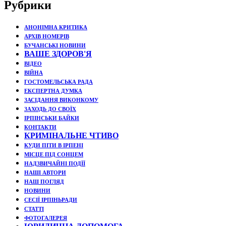
Рубрики
АНОНІМНА КРИТИКА
АРХІВ НОМЕРІВ
БУЧАНСЬКІ НОВИНИ
ВАШЕ ЗДОРОВ'Я
ВІДЕО
ВІЙНА
ГОСТОМЕЛЬСЬКА РАДА
ЕКСПЕРТНА ДУМКА
ЗАСІДАННЯ ВИКОНКОМУ
ЗАХОДЬ ДО СВОЇХ
ІРПІНСЬКИ БАЙКИ
КОНТАКТИ
КРИМІНАЛЬНЕ ЧТИВО
КУДИ ПІТИ В ІРПЕНІ
МІСЦЕ ПІД СОНЦЕМ
НАДЗВИЧАЙНІ ПОДЇЇ
НАШІ АВТОРИ
НАШ ПОГЛЯД
НОВИНИ
СЕСІЇ ІРПІНЬРАДИ
СТАТТІ
ФОТОГАЛЕРЕЯ