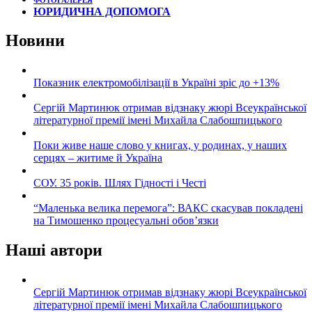
ФОТОГАЛЕРЕЯ
ЮРИДИЧНА ДОПОМОГА
Новини
Показник електромобілізації в Україні зріс до +13%
Сергій Мартинюк отримав відзнаку жюрі Всеукраїнської
літературної премії імені Михайла Слабошпицького
Поки живе наше слово у книгах, у родинах, у наших
серцях – житиме й Україна
СОУ. 35 років. Шлях Гідності і Честі
“Маленька велика перемога”: ВАКС скасував покладені
на Тимошенко процесуальні обов’язки
Наші автори
Сергій Мартинюк отримав відзнаку жюрі Всеукраїнської
літературної премії імені Михайла Слабошпицького