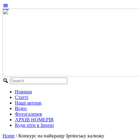
Новини
Статті
Наші автори
Відео
Фотогалерея
АРХІВ НОМЕРІВ
Куди піти в Ірпені
Home
/
Конкурс на найкращу Ірпінську калюжу