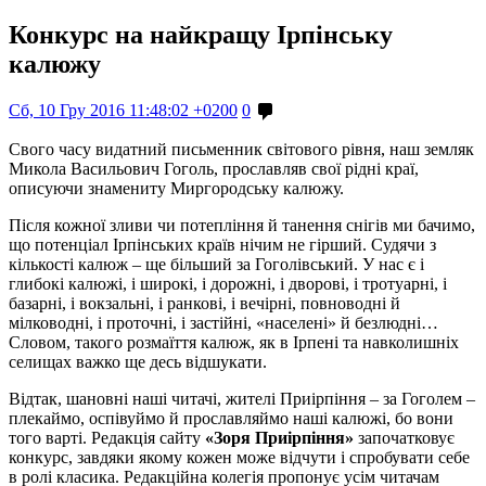
Конкурс на найкращу Ірпінську
калюжу
Сб, 10 Гру 2016 11:48:02 +0200
0
Свого часу видатний письменник світового рівня, наш земляк
Микола Васильович Гоголь, прославляв свої рідні краї,
описуючи знамениту Миргородську калюжу.
Після кожної зливи чи потепління й танення снігів ми бачимо,
що потенціал Ірпінських країв нічим не гірший. Судячи з
кількості калюж – ще більший за Гоголівський. У нас є і
глибокі калюжі, і широкі, і дорожні, і дворові, і тротуарні, і
базарні, і вокзальні, і ранкові, і вечірні, повноводні й
мілководні, і проточні, і застійні, «населені» й безлюдні…
Словом, такого розмаїття калюж, як в Ірпені та навколишніх
селищах важко ще десь відшукати.
Відтак, шановні наші читачі, жителі Приірпіння – за Гоголем –
плекаймо, оспівуймо й прославляймо наші калюжі, бо вони
того варті. Редакція сайту
«Зоря Приірпіння»
започатковує
конкурс, завдяки якому кожен може відчути і спробувати себе
в ролі класика. Редакційна колегія пропонує усім читачам