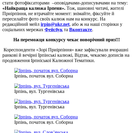
стати фотофіксаторами –оповідачами-дописувачами на тему:
«Найкраща калюжа Ірпеня».
Тож, шановні читачі, жителі
Приірпіння, не втрачайте момент: знімайте, фіксуйте й
пересилайте фото своїх калюж нам на конкурс. На
редакційний мейл
irpin
@
ukr
.
net
, або ж на наші сторінки у
соціальних мережах
Фейсбук
та
Вконтакте
.
На переможця конкурсу чекає новорічний приз!!!
Кореспонденти «Зорі Приірпіння» вже зафіксували вчорашні
ранкові й вечірні Ірпінські калюжі, Відтак, чекаємо дописів на
продовження Ірпніської Калюжної Тематики.
Ірпінь, початок вул. Соборна
Ірпінь, вул. Тургенівська
Ірпінь, вул. Тургенівська
Ірпінь, початок вул. Соборна