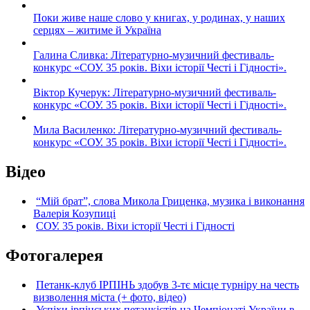
Поки живе наше слово у книгах, у родинах, у наших
серцях – житиме й Україна
Галина Сливка: Літературно-музичний фестиваль-
конкурс «СОУ. 35 років. Віхи історії Честі і Гідності».
Віктор Кучерук: Літературно-музичний фестиваль-
конкурс «СОУ. 35 років. Віхи історії Честі і Гідності».
Мила Василенко: Літературно-музичний фестиваль-
конкурс «СОУ. 35 років. Віхи історії Честі і Гідності».
Відео
“Мій брат”, слова Микола Гриценка, музика і виконання
Валерія Козупиці
СОУ. 35 років. Віхи історії Честі і Гідності
Фотогалерея
Петанк-клуб ІРПІНЬ здобув 3-тє місце турніру на честь
визволення міста (+ фото, відео)
Успіхи ірпінських петанкістів на Чемпіонаті України в