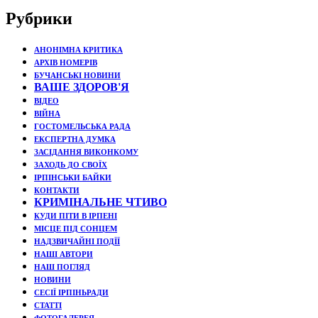
Рубрики
АНОНІМНА КРИТИКА
АРХІВ НОМЕРІВ
БУЧАНСЬКІ НОВИНИ
ВАШЕ ЗДОРОВ'Я
ВІДЕО
ВІЙНА
ГОСТОМЕЛЬСЬКА РАДА
ЕКСПЕРТНА ДУМКА
ЗАСІДАННЯ ВИКОНКОМУ
ЗАХОДЬ ДО СВОЇХ
ІРПІНСЬКИ БАЙКИ
КОНТАКТИ
КРИМІНАЛЬНЕ ЧТИВО
КУДИ ПІТИ В ІРПЕНІ
МІСЦЕ ПІД СОНЦЕМ
НАДЗВИЧАЙНІ ПОДЇЇ
НАШІ АВТОРИ
НАШ ПОГЛЯД
НОВИНИ
СЕСІЇ ІРПІНЬРАДИ
СТАТТІ