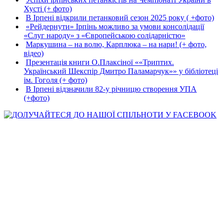
Хусті (+ фото)
В Ірпені відкрили петанковий сезон 2025 року ( +фото)
«Рейдернути» Ірпінь можливо за умови консолідації
«Слуг народу» з «Європейською солідарністю»
Маркушина – на волю, Карплюка – на нари! (+ фото,
відео)
Презентація книги О.Плаксіної ««Триптих.
Український Шекспір Дмитро Паламарчук»» у бібліотеці
ім. Гоголя (+ фото)
В Ірпені відзначили 82-у річницю створення УПА
(+фото)