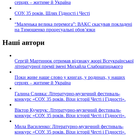
серцях – житиме й Україна
СОУ. 35 років. Шлях Гідності і Честі
“Маленька велика перемога”: ВАКС скасував покладені
на Тимошенко процесуальні обов’язки
Наші автори
Сергій Мартинюк отримав відзнаку жюрі Всеукраїнської
літературної премії імені Михайла Слабошпицького
Поки живе наше слово у книгах, у родинах, у наших
серцях – житиме й Україна
Галина Сливка: Літературно-музичний фестиваль-
конкурс «СОУ. 35 років. Віхи історії Честі і Гідності».
Віктор Кучерук: Літературно-музичний фестиваль-
конкурс «СОУ. 35 років. Віхи історії Честі і Гідності».
Мила Василенко: Літературно-музичний фестиваль-
конкурс «СОУ. 35 років. Віхи історії Честі і Гідності».