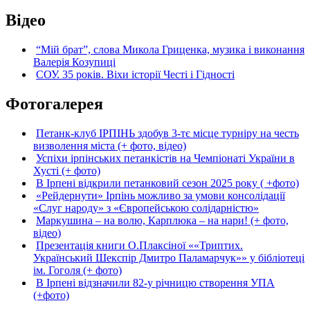
Відео
“Мій брат”, слова Микола Гриценка, музика і виконання
Валерія Козупиці
СОУ. 35 років. Віхи історії Честі і Гідності
Фотогалерея
Петанк-клуб ІРПІНЬ здобув 3-тє місце турніру на честь
визволення міста (+ фото, відео)
Успіхи ірпінських петанкістів на Чемпіонаті України в
Хусті (+ фото)
В Ірпені відкрили петанковий сезон 2025 року ( +фото)
«Рейдернути» Ірпінь можливо за умови консолідації
«Слуг народу» з «Європейською солідарністю»
Маркушина – на волю, Карплюка – на нари! (+ фото,
відео)
Презентація книги О.Плаксіної ««Триптих.
Український Шекспір Дмитро Паламарчук»» у бібліотеці
ім. Гоголя (+ фото)
В Ірпені відзначили 82-у річницю створення УПА
(+фото)