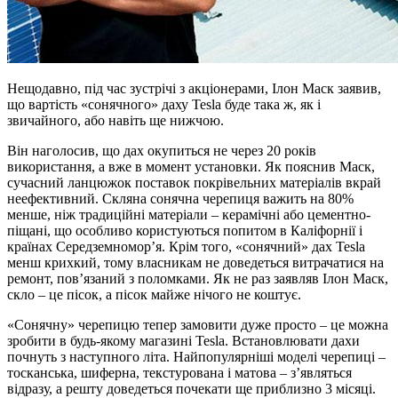
Нещодавно, під час зустрічі з акціонерами, Ілон Маск заявив,
що вартість «сонячного» даху Tesla буде така ж, як і
звичайного, або навіть ще нижчою.
Він наголосив, що дах окупиться не через 20 років
використання, а вже в момент установки. Як пояснив Маск,
сучасний ланцюжок поставок покрівельних матеріалів вкрай
неефективний. Скляна сонячна черепиця важить на 80%
менше, ніж традиційні матеріали – керамічні або цементно-
піщані, що особливо користуються попитом в Каліфорнії і
країнах Середземномор’я. Крім того, «сонячний» дах Tesla
менш крихкий, тому власникам не доведеться витрачатися на
ремонт, пов’язаний з поломками. Як не раз заявляв Ілон Маск,
скло – це пісок, а пісок майже нічого не коштує.
«Сонячну» черепицю тепер замовити дуже просто – це можна
зробити в будь-якому магазині Tesla. Встановлювати дахи
почнуть з наступного літа. Найпопулярніші моделі черепиці –
тосканська, шиферна, текстурована і матова – з’являться
відразу, а решту доведеться почекати ще приблизно 3 місяці.