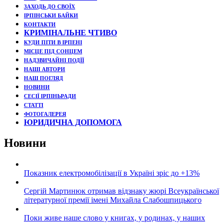
ЗАХОДЬ ДО СВОЇХ
ІРПІНСЬКИ БАЙКИ
КОНТАКТИ
КРИМІНАЛЬНЕ ЧТИВО
КУДИ ПІТИ В ІРПЕНІ
МІСЦЕ ПІД СОНЦЕМ
НАДЗВИЧАЙНІ ПОДЇЇ
НАШІ АВТОРИ
НАШ ПОГЛЯД
НОВИНИ
СЕСІЇ ІРПІНЬРАДИ
СТАТТІ
ФОТОГАЛЕРЕЯ
ЮРИДИЧНА ДОПОМОГА
Новини
Показник електромобілізації в Україні зріс до +13%
Сергій Мартинюк отримав відзнаку жюрі Всеукраїнської
літературної премії імені Михайла Слабошпицького
Поки живе наше слово у книгах, у родинах, у наших