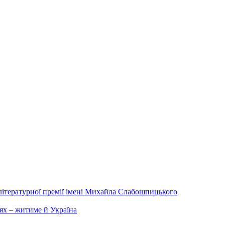
літературної премії імені Михайла Слабошпицького
ях – житиме й Україна