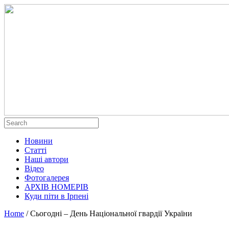
Новини
Статті
Наші автори
Відео
Фотогалерея
АРХІВ НОМЕРІВ
Куди піти в Ірпені
Home
/
Сьогодні – День Національної гвардії України