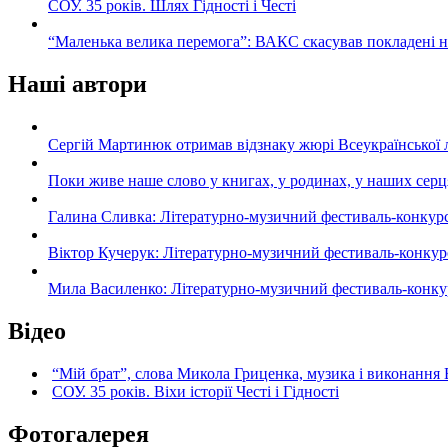
СОУ. 35 років. Шлях Гідності і Честі
“Маленька велика перемога”: ВАКС скасував покладені 
Наші автори
Сергій Мартинюк отримав відзнаку жюрі Всеукраїнської 
Поки живе наше слово у книгах, у родинах, у наших серц
Галина Сливка: Літературно-музичний фестиваль-конкурс «С
Віктор Кучерук: Літературно-музичний фестиваль-конкурс «
Мила Василенко: Літературно-музичний фестиваль-конкурс «
Відео
“Мій брат”, слова Микола Гриценка, музика і виконання 
СОУ. 35 років. Віхи історії Честі і Гідності
Фотогалерея