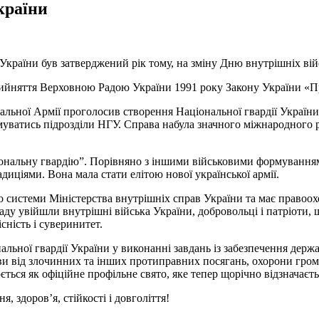
країни
 України був затверджений рік тому, на зміну Дню внутрішніх вій
прийняття Верховною Радою України 1991 року Закону України «П
нальної Армії проголосив створення Національної гвардії Україн
рмуватись підрозділи НГУ. Справа набула значного міжнародного 
ональну гвардію”. Порівняно з іншими військовими формуваннями
иціями. Вона мала стати елітою нової української армії.
о системи Міністерства внутрішніх справ України та має правоохо
ду увійшли внутрішні війська України, добровольці і патріоти, щ
існість і суверинитет.
нальної гвардії України у виконанні завдань із забезпечення держ
ржави від злочинних та інших протиправних посягань, охорони гр
ться як офіційне профільне свято, яке тепер щорічно відзначаєть
, здоров’я, стійкості і довголіття!