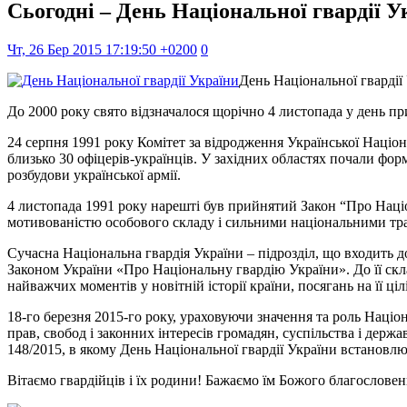
Сьогодні – День Національної гвардії У
Чт, 26 Бер 2015 17:19:50 +0200
0
День Національної гвардії
До 2000 року свято відзначалося щорічно 4 листопада у день 
24 серпня 1991 року Комітет за відродження Української Націо
близько 30 офіцерів-українців. У західних областях почали фо
розбудови української армії.
4 листопада 1991 pоку нарешті був прийнятий Закон “Про Наці
мотивованістю особового складу і сильними національними трад
Сучасна Національна гвардія України – підрозділ, що входить д
Законом України «Про Національну гвардію України». До її скла
найважчих моментів у новітній історії країни, посягань на її ціл
18-го березня 2015-го року, ураховуючи значення та роль Націо
прав, свобод і законних інтересів громадян, суспільства і де
148/2015, в якому День Національної гвардії України встановлює
Вітаємо гвардійців і їх родини! Бажаємо їм Божого благословення