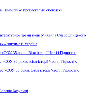
на Тимошенко процесуальні обов’язки
літературної премії імені Михайла Слабошпицького
ях – житиме й Україна
ОУ. 35 років. Віхи історії Честі і Гідності».
СОУ. 35 років. Віхи історії Честі і Гідності».
СОУ. 35 років. Віхи історії Честі і Гідності».
Валерія Козупиці