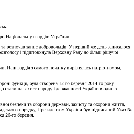
ськ.
ро Національну гвардію України».
и та розпочав запис добровольців. У перший же день записалося
розголосу і підштовхнула Верховну Раду до більш рішучої
, Нацгвардія з самого початку вирізнялась патріотизмом,
роні функції, була створена 12-го березня 2014-го року
о стали на захист народу і державності України в один з
авної безпеки та оборони держави, захисту та охорони життя,
омадського порядку, Президентом України був підписаний Указ №
ся 26-го березня.