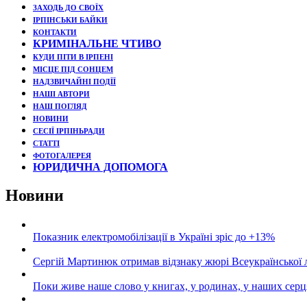
ЗАХОДЬ ДО СВОЇХ
ІРПІНСЬКИ БАЙКИ
КОНТАКТИ
КРИМІНАЛЬНЕ ЧТИВО
КУДИ ПІТИ В ІРПЕНІ
МІСЦЕ ПІД СОНЦЕМ
НАДЗВИЧАЙНІ ПОДЇЇ
НАШІ АВТОРИ
НАШ ПОГЛЯД
НОВИНИ
СЕСІЇ ІРПІНЬРАДИ
СТАТТІ
ФОТОГАЛЕРЕЯ
ЮРИДИЧНА ДОПОМОГА
Новини
Показник електромобілізації в Україні зріс до +13%
Сергій Мартинюк отримав відзнаку жюрі Всеукраїнської 
Поки живе наше слово у книгах, у родинах, у наших серц