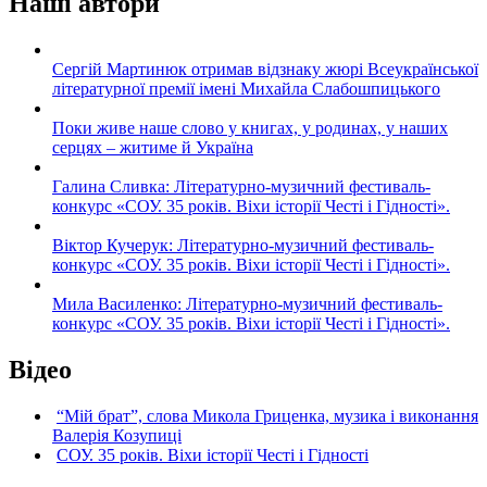
Наші автори
Сергій Мартинюк отримав відзнаку жюрі Всеукраїнської
літературної премії імені Михайла Слабошпицького
Поки живе наше слово у книгах, у родинах, у наших
серцях – житиме й Україна
Галина Сливка: Літературно-музичний фестиваль-
конкурс «СОУ. 35 років. Віхи історії Честі і Гідності».
Віктор Кучерук: Літературно-музичний фестиваль-
конкурс «СОУ. 35 років. Віхи історії Честі і Гідності».
Мила Василенко: Літературно-музичний фестиваль-
конкурс «СОУ. 35 років. Віхи історії Честі і Гідності».
Відео
“Мій брат”, слова Микола Гриценка, музика і виконання
Валерія Козупиці
СОУ. 35 років. Віхи історії Честі і Гідності