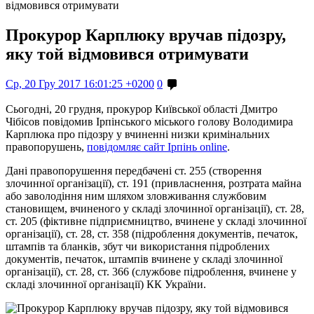
відмовився отримувати
Прокурор Карплюку вручав підозру,
яку той відмовився отримувати
Ср, 20 Гру 2017 16:01:25 +0200
0
Сьогодні, 20 грудня, прокурор Київської області Дмитро
Чібісов повідомив Ірпінського міського голову Володимира
Карплюка про підозру у вчиненні низки кримінальних
правопорушень,
повідомляє сайт Ірпінь
online
.
Дані правопорушення передбачені ст. 255 (створення
злочинної організації), ст. 191 (привласнення, розтрата майна
або заволодіння ним шляхом зловживання службовим
становищем, вчиненого у складі злочинної організації), ст. 28,
ст. 205 (фіктивне підприємництво, вчинене у складі злочинної
організації), ст. 28, ст. 358 (підроблення документів, печаток,
штампів та бланків, збут чи використання підроблених
документів, печаток, штампів вчинене у складі злочинної
організації), ст. 28, ст. 366 (службове підроблення, вчинене у
складі злочинної організації) КК України.