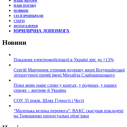
НАШІ АВТОРИ
НАШ ПОГЛЯД
НОВИНИ
СЕСІЇ ІРПІНЬРАДИ
СТАТТІ
ФОТОГАЛЕРЕЯ
ЮРИДИЧНА ДОПОМОГА
Новини
Показник електромобілізації в Україні зріс до +13%
Сергій Мартинюк отримав відзнаку жюрі Всеукраїнської
літературної премії імені Михайла Слабошпицького
Поки живе наше слово у книгах, у родинах, у наших
серцях – житиме й Україна
СОУ. 35 років. Шлях Гідності і Честі
“Маленька велика перемога”: ВАКС скасував покладені
на Тимошенко процесуальні обов’язки