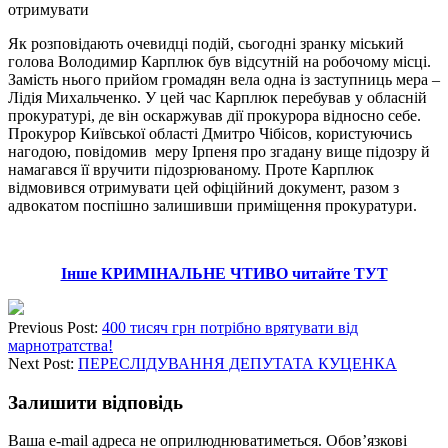
Як розповідають очевидці подій, сьогодні зранку міський
голова Володимир Карплюк був відсутній на робочому місці.
Замість нього прийом громадян вела одна із заступниць мера –
Лідія Михальченко. У цей час Карплюк перебував у обласній
прокуратурі, де він оскаржував дії прокурора відносно себе.
Прокурор Київської області Дмитро Чібісов, користуючись
нагодою, повідомив меру Ірпеня про згадану вище підозру й
намагався її вручити підозрюваному. Проте Карплюк
відмовився отримувати цей офіційний документ, разом з
адвокатом поспішно залишивши приміщення прокуратури.
Інше КРИМІНАЛЬНЕ ЧТИВО читайте ТУТ
Previous Post:
400 тисяч грн потрібно врятувати від
марнотратства!
Next Post:
ПЕРЕСЛІДУВАННЯ ДЕПУТАТА КУЦЕНКА
Залишити відповідь
Ваша e-mail адреса не оприлюднюватиметься.
Обов’язкові