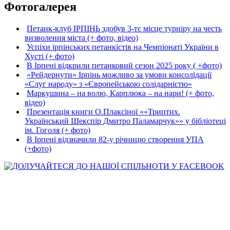
Фотогалерея
Петанк-клуб ІРПІНЬ здобув 3-тє місце турніру на честь
визволення міста (+ фото, відео)
Успіхи ірпінських петанкістів на Чемпіонаті України в
Хусті (+ фото)
В Ірпені відкрили петанковий сезон 2025 року ( +фото)
«Рейдернути» Ірпінь можливо за умови консолідації
«Слуг народу» з «Європейською солідарністю»
Маркушина – на волю, Карплюка – на нари! (+ фото,
відео)
Презентація книги О.Плаксіної ««Триптих.
Український Шекспір Дмитро Паламарчук»» у бібліотеці
ім. Гоголя (+ фото)
В Ірпені відзначили 82-у річницю створення УПА
(+фото)