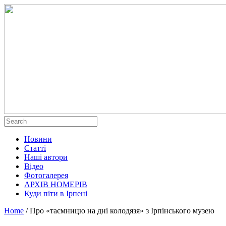
Новини
Статті
Наші автори
Відео
Фотогалерея
АРХІВ НОМЕРІВ
Куди піти в Ірпені
Home
/
Про «таємницю на дні колодязя» з Ірпінського музею