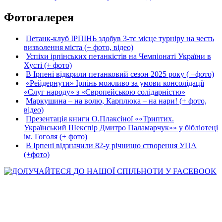
Фотогалерея
Петанк-клуб ІРПІНЬ здобув 3-тє місце турніру на честь
визволення міста (+ фото, відео)
Успіхи ірпінських петанкістів на Чемпіонаті України в
Хусті (+ фото)
В Ірпені відкрили петанковий сезон 2025 року ( +фото)
«Рейдернути» Ірпінь можливо за умови консолідації
«Слуг народу» з «Європейською солідарністю»
Маркушина – на волю, Карплюка – на нари! (+ фото,
відео)
Презентація книги О.Плаксіної ««Триптих.
Український Шекспір Дмитро Паламарчук»» у бібліотеці
ім. Гоголя (+ фото)
В Ірпені відзначили 82-у річницю створення УПА
(+фото)