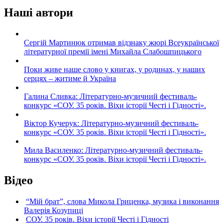
Наші автори
Сергій Мартинюк отримав відзнаку жюрі Всеукраїнської
літературної премії імені Михайла Слабошпицького
Поки живе наше слово у книгах, у родинах, у наших
серцях – житиме й Україна
Галина Сливка: Літературно-музичний фестиваль-
конкурс «СОУ. 35 років. Віхи історії Честі і Гідності».
Віктор Кучерук: Літературно-музичний фестиваль-
конкурс «СОУ. 35 років. Віхи історії Честі і Гідності».
Мила Василенко: Літературно-музичний фестиваль-
конкурс «СОУ. 35 років. Віхи історії Честі і Гідності».
Відео
“Мій брат”, слова Микола Гриценка, музика і виконання
Валерія Козупиці
СОУ. 35 років. Віхи історії Честі і Гідності