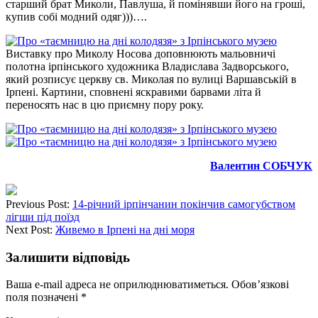
старший брат Миколи, Павлуша, й помінявши його на гроші,
купив собі модний одяг)))….
Виставку про Миколу Носова доповнюють мальовничі
полотна ірпінського художника Владислава Задворського,
який розписує церкву св. Миколая по вулиці Варшавській в
Ірпені. Картини, сповнені яскравими барвами літа й
переносять нас в цю приємну пору року.
Валентин СОБЧУК
Previous Post:
14-річний ірпінчанин покінчив самогубством
лігши під поїзд
Next Post:
Живемо в Ірпені на дні моря
Залишити відповідь
Ваша e-mail адреса не оприлюднюватиметься.
Обов’язкові
поля позначені
*