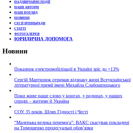
НАДЗВИЧАЙНІ ПОДЇЇ
НАШІ АВТОРИ
НАШ ПОГЛЯД
НОВИНИ
СЕСІЇ ІРПІНЬРАДИ
СТАТТІ
ФОТОГАЛЕРЕЯ
ЮРИДИЧНА ДОПОМОГА
Новини
Показник електромобілізації в Україні зріс до +13%
Сергій Мартинюк отримав відзнаку жюрі Всеукраїнської
літературної премії імені Михайла Слабошпицького
Поки живе наше слово у книгах, у родинах, у наших
серцях – житиме й Україна
СОУ. 35 років. Шлях Гідності і Честі
“Маленька велика перемога”: ВАКС скасував покладені
на Тимошенко процесуальні обов’язки