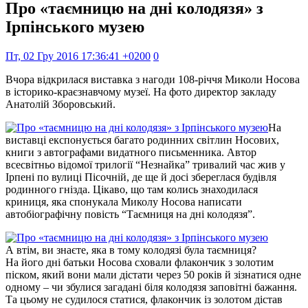
Про «таємницю на дні колодязя» з
Ірпінського музею
Пт, 02 Гру 2016 17:36:41 +0200
0
Вчора відкрилася виставка з нагоди 108-річчя Миколи Носова
в історико-краєзнавчому музеї. На фото директор закладу
Анатолій Зборовський.
На
виставці експонується багато родинних світлин Носових,
книги з автографами видатного письменника. Автор
всесвітньо відомої трилогії “Незнайка” тривалий час жив у
Ірпені по вулиці Пісочній, де ще й досі збереглася будівля
родинного гнізда. Цікаво, що там колись знаходилася
криниця, яка спонукала Миколу Носова написати
автобіографічну повість “Таємниця на дні колодязя”.
А втім, ви знаєте, яка в тому колодязі була таємниця?
На його дні батьки Носова сховали флакончик з золотим
піском, який вони мали дістати через 50 років й зізнатися одне
одному – чи збулися загадані біля колодязя заповітні бажання.
Та цьому не судилося статися, флакончик із золотом дістав