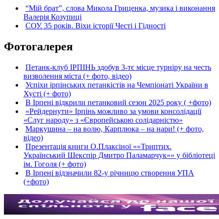
“Мій брат”, слова Микола Гриценка, музика і виконання
Валерія Козупиці
СОУ. 35 років. Віхи історії Честі і Гідності
Фотогалерея
Петанк-клуб ІРПІНЬ здобув 3-тє місце турніру на честь
визволення міста (+ фото, відео)
Успіхи ірпінських петанкістів на Чемпіонаті України в
Хусті (+ фото)
В Ірпені відкрили петанковий сезон 2025 року ( +фото)
«Рейдернути» Ірпінь можливо за умови консолідації
«Слуг народу» з «Європейською солідарністю»
Маркушина – на волю, Карплюка – на нари! (+ фото,
відео)
Презентація книги О.Плаксіної ««Триптих.
Український Шекспір Дмитро Паламарчук»» у бібліотеці
ім. Гоголя (+ фото)
В Ірпені відзначили 82-у річницю створення УПА
(+фото)