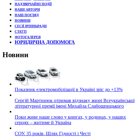
НАДЗВИЧАЙНІ ПОДЇЇ
НАШІ АВТОРИ
НАШ ПОГЛЯД
НОВИНИ
СЕСІЇ ІРПІНЬРАДИ
СТАТТІ
ФОТОГАЛЕРЕЯ
ЮРИДИЧНА ДОПОМОГА
Новини
Показник електромобілізації в Україні зріс до +13%
Сергій Мартинюк отримав відзнаку жюрі Всеукраїнської
літературної премії імені Михайла Слабошпицького
Поки живе наше слово у книгах, у родинах, у наших
серцях – житиме й Україна
СОУ. 35 років. Шлях Гідності і Честі