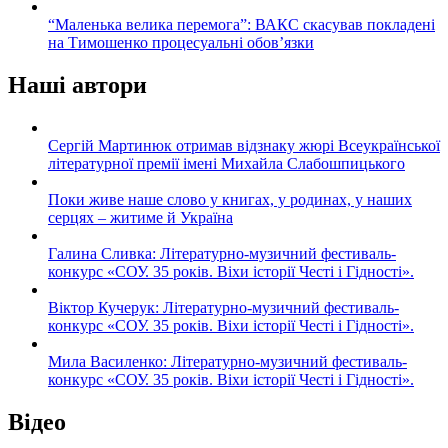
“Маленька велика перемога”: ВАКС скасував покладені
на Тимошенко процесуальні обов’язки
Наші автори
Сергій Мартинюк отримав відзнаку жюрі Всеукраїнської
літературної премії імені Михайла Слабошпицького
Поки живе наше слово у книгах, у родинах, у наших
серцях – житиме й Україна
Галина Сливка: Літературно-музичний фестиваль-
конкурс «СОУ. 35 років. Віхи історії Честі і Гідності».
Віктор Кучерук: Літературно-музичний фестиваль-
конкурс «СОУ. 35 років. Віхи історії Честі і Гідності».
Мила Василенко: Літературно-музичний фестиваль-
конкурс «СОУ. 35 років. Віхи історії Честі і Гідності».
Відео