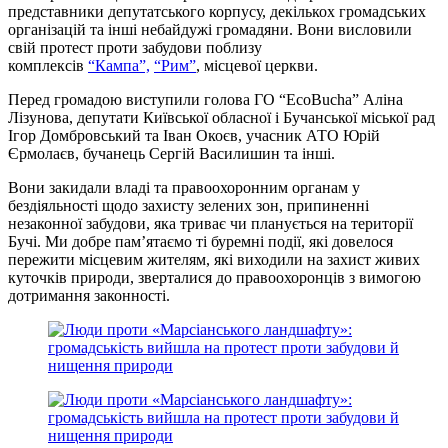
представники депутатського корпусу, декількох громадських
організацій та інші небайдужі громадяни. Вони висловили
свій протест проти забудови поблизу
комплексів
“Кампа”,
“Рим”
, місцевої церкви.
Перед громадою виступили голова ГО “ЕсоВuсha” Аліна
Лізунова, депутати Київської обласної і Бучанської міської рад
Ігор Домбровський та Іван Окоєв, учасник АТО Юрій
Єрмолаєв, бучанець Сергій Василишин та інші.
Вони закидали владі та правоохоронним органам у
бездіяльності щодо захисту зелених зон, припиненні
незаконної забудови, яка триває чи планується на території
Бучі. Ми добре пам’ятаємо ті буремні події, які довелося
пережити місцевим жителям, які виходили на захист живих
куточків природи, зверталися до правоохоронців з вимогою
дотримання законності.