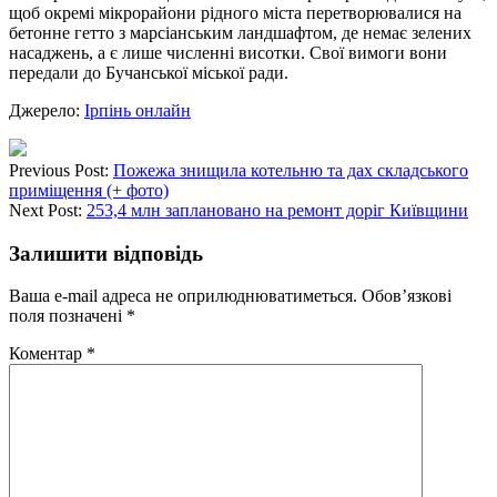
щоб окремі мікрорайони рідного міста перетворювалися на
бетонне гетто з марсіанським ландшафтом, де немає зелених
насаджень, а є лише численні висотки. Свої вимоги вони
передали до Бучанської міської ради.
Джерело:
Ірпінь онлайн
Previous Post:
Пожежа знищила котельню та дах складського
приміщення (+ фото)
Next Post:
253,4 млн заплановано на ремонт доріг Київщини
Залишити відповідь
Ваша e-mail адреса не оприлюднюватиметься.
Обов’язкові
поля позначені
*
Коментар
*