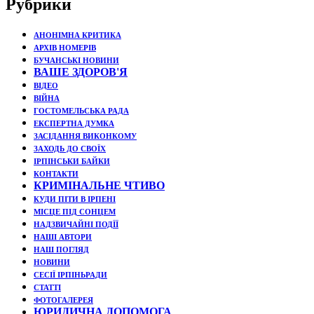
Рубрики
АНОНІМНА КРИТИКА
АРХІВ НОМЕРІВ
БУЧАНСЬКІ НОВИНИ
ВАШЕ ЗДОРОВ'Я
ВІДЕО
ВІЙНА
ГОСТОМЕЛЬСЬКА РАДА
ЕКСПЕРТНА ДУМКА
ЗАСІДАННЯ ВИКОНКОМУ
ЗАХОДЬ ДО СВОЇХ
ІРПІНСЬКИ БАЙКИ
КОНТАКТИ
КРИМІНАЛЬНЕ ЧТИВО
КУДИ ПІТИ В ІРПЕНІ
МІСЦЕ ПІД СОНЦЕМ
НАДЗВИЧАЙНІ ПОДЇЇ
НАШІ АВТОРИ
НАШ ПОГЛЯД
НОВИНИ
СЕСІЇ ІРПІНЬРАДИ
СТАТТІ
ФОТОГАЛЕРЕЯ
ЮРИДИЧНА ДОПОМОГА