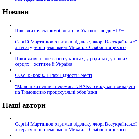
Новини
Показник електромобілізації в Україні зріс до +13%
Сергій Мартинюк отримав відзнаку жюрі Всеукраїнської
літературної премії імені Михайла Слабошпицького
Поки живе наше слово у книгах, у родинах, у наших
серцях – житиме й Україна
СОУ. 35 років. Шлях Гідності і Честі
“Маленька велика перемога”: ВАКС скасував покладені
на Тимошенко процесуальні обов’язки
Наші автори
Сергій Мартинюк отримав відзнаку жюрі Всеукраїнської
літературної премії імені Михайла Слабошпицького