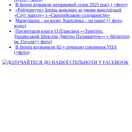
В Ірпені відкрили петанковий сезон 2025 року ( +фото)
«Рейдернути» Ірпінь можливо за умови консолідації
«Слуг народу» з «Європейською солідарністю»
Маркушина – на волю, Карплюка – на нари! (+ фото,
відео)
Презентація книги О.Плаксіної ««Триптих.
Український Шекспір Дмитро Паламарчук»» у бібліотеці
ім. Гоголя (+ фото)
В Ірпені відзначили 82-у річницю створення УПА
(+фото)