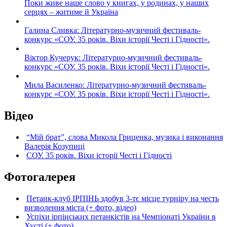
Поки живе наше слово у книгах, у родинах, у наших
серцях – житиме й Україна
Галина Сливка: Літературно-музичний фестиваль-
конкурс «СОУ. 35 років. Віхи історії Честі і Гідності».
Віктор Кучерук: Літературно-музичний фестиваль-
конкурс «СОУ. 35 років. Віхи історії Честі і Гідності».
Мила Василенко: Літературно-музичний фестиваль-
конкурс «СОУ. 35 років. Віхи історії Честі і Гідності».
Відео
“Мій брат”, слова Микола Гриценка, музика і виконання
Валерія Козупиці
СОУ. 35 років. Віхи історії Честі і Гідності
Фотогалерея
Петанк-клуб ІРПІНЬ здобув 3-тє місце турніру на честь
визволення міста (+ фото, відео)
Успіхи ірпінських петанкістів на Чемпіонаті України в
Хусті (+ фото)