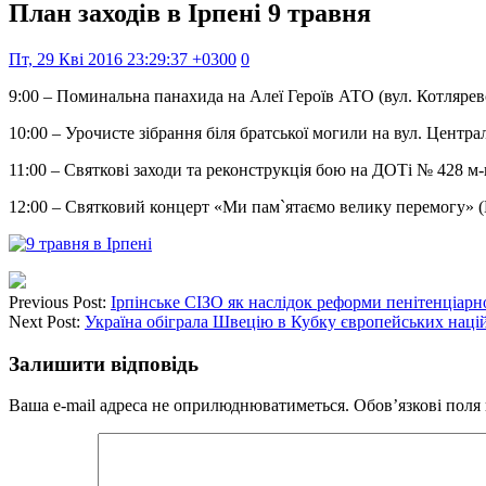
План заходів в Ірпені 9 травня
Пт, 29 Кві 2016 23:29:37 +0300
0
9:00 – Поминальна панахида на Алеї Героїв АТО (вул. Котлярев
10:00 – Урочисте зібрання біля братської могили на вул. Центра
11:00 – Святкові заходи та реконструкція бою на ДОТі № 428 м-н
12:00 – Святковий концерт «Ми пам`ятаємо велику перемогу» (П
Previous Post:
Ірпінське СІЗО як наслідок реформи пенітенціарно
Next Post:
Україна обіграла Швецію в Кубку європейських націй 
Залишити відповідь
Ваша e-mail адреса не оприлюднюватиметься.
Обов’язкові поля