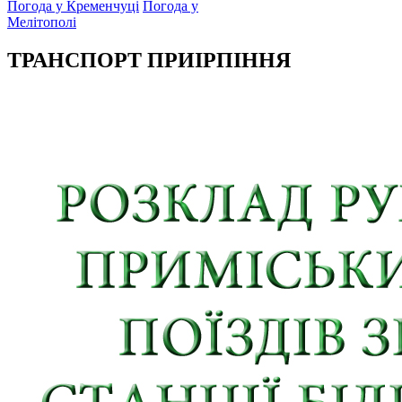
Погода у Кременчуці
Погода у
Мелітополі
ТРАНСПОРТ ПРИІРПІННЯ