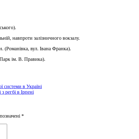
ського).
льній, навпроти залізничного вокзалу.
. (Романівка, вул. Івана Франка).
арк ім. В. Правика).
ї системи в Україні
з регбі в Ірпені
 позначені
*