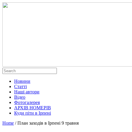
Новини
Статті
Наші автори
Відео
Фотогалерея
АРХІВ НОМЕРІВ
Куди піти в Ірпені
Home
/
План заходів в Ірпені 9 травня