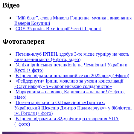
Відео
“Мій брат”, слова Микола Гриценка, музика і виконання
Валерія Козупиці
СОУ. 35 років. Віхи історії Честі і Гідності
Фотогалерея
Петанк-клуб ІРПІНЬ здобув 3-тє місце турніру на честь
визволення міста (+ фото, відео)
Успіхи ірпінських петанкістів на Чемпіонаті України в
Хусті (+ фото)
В Ірпені відкрили петанковий сезон 2025 року ( +фото)
«Рейдернути» Ірпінь можливо за умови консолідації
«Слуг народу» з «Європейською солідарністю»
Маркушина – на волю, Карплюка – на нари! (+ фото,
відео)
Презентація книги О.Плаксіної ««Триптих.
Український Шекспір Дмитро Паламарчук»» у бібліотеці
ім. Гоголя (+ фото)
В Ірпені відзначили 82-у річницю створення УПА
(+фото)