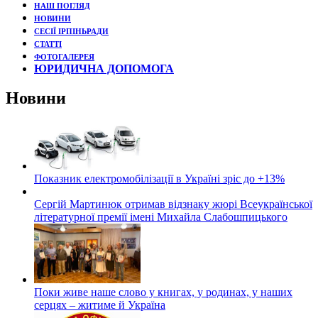
НАШ ПОГЛЯД
НОВИНИ
СЕСІЇ ІРПІНЬРАДИ
СТАТТІ
ФОТОГАЛЕРЕЯ
ЮРИДИЧНА ДОПОМОГА
Новини
Показник електромобілізації в Україні зріс до +13%
Сергій Мартинюк отримав відзнаку жюрі Всеукраїнської
літературної премії імені Михайла Слабошпицького
Поки живе наше слово у книгах, у родинах, у наших
серцях – житиме й Україна