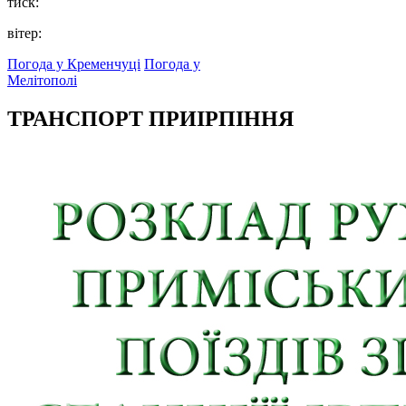
тиск:
вітер:
Погода у Кременчуці
Погода у
Мелітополі
ТРАНСПОРТ ПРИІРПІННЯ