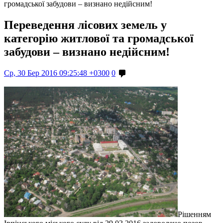
громадської забудови – визнано недійсним!
Переведення лісових земель у
категорію житлової та громадської
забудови – визнано недійсним!
Ср, 30 Бер 2016 09:25:48 +0300
0
Рішенням