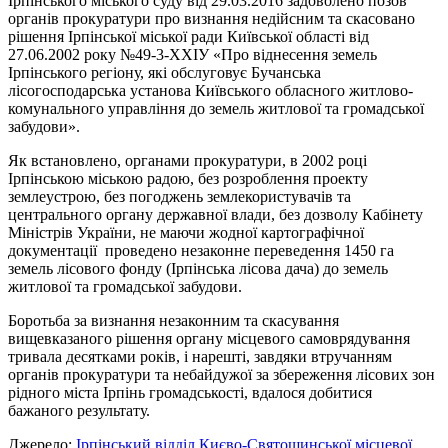
Ірпінського міського суду від 29.03.2016 задоволено позов
органів прокуратури про визнання недійсним та скасовано
рішення Ірпінської міської ради Київської області від
27.06.2002 року №49-3-ХХІУ «Про віднесення земель
Ірпінського регіону, які обслуговує Бучанська
лісогосподарська установа Київського обласного житлово-
комунального управління до земель житлової та громадської
забудови».
Як встановлено, органами прокуратури, в 2002 році
Ірпінською міською радою, без розроблення проекту
землеустрою, без погоджень землекористувачів та
центрального органу державної влади, без дозволу Кабінету
Міністрів України, не маючи жодної картографічної
документації проведено незаконне переведення 1450 га
земель лісового фонду (Ірпінська лісова дача) до земель
житлової та громадської забудови.
Боротьба за визнання незаконним та скасування
вищевказаного рішення органу місцевого самоврядування
тривала десятками років, і нарешті, завдяки втручанням
органів прокуратури та небайдужої за збереження лісових зон
рідного міста Ірпінь громадськості, вдалося добитися
бажаного результату.
Джерело:
Ірпінський відділ Києво-Святошинської місцевої