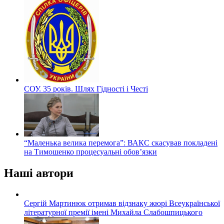
СОУ. 35 років. Шлях Гідності і Честі
“Маленька велика перемога”: ВАКС скасував покладені
на Тимошенко процесуальні обов’язки
Наші автори
Сергій Мартинюк отримав відзнаку жюрі Всеукраїнської
літературної премії імені Михайла Слабошпицького