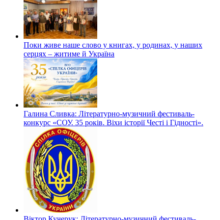
Поки живе наше слово у книгах, у родинах, у наших
серцях – житиме й Україна
Галина Сливка: Літературно-музичний фестиваль-
конкурс «СОУ. 35 років. Віхи історії Честі і Гідності».
Віктор Кучерук: Літературно-музичний фестиваль-