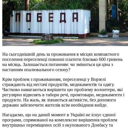
На сьогоднішній день за проживання в місцях компактного
поселення переселенці повинні платити близько 600 гривень
на місяць. Залишається питанням: чи зміниться ця ціна з
настанням опалювального сезону?
Крім проблем з проживанням, переселенці у Ворзелі
страждають від нестачі продуктів, медикаментів та одягу.
Частково намагаються вирішити цю проблему волонтери, які
регулярно відвозять в табори речі, промтовари, медикаменти і
продукти. На жаль, як зізнаються активісти, без допомоги
держави забезпечити жителів всім необхідним вийде.
Нагадаємо, що на даний момент в Україні не існує єдиної
програми, спрямованої на комплексне вирішення проблем
внутрішньо переміщених осіб з окупованого Донбасу та