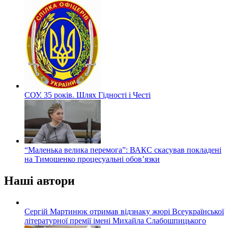
СОУ. 35 років. Шлях Гідності і Честі
“Маленька велика перемога”: ВАКС скасував покладені
на Тимошенко процесуальні обов’язки
Наші автори
Сергій Мартинюк отримав відзнаку жюрі Всеукраїнської
літературної премії імені Михайла Слабошпицького