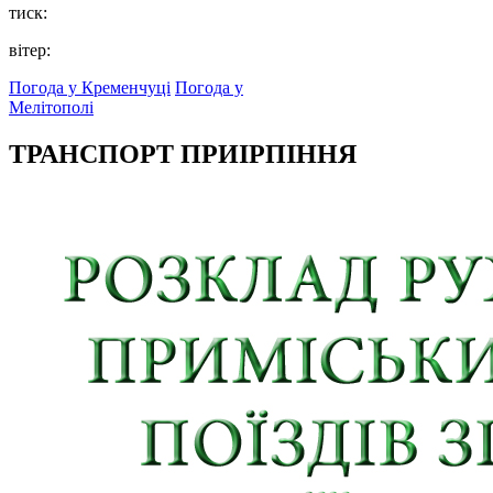
тиск:
вітер:
Погода у Кременчуці
Погода у
Мелітополі
ТРАНСПОРТ ПРИІРПІННЯ