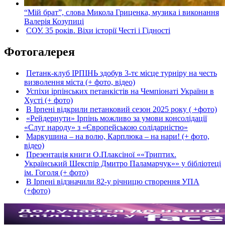
“Мій брат”, слова Микола Гриценка, музика і виконання
Валерія Козупиці
СОУ. 35 років. Віхи історії Честі і Гідності
Фотогалерея
Петанк-клуб ІРПІНЬ здобув 3-тє місце турніру на честь
визволення міста (+ фото, відео)
Успіхи ірпінських петанкістів на Чемпіонаті України в
Хусті (+ фото)
В Ірпені відкрили петанковий сезон 2025 року ( +фото)
«Рейдернути» Ірпінь можливо за умови консолідації
«Слуг народу» з «Європейською солідарністю»
Маркушина – на волю, Карплюка – на нари! (+ фото,
відео)
Презентація книги О.Плаксіної ««Триптих.
Український Шекспір Дмитро Паламарчук»» у бібліотеці
ім. Гоголя (+ фото)
В Ірпені відзначили 82-у річницю створення УПА
(+фото)