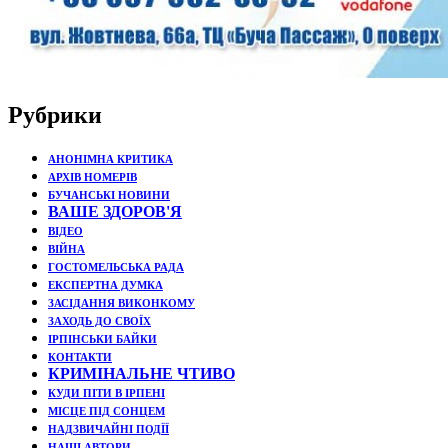
Рубрики
АНОНІМНА КРИТИКА
АРХІВ НОМЕРІВ
БУЧАНСЬКІ НОВИНИ
ВАШЕ ЗДОРОВ'Я
ВІДЕО
ВІЙНА
ГОСТОМЕЛЬСЬКА РАДА
ЕКСПЕРТНА ДУМКА
ЗАСІДАННЯ ВИКОНКОМУ
ЗАХОДЬ ДО СВОЇХ
ІРПІНСЬКИ БАЙКИ
КОНТАКТИ
КРИМІНАЛЬНЕ ЧТИВО
КУДИ ПІТИ В ІРПЕНІ
МІСЦЕ ПІД СОНЦЕМ
НАДЗВИЧАЙНІ ПОДЇЇ
НАШІ АВТОРИ