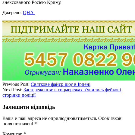
анексованого Росією Криму.
Джерело:
QHA
Previous Post:
Святкове файєр-шоу в Ірпені
Next Post:
Застереження: в соцмережах з`явились фейкові
сторінки поліції
Залишити відповідь
Ваша e-mail адреса не оприлюднюватиметься.
Обов’язкові
поля позначені
*
Коментар
*