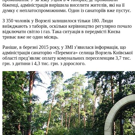
біженці, адміністрація вирішила виселити жителів, які на її
думку є неплатоспроможними. Один із санаторіїв вже пустує.
З 350 чоловік у Ворзелі залишилося тільки 180. Люди
виїжджають з таборів, оскільки керівництво регулярно почало
відключати світло і газ. Така ситуація в передмісті Києва
триває вже не один місяць.
Раніше, в березні 2015 року, у ЗМІ з’явилася інформація, що
адміністрація санаторію «Перемога» селища Ворзель Київської
області пред’являє оплату комунальних переселенцям 3,7 тис.
грн. з дитини і 4,3 тис. грн. з дорослого.