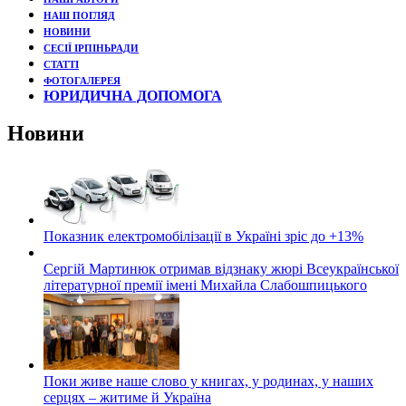
НАШ ПОГЛЯД
НОВИНИ
СЕСІЇ ІРПІНЬРАДИ
СТАТТІ
ФОТОГАЛЕРЕЯ
ЮРИДИЧНА ДОПОМОГА
Новини
Показник електромобілізації в Україні зріс до +13%
Сергій Мартинюк отримав відзнаку жюрі Всеукраїнської
літературної премії імені Михайла Слабошпицького
Поки живе наше слово у книгах, у родинах, у наших
серцях – житиме й Україна