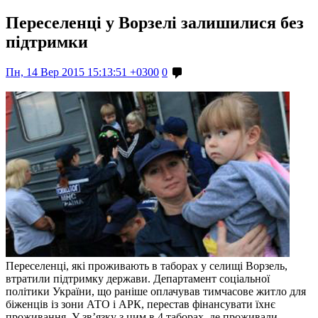
Переселенці у Ворзелі залишилися без
підтримки
Пн, 14 Вер 2015 15:13:51 +0300
0
Переселенці, які проживають в таборах у селищі Ворзель,
втратили підтримку держави. Департамент соціальної
політики України, що раніше оплачував тимчасове житло для
біженців із зони АТО і АРК, перестав фінансувати їхнє
проживання. У зв’язку з цим в 4 таборах, де проживали