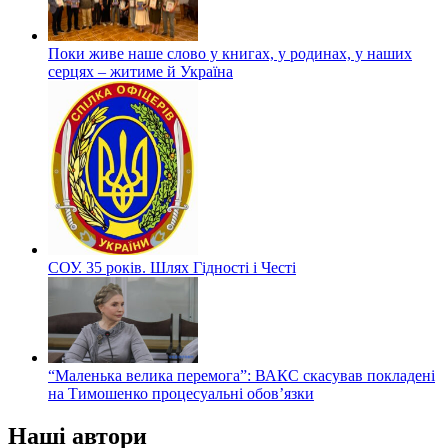
Поки живе наше слово у книгах, у родинах, у наших
серцях – житиме й Україна
СОУ. 35 років. Шлях Гідності і Честі
“Маленька велика перемога”: ВАКС скасував покладені
на Тимошенко процесуальні обов’язки
Наші автори