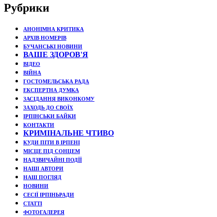
Рубрики
АНОНІМНА КРИТИКА
АРХІВ НОМЕРІВ
БУЧАНСЬКІ НОВИНИ
ВАШЕ ЗДОРОВ'Я
ВІДЕО
ВІЙНА
ГОСТОМЕЛЬСЬКА РАДА
ЕКСПЕРТНА ДУМКА
ЗАСІДАННЯ ВИКОНКОМУ
ЗАХОДЬ ДО СВОЇХ
ІРПІНСЬКИ БАЙКИ
КОНТАКТИ
КРИМІНАЛЬНЕ ЧТИВО
КУДИ ПІТИ В ІРПЕНІ
МІСЦЕ ПІД СОНЦЕМ
НАДЗВИЧАЙНІ ПОДЇЇ
НАШІ АВТОРИ
НАШ ПОГЛЯД
НОВИНИ
СЕСІЇ ІРПІНЬРАДИ
СТАТТІ
ФОТОГАЛЕРЕЯ