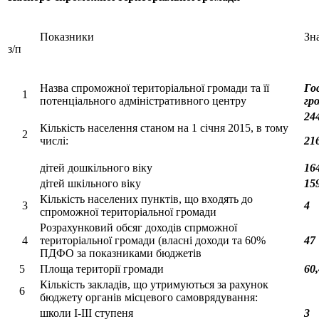
Показники
Зн
з/п
Назва спроможної територіальної громади та її
Го
1
потенціального адміністративного центру
гр
24
Кількість населення станом на 1 січня 2015, в тому
2
числі:
21
дітей дошкільного віку
16
дітей шкільного віку
15
Кількість населених пунктів, що входять до
3
4
спроможної територіальної громади
Розрахунковий обсяг доходів спрможної
4
територіальної громади (власні доходи та 60%
47
ПДФО за показниками бюджетів
5
Площа території громади
60
Кількість закладів, що утримуються за рахунок
6
бюджету органів місцевого самоврядування:
школи I-III ступеня
3