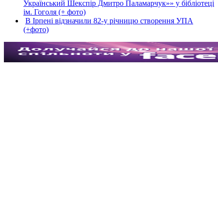
Український Шекспір Дмитро Паламарчук»» у бібліотеці
ім. Гоголя (+ фото)
В Ірпені відзначили 82-у річницю створення УПА
(+фото)