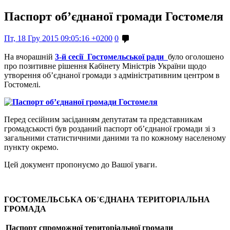
Паспорт об’єднаної громади Гостомеля
Пт, 18 Гру 2015 09:05:16 +0200
0
На вчорашній
3-й сесії Гостомельської ради
було оголошено
про позитивне рішення Кабінету Міністрів України щодо
утворення об’єднаної громади з адміністративним центром в
Гостомелі.
Перед сесійним засіданням депутатам та представникам
громадськості був розданий паспорт об’єднаної громади зі з
загальними статистичними даними та по кожному населеному
пункту окремо.
Цей документ пропонуємо до Вашої уваги.
ГОСТОМЕЛЬСЬКА ОБ
’
ЄДНАНА ТЕРИТОРІАЛЬНА
ГРОМАДА
Паспорт спроможної територіальної громади