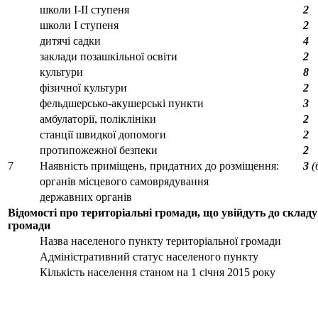
школи I-II ступеня
2
школи I ступеня
2
дитячі садки
4
заклади позашкільної освіти
2
культури
8
фізичної культури
2
фельдшерсько-акушерські пункти
3
амбулаторії, поліклініки
2
станції швидкої допомоги
2
протипожежної безпеки
2
7
Наявність приміщень, придатних до розміщення:
3
(
органів місцевого самоврядування
державних органів
Відомості про територіальні громади, що увійдуть до складу
громади
Назва населеного пункту територіальної громади
Адміністративний статус населеного пункту
Кількість населення станом на 1 січня 2015 року