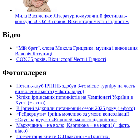
Мила Василенко: Літературно-музичний фестиваль-
конкурс «СОУ. 35 років. Віхи історії Честі і Гідності».
Відео
“Мій брат”, слова Микола Гриценка, музика і виконання
Валерія Козупиці
СОУ. 35 років. Віхи історії Честі і Гідності
Фотогалерея
Петанк-клуб ІРПІНЬ здобув 3-тє місце турніру на честь
визволення міста (+ фото, відео)
Успіхи ірпінських петанкістів на Чемпіонаті України в
Хусті (+ фото)
В Ірпені відкрили петанковий сезон 2025 року ( +фото)
«Рейдернути» Ірпінь можливо за умови консолідації
«Слуг народу» з «Європейською солідарністю»
Маркушина – на волю, Карплюка – на нари! (+ фото,
відео)
Презентація книги О.Плаксіної ««Триптих.