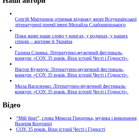
Наші автори
Сергій Мартинюк отримав відзнаку жюрі Всеукраїнської
літературної премії імені Михайла Слабошпицького
Поки живе наше слово у книгах, у родинах, у наших
серцях – житиме й Україна
Галина Сливка: Літературно-музичний фестиваль-
конкурс «СОУ. 35 років. Віхи історії Честі і Гідності».
Віктор Кучерук: Літературно-музичний фестиваль-
конкурс «СОУ. 35 років. Віхи історії Честі і Гідності».
Мила Василенко: Літературно-музичний фестиваль-
конкурс «СОУ. 35 років. Віхи історії Честі і Гідності».
Відео
“Мій брат”, слова Микола Гриценка, музика і виконання
Валерія Козупиці
СОУ. 35 років. Віхи історії Честі і Гідності