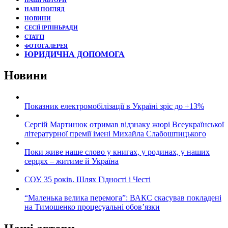
НАШІ АВТОРИ
НАШ ПОГЛЯД
НОВИНИ
СЕСІЇ ІРПІНЬРАДИ
СТАТТІ
ФОТОГАЛЕРЕЯ
ЮРИДИЧНА ДОПОМОГА
Новини
Показник електромобілізації в Україні зріс до +13%
Сергій Мартинюк отримав відзнаку жюрі Всеукраїнської
літературної премії імені Михайла Слабошпицького
Поки живе наше слово у книгах, у родинах, у наших
серцях – житиме й Україна
СОУ. 35 років. Шлях Гідності і Честі
“Маленька велика перемога”: ВАКС скасував покладені
на Тимошенко процесуальні обов’язки