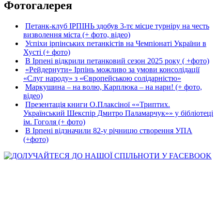
Фотогалерея
Петанк-клуб ІРПІНЬ здобув 3-тє місце турніру на честь
визволення міста (+ фото, відео)
Успіхи ірпінських петанкістів на Чемпіонаті України в
Хусті (+ фото)
В Ірпені відкрили петанковий сезон 2025 року ( +фото)
«Рейдернути» Ірпінь можливо за умови консолідації
«Слуг народу» з «Європейською солідарністю»
Маркушина – на волю, Карплюка – на нари! (+ фото,
відео)
Презентація книги О.Плаксіної ««Триптих.
Український Шекспір Дмитро Паламарчук»» у бібліотеці
ім. Гоголя (+ фото)
В Ірпені відзначили 82-у річницю створення УПА
(+фото)