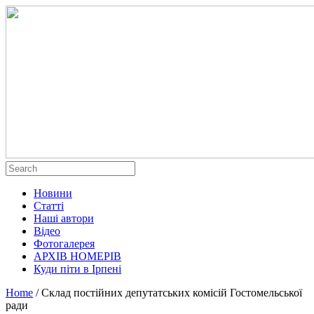
Новини
Статті
Наші автори
Відео
Фотогалерея
АРХІВ НОМЕРІВ
Куди піти в Ірпені
Home
/
Склад постійних депутатських комісій Гостомельської
ради