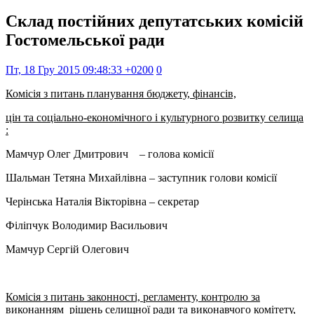
Склад постійних депутатських комісій
Гостомельської ради
Пт, 18 Гру 2015 09:48:33 +0200
0
Комісія з питань планування бюджету, фінансів,
цін та соціально-економічного і культурного розвитку селища
:
Мамчур Олег Дмитрович – голова комісії
Шальман Тетяна Михайлівна – заступник голови комісії
Черінська Наталія Вікторівна – секретар
Філіпчук Володимир Васильович
Мамчур Сергій Олегович
Комісія з питань законності, регламенту, контролю за
виконанням рішень селищної ради та виконавчого комітету,