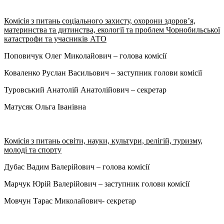
Комісія з питань соціального захисту, охорони здоров’я,
материнства та дитинства, екології та проблем Чорнобильської
катастрофи та учасників АТО
Поповичук Олег Миколайович – голова комісії
Коваленко Руслан Васильович – заступник голови комісії
Туровський Анатолій Анатолійович – секретар
Матусяк Ольга Іванівна
Комісія з питань освіти, науки, культури, релігій, туризму,
молоді та спорту
Дубас Вадим Валерійович – голова комісії
Марчук Юрій Валерійович – заступник голови комісії
Мовчун Тарас Миколайович- секретар