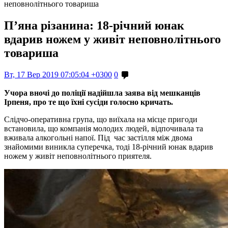
неповнолітнього товариша
П’яна різанина: 18-річний юнак
вдарив ножем у живіт неповнолітнього
товариша
Вт, 17 Вер 2019 07:05:04 +0300
0
Учора вночі до поліції надійшла заява від мешканців
Ірпеня, про те що їхні сусіди голосно кричать.
Слідчо-оперативна група, що виїхала на місце пригоди
встановила, що компанія молодих людей, відпочивала та
вживала алкогольні напої. Під час застілля між двома
знайомими виникла суперечка, тоді 18-річний юнак вдарив
ножем у живіт неповнолітнього приятеля.