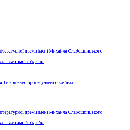
літературної премії імені Михайла Слабошпицького
ях – житиме й Україна
на Тимошенко процесуальні обов’язки
літературної премії імені Михайла Слабошпицького
ях – житиме й Україна