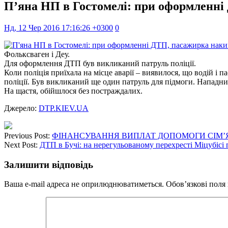
П’яна НП в Гостомелі: при оформленні
Нд, 12 Чер 2016 17:16:26 +0300
0
Фольксваген і Деу.
Для оформлення ДТП був викликаний патруль поліції.
Коли поліція приїхала на місце аварії – виявилося, що водій і
поліції. Був викликаний ще один патруль для підмоги. Нападни
На щастя, обійшлося без постраждалих.
Джерело:
DTP.KIEV.UA
Previous Post:
ФІНАНСУВАННЯ ВИПЛАТ ДОПОМОГИ СІМ’ЯМ 
Next Post:
ДТП в Бучі: на нерегульованому перехресті Міцубісі
Залишити відповідь
Ваша e-mail адреса не оприлюднюватиметься.
Обов’язкові поля