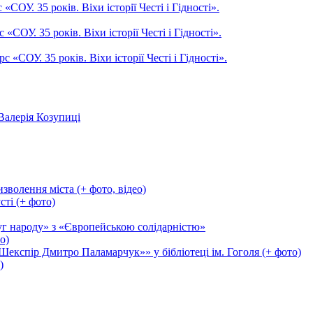
ОУ. 35 років. Віхи історії Честі і Гідності».
СОУ. 35 років. Віхи історії Честі і Гідності».
СОУ. 35 років. Віхи історії Честі і Гідності».
Валерія Козупиці
зволення міста (+ фото, відео)
сті (+ фото)
уг народу» з «Європейською солідарністю»
о)
експір Дмитро Паламарчук»» у бібліотеці ім. Гоголя (+ фото)
)