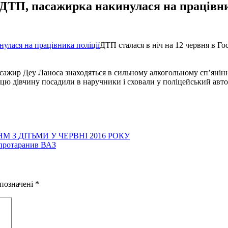
 ДТП, пасажирка накинулася на працівни
ДТП сталася в ніч на 12 червня в Гос
 пасажир Деу Ланоса знаходяться в сильному алкогольному сп’янін
цю дівчину посадили в наручники і сховали у поліцейський авто
З ДІТЬМИ У ЧЕРВНІ 2016 РОКУ
 протаранив ВАЗ
 позначені
*