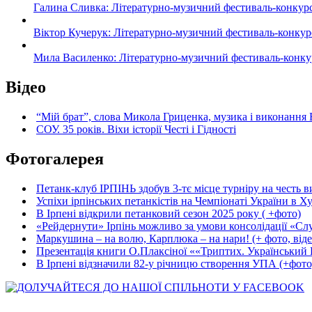
Галина Сливка: Літературно-музичний фестиваль-конкурс «С
Віктор Кучерук: Літературно-музичний фестиваль-конкурс «
Мила Василенко: Літературно-музичний фестиваль-конкурс «
Відео
“Мій брат”, слова Микола Гриценка, музика і виконання 
СОУ. 35 років. Віхи історії Честі і Гідності
Фотогалерея
Петанк-клуб ІРПІНЬ здобув 3-тє місце турніру на честь ви
Успіхи ірпінських петанкістів на Чемпіонаті України в Ху
В Ірпені відкрили петанковий сезон 2025 року ( +фото)
«Рейдернути» Ірпінь можливо за умови консолідації «Сл
Маркушина – на волю, Карплюка – на нари! (+ фото, віде
Презентація книги О.Плаксіної ««Триптих. Український Ш
В Ірпені відзначили 82-у річницю створення УПА (+фото