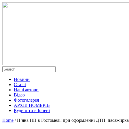
Новини
Статті
Наші автори
Відео
Фотогалерея
АРХІВ НОМЕРІВ
Куди піти в Ірпені
Home
/
П’яна НП в Гостомелі: при оформленні ДТП, пасажирка 