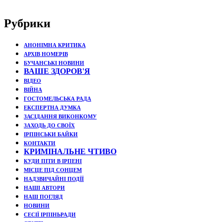
Рубрики
АНОНІМНА КРИТИКА
АРХІВ НОМЕРІВ
БУЧАНСЬКІ НОВИНИ
ВАШЕ ЗДОРОВ'Я
ВІДЕО
ВІЙНА
ГОСТОМЕЛЬСЬКА РАДА
ЕКСПЕРТНА ДУМКА
ЗАСІДАННЯ ВИКОНКОМУ
ЗАХОДЬ ДО СВОЇХ
ІРПІНСЬКИ БАЙКИ
КОНТАКТИ
КРИМІНАЛЬНЕ ЧТИВО
КУДИ ПІТИ В ІРПЕНІ
МІСЦЕ ПІД СОНЦЕМ
НАДЗВИЧАЙНІ ПОДЇЇ
НАШІ АВТОРИ
НАШ ПОГЛЯД
НОВИНИ
СЕСІЇ ІРПІНЬРАДИ