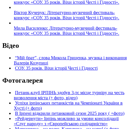
конкурс «СОУ. 35 років. Віхи історії Честі і Гідності».
Віктор Кучерук: Літературно-музичний фестиваль-
конкурс «СОУ. 35 років. Віхи історії Честі і Гідності».
Мила Василенко: Літературно-музичний фестиваль-
конкурс «СОУ. 35 років. Віхи історії Честі і Гідності».
Відео
“Мій брат”, слова Микола Гриценка, музика і виконання
Валерія Козупиці
СОУ. 35 років. Віхи історії Честі і Гідності
Фотогалерея
Петанк-клуб ІРПІНЬ здобув 3-тє місце турніру на честь
визволення міста (+ фото, відео)
Успіхи ірпінських петанкістів на Чемпіонаті України в
Хусті (+ фото)
В Ірпені відкрили петанковий сезон 2025 року ( +фото)
«Рейдернути» Ірпінь можливо за умови консолідації
«Слуг народу» з «Європейською солідарністю»
Маркушина – на волю, Карплюка – на нари! (+ фото,