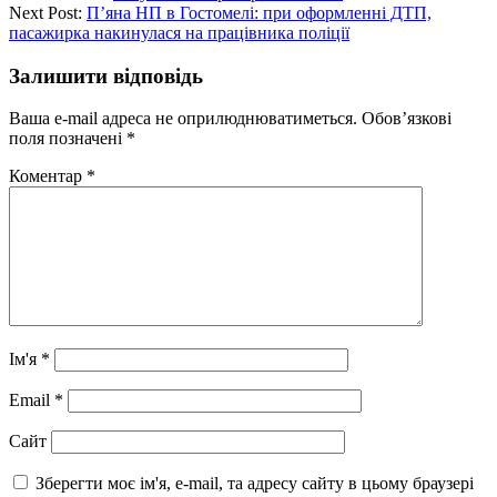
Next Post:
П’яна НП в Гостомелі: при оформленні ДТП,
пасажирка накинулася на працівника поліції
Залишити відповідь
Ваша e-mail адреса не оприлюднюватиметься.
Обов’язкові
поля позначені
*
Коментар
*
Ім'я
*
Email
*
Сайт
Зберегти моє ім'я, e-mail, та адресу сайту в цьому браузері