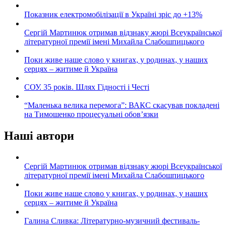
Показник електромобілізації в Україні зріс до +13%
Сергій Мартинюк отримав відзнаку жюрі Всеукраїнської
літературної премії імені Михайла Слабошпицького
Поки живе наше слово у книгах, у родинах, у наших
серцях – житиме й Україна
СОУ. 35 років. Шлях Гідності і Честі
“Маленька велика перемога”: ВАКС скасував покладені
на Тимошенко процесуальні обов’язки
Наші автори
Сергій Мартинюк отримав відзнаку жюрі Всеукраїнської
літературної премії імені Михайла Слабошпицького
Поки живе наше слово у книгах, у родинах, у наших
серцях – житиме й Україна
Галина Сливка: Літературно-музичний фестиваль-