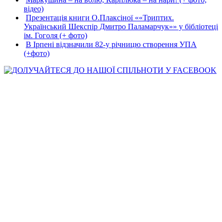
відео)
Презентація книги О.Плаксіної ««Триптих.
Український Шекспір Дмитро Паламарчук»» у бібліотеці
ім. Гоголя (+ фото)
В Ірпені відзначили 82-у річницю створення УПА
(+фото)