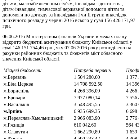
дітьми, малозабезпеченим сім’ям, інвалідам з дитинства,
дітям-інвалідам, тимчасової державної допомоги дітям та
допомоги по догляду за інвалідами I чи II групи внаслідок
психічного розладу у червні 2016 всього у сумі 156 426 171,97
грн.
06.06.2016 Міністерством фінансів України в межах плану
відкрито бюджетні асигнування бюджету Київської області у
сумі 146 151 754,46 грн., яку 07.06.2016 року розподілено на
рахунки районних бюджетів та бюджетів міст обласного
значення Київської області.
Місцеві бюджети
Потреба червень
Профі
м.Березань
1 504 280,60
1 377 
м.Біла Церква
14 708 592,50
14 35
м.Бориспіль
4 266 396,09
4 266 
м.Бровари
7 977 080,14
7 556 
м.Васильків
3 548 495,55
3 360 
м.Ірпінь
6 935 699,35
6 698 
м.Переяслав-Хмельницький
2 966 083,90
2 776 
м.Ржищів
610 042,60
564 4
м.Славутич
1 662 290,89
1 659 
м.Фастів
4 590 233,42
4 308 