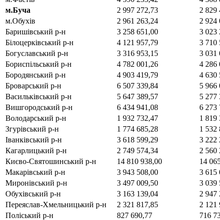
м.Буча
2 997 272,73
2 829 
м.Обухів
2 961 263,24
2 924 
Баришівський р-н
3 258 651,00
3 023 
Білоцерківський р-н
4 121 957,79
3 710 
Богуславський р-н
3 316 953,15
3 031 
Бориспільський р-н
4 782 001,26
4 286 
Бородянський р-н
4 903 419,79
4 630 
Броварський р-н
6 507 339,84
5 966 
Васильківський р-н
5 647 389,57
5 277 
Вишгородський р-н
6 434 941,08
6 273 
Володарський р-н
1 932 732,47
1 819 
Згурівський р-н
1 774 685,28
1 532 
Іванківський р-н
3 618 599,29
3 222 
Кагарлицький р-н
2 749 574,34
2 560 
Києво-Святошинський р-н
14 810 938,00
14 06
Макарівський р-н
3 943 508,00
3 615 
Миронівський р-н
3 497 009,50
3 039 
Обухівський р-н
3 163 139,04
2 947 
Переяслав-Хмельницький р-н
2 321 817,85
2 121 
Поліський р-н
827 690,77
716 7