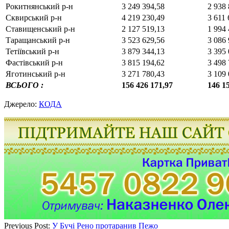
Рокитнянський р-н
3 249 394,58
2 938 
Сквирський р-н
4 219 230,49
3 611 
Ставищенський р-н
2 127 519,13
1 994 
Таращанський р-н
3 523 629,56
3 086 
Тетіївський р-н
3 879 344,13
3 395 
Фастівський р-н
3 815 194,62
3 498 
Яготинський р-н
3 271 780,43
3 109 
ВСЬОГО :
156 426 171,97
146 1
Джерело:
КОДА
Previous Post:
У Бучі Рено протаранив Пежо