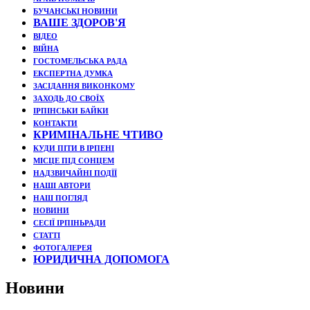
БУЧАНСЬКІ НОВИНИ
ВАШЕ ЗДОРОВ'Я
ВІДЕО
ВІЙНА
ГОСТОМЕЛЬСЬКА РАДА
ЕКСПЕРТНА ДУМКА
ЗАСІДАННЯ ВИКОНКОМУ
ЗАХОДЬ ДО СВОЇХ
ІРПІНСЬКИ БАЙКИ
КОНТАКТИ
КРИМІНАЛЬНЕ ЧТИВО
КУДИ ПІТИ В ІРПЕНІ
МІСЦЕ ПІД СОНЦЕМ
НАДЗВИЧАЙНІ ПОДЇЇ
НАШІ АВТОРИ
НАШ ПОГЛЯД
НОВИНИ
СЕСІЇ ІРПІНЬРАДИ
СТАТТІ
ФОТОГАЛЕРЕЯ
ЮРИДИЧНА ДОПОМОГА
Новини