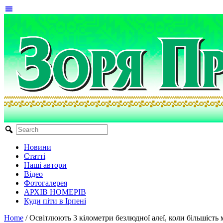
Новини
Статті
Наші автори
Відео
Фотогалерея
АРХІВ НОМЕРІВ
Куди піти в Ірпені
Home
/
Освітлюють 3 кілометри безлюдної алеї, коли більшість 