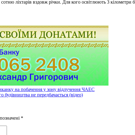
тню ліхтарів вздовж річки. Для кого освітлюють 3 кілометри без
иканку на побачення у зону відлучення ЧАЕС
 будівництва не передбачається (відео)
 позначені
*