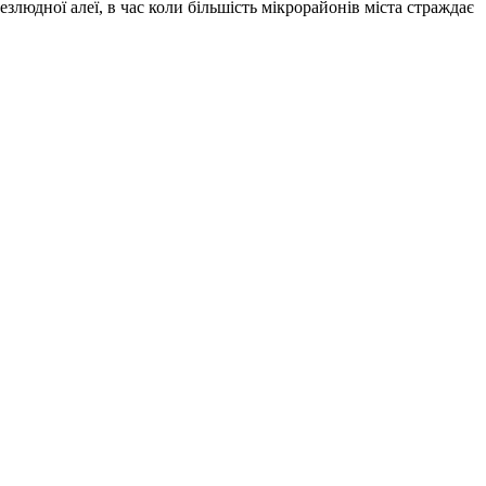
людної алеї, в час коли більшість мікрорайонів міста страждає