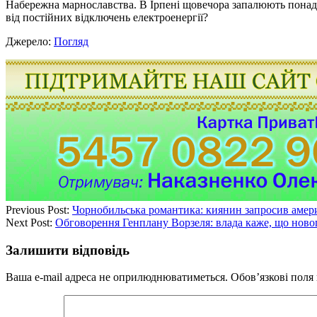
Набережна марнославства. В Ірпені щовечора запалюють понад со
від постійних відключень електроенергії?
Джерело:
Погляд
Previous Post:
Чорнобильська романтика: киянин запросив амер
Next Post:
Обговорення Генплану Ворзеля: влада каже, що нового
Залишити відповідь
Ваша e-mail адреса не оприлюднюватиметься.
Обов’язкові поля