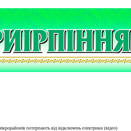
мікрорайонів потерпають від відключень електрики (відео)