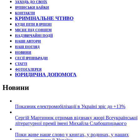
ЗАХОДЬ ДО СВОЇХ
ІРПІНСЬКИ БАЙКИ
КОНТАКТИ
КРИМІНАЛЬНЕ ЧТИВО
КУДИ ПІТИ В ІРПЕНІ
МІСЦЕ ПІД СОНЦЕМ
НАДЗВИЧАЙНІ ПОДЇЇ
НАШІ АВТОРИ
НАШ ПОГЛЯД
НОВИНИ
СЕСІЇ ІРПІНЬРАДИ
СТАТТІ
ФОТОГАЛЕРЕЯ
ЮРИДИЧНА ДОПОМОГА
Новини
Показник електромобілізації в Україні зріс до +13%
Сергій Мартинюк отримав відзнаку жюрі Всеукраїнської
літературної премії імені Михайла Слабошпицького
Поки живе наше слово у книгах, у родинах, у наших