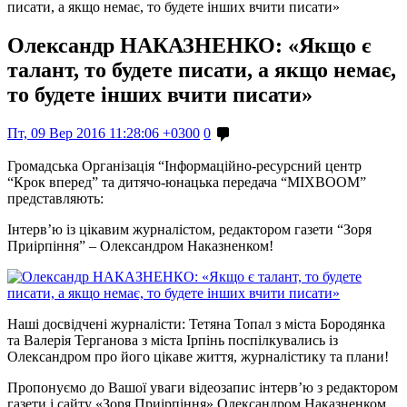
писати, а якщо немає, то будете інших вчити писати»
Олександр НАКАЗНЕНКО: «Якщо є
талант, то будете писати, а якщо немає,
то будете інших вчити писати»
Пт, 09 Вер 2016 11:28:06 +0300
0
Громадська Організація “Інформаційно-ресурсний центр
“Крок вперед” та дитячо-юнацька передача “MIXBOOM”
представляють:
Інтерв’ю із цікавим журналістом, редактором газети “Зоря
Приірпіння” – Олександром Наказненком!
Наші досвідчені журналісти: Тетяна Топал з міста Бородянка
та Валерія Терганова з міста Ірпінь поспілкувались із
Олександром про його цікаве життя, журналістику та плани!
Пропонуємо до Вашої уваги відеозапис інтерв’ю з редактором
газети і сайту «Зоря Приірпіння» Олександром Наказненком.