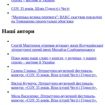
серцях – житиме й Україна
СОУ. 35 років. Шлях Гідності і Честі
“Маленька велика перемога”: ВАКС скасував покладені
на Тимошенко процесуальні обов’язки
Наші автори
Сергій Мартинюк отримав відзнаку жюрі Всеукраїнської
літературної премії імені Михайла Слабошпицького
Поки живе наше слово у книгах, у родинах, у наших
серцях – житиме й Україна
Галина Сливка: Літературно-музичний фестиваль-
конкурс «СОУ. 35 років. Віхи історії Честі і Гідності».
Віктор Кучерук: Літературно-музичний фестиваль-
конкурс «СОУ. 35 років. Віхи історії Честі і Гідності».
Мила Василенко: Літературно-музичний фестиваль-
конкурс «СОУ. 35 років. Віхи історії Честі і Гідності».