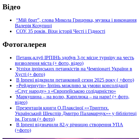
Відео
“Мій брат”, слова Микола Гриценка, музика і виконання
Валерія Козупиці
СОУ. 35 років. Віхи історії Честі і Гідності
Фотогалерея
Петанк-клуб ІРПІНЬ здобув 3-тє місце турніру на честь
визволення міста (+ фото, відео)
Успіхи ірпінських петанкістів на Чемпіонаті України в
Хусті (+ фото)
В Ірпені відкрили петанковий сезон 2025 року ( +фото)
«Рейдернути» Ірпінь можливо за умови консолідації
«Слуг народу» з «Європейською солідарністю»
Маркушина – на волю, Карплюка – на нари! (+ фото,
відео)
Презентація книги О.Плаксіної ««Триптих.
Український Шекспір Дмитро Паламарчук»» у бібліотеці
ім. Гоголя (+ фото)
В Ірпені відзначили 82-у річницю створення УПА
(+фото)