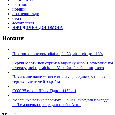
НАШІ АВТОРИ
НАШ ПОГЛЯД
НОВИНИ
СЕСІЇ ІРПІНЬРАДИ
СТАТТІ
ФОТОГАЛЕРЕЯ
ЮРИДИЧНА ДОПОМОГА
Новини
Показник електромобілізації в Україні зріс до +13%
Сергій Мартинюк отримав відзнаку жюрі Всеукраїнської
літературної премії імені Михайла Слабошпицького
Поки живе наше слово у книгах, у родинах, у наших
серцях – житиме й Україна
СОУ. 35 років. Шлях Гідності і Честі
“Маленька велика перемога”: ВАКС скасував покладені
на Тимошенко процесуальні обов’язки