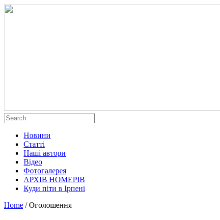
Новини
Статті
Наші автори
Відео
Фотогалерея
АРХІВ НОМЕРІВ
Куди піти в Ірпені
Home
/
Оголошення