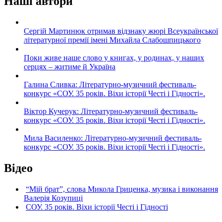
Наші автори
Сергій Мартинюк отримав відзнаку жюрі Всеукраїнської
літературної премії імені Михайла Слабошпицького
Поки живе наше слово у книгах, у родинах, у наших
серцях – житиме й Україна
Галина Сливка: Літературно-музичний фестиваль-
конкурс «СОУ. 35 років. Віхи історії Честі і Гідності».
Віктор Кучерук: Літературно-музичний фестиваль-
конкурс «СОУ. 35 років. Віхи історії Честі і Гідності».
Мила Василенко: Літературно-музичний фестиваль-
конкурс «СОУ. 35 років. Віхи історії Честі і Гідності».
Відео
“Мій брат”, слова Микола Гриценка, музика і виконання
Валерія Козупиці
СОУ. 35 років. Віхи історії Честі і Гідності