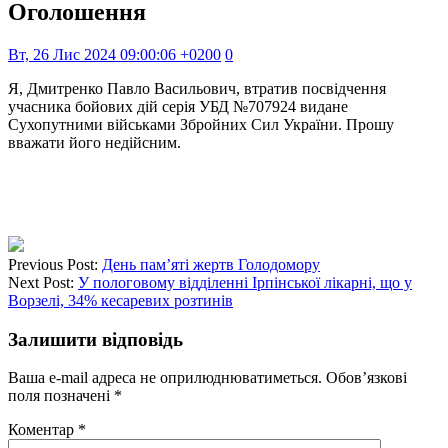
Оголошення
Вт, 26 Лис 2024 09:00:06 +0200
0
Я, Дмитренко Павло Васильович, втратив посвідчення
учасника бойових дій серія УБД №
707924
видане
Сухопутними військами Збройних Сил України. Прошу
вважати його недійсним.
Previous Post:
День пам’яті жертв Голодомору
Next Post:
У пологовому відділенні Ірпінської лікарні, що у
Ворзелі, 34% кесаревих розтинів
Залишити відповідь
Ваша e-mail адреса не оприлюднюватиметься.
Обов’язкові
поля позначені
*
Коментар
*