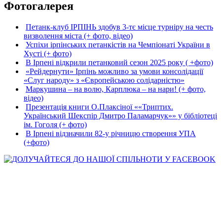
Фотогалерея
Петанк-клуб ІРПІНЬ здобув 3-тє місце турніру на честь
визволення міста (+ фото, відео)
Успіхи ірпінських петанкістів на Чемпіонаті України в
Хусті (+ фото)
В Ірпені відкрили петанковий сезон 2025 року ( +фото)
«Рейдернути» Ірпінь можливо за умови консолідації
«Слуг народу» з «Європейською солідарністю»
Маркушина – на волю, Карплюка – на нари! (+ фото,
відео)
Презентація книги О.Плаксіної ««Триптих.
Український Шекспір Дмитро Паламарчук»» у бібліотеці
ім. Гоголя (+ фото)
В Ірпені відзначили 82-у річницю створення УПА
(+фото)