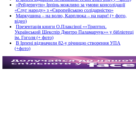
«Рейдернути» Ірпінь можливо за умови консолідації
«Слуг народу» з «Європейською солідарністю»
Маркушина – на волю, Карплюка – на нари! (+ фото,
відео)
Презентація книги О.Плаксіної ««Триптих.
Український Шекспір Дмитро Паламарчук»» у бібліотеці
ім. Гоголя (+ фото)
В Ірпені відзначили 82-у річницю створення УПА
(+фото)