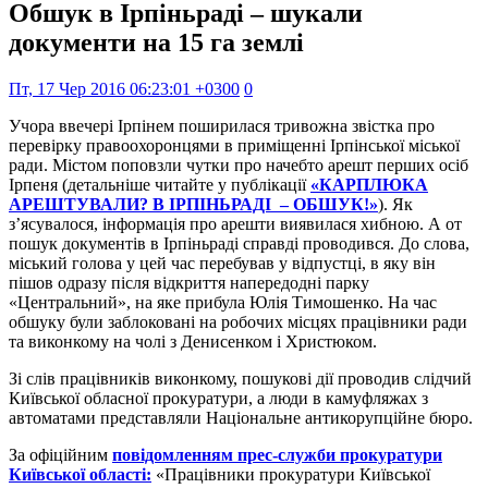
Обшук в Ірпіньраді – шукали
документи на 15 га землі
Пт, 17 Чер 2016 06:23:01 +0300
0
Учора ввечері Ірпінем поширилася тривожна звістка про
перевірку правоохоронцями в приміщенні Ірпінської міської
ради. Містом поповзли чутки про начебто арешт перших осіб
Ірпеня (детальніше читайте у публікації
«КАРПЛЮКА
АРЕШТУВАЛИ? В ІРПІНЬРАДІ – ОБШУК!»
). Як
з’ясувалося, інформація про арешти виявилася хибною. А от
пошук документів в Ірпіньраді справді проводився. До слова,
міський голова у цей час перебував у відпустці, в яку він
пішов одразу після відкриття напередодні парку
«Центральний», на яке прибула Юлія Тимошенко. На час
обшуку були заблоковані на робочих місцях працівники ради
та виконкому на чолі з Денисенком і Христюком.
Зі слів працівників виконкому, пошукові дії проводив слідчий
Київської обласної прокуратури, а люди в камуфляжах з
автоматами представляли Національне антикорупційне бюро.
За офіційним
повідомленням прес-служби прокуратури
Київської області:
«Працівники прокуратури Київської