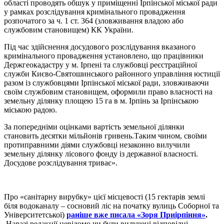
області проводять обшук у приміщенні Ірпінської міської ради
у рамках розслідування кримінального провадження
розпочатого за ч. 1 ст. 364 (зловживання владою або
службовим становищем) КК України.
Під час здійснення досудового розслідування вказаного
кримінального провадження установлено, що працівники
Держгеокадастру у м. Ірпені та службовці реєстраційної
служби Києво-Святошинського районного управління юстиції
разом із службовцями Ірпінської міської ради, зловживаючи
своїм службовим становищем, оформили право власності на
земельну ділянку площею 15 га в м. Ірпінь за Ірпінською
міською радою.
За попередніми оцінками вартість земельної ділянки
становить десятки мільйонів гривень.Таким чином, своїми
протиправними діями службовці незаконно вилучили
земельну ділянку лісового фонду із державної власності.
Досудове розслідування триває».
Про «санітарну вирубку» цієї місцевості (15 гектарів землі
біля водоканалу – сосновий ліс на початку вулиць Соборної та
Університетської)
раніше вже писала «Зоря Приірпіння»
.
Наразі редакції невідомо чи були вилучені відповідні