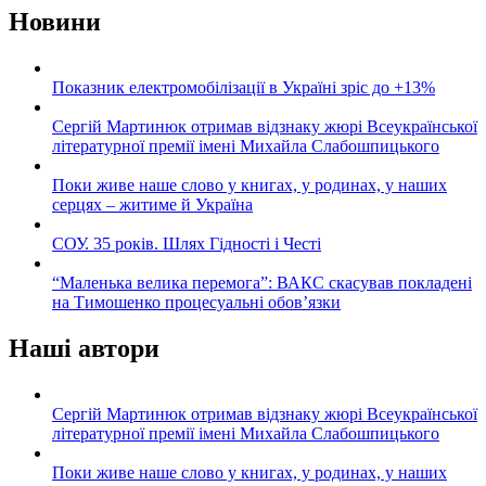
Новини
Показник електромобілізації в Україні зріс до +13%
Сергій Мартинюк отримав відзнаку жюрі Всеукраїнської
літературної премії імені Михайла Слабошпицького
Поки живе наше слово у книгах, у родинах, у наших
серцях – житиме й Україна
СОУ. 35 років. Шлях Гідності і Честі
“Маленька велика перемога”: ВАКС скасував покладені
на Тимошенко процесуальні обов’язки
Наші автори
Сергій Мартинюк отримав відзнаку жюрі Всеукраїнської
літературної премії імені Михайла Слабошпицького
Поки живе наше слово у книгах, у родинах, у наших