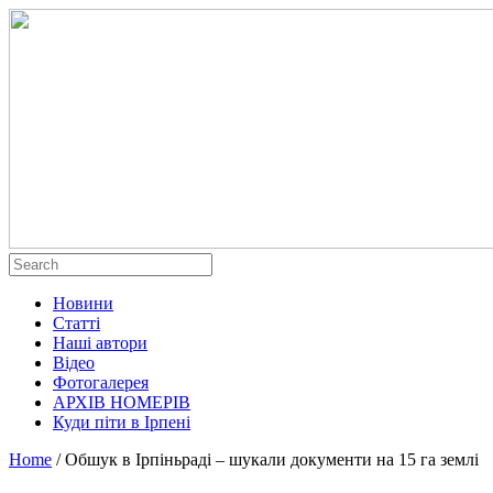
Новини
Статті
Наші автори
Відео
Фотогалерея
АРХІВ НОМЕРІВ
Куди піти в Ірпені
Home
/
Обшук в Ірпіньраді – шукали документи на 15 га землі