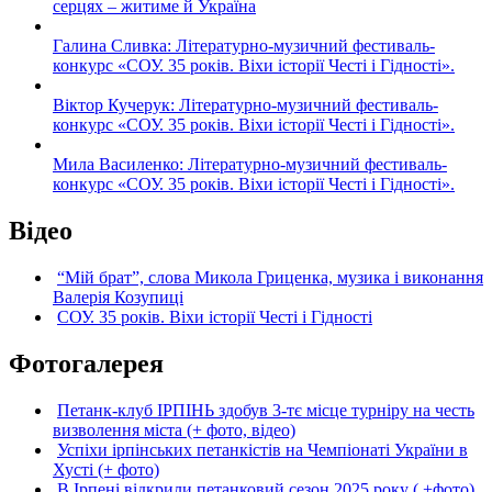
серцях – житиме й Україна
Галина Сливка: Літературно-музичний фестиваль-
конкурс «СОУ. 35 років. Віхи історії Честі і Гідності».
Віктор Кучерук: Літературно-музичний фестиваль-
конкурс «СОУ. 35 років. Віхи історії Честі і Гідності».
Мила Василенко: Літературно-музичний фестиваль-
конкурс «СОУ. 35 років. Віхи історії Честі і Гідності».
Відео
“Мій брат”, слова Микола Гриценка, музика і виконання
Валерія Козупиці
СОУ. 35 років. Віхи історії Честі і Гідності
Фотогалерея
Петанк-клуб ІРПІНЬ здобув 3-тє місце турніру на честь
визволення міста (+ фото, відео)
Успіхи ірпінських петанкістів на Чемпіонаті України в
Хусті (+ фото)
В Ірпені відкрили петанковий сезон 2025 року ( +фото)