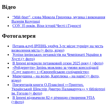
Відео
“Мій брат”, слова Микола Гриценка, музика і виконання
Валерія Козупиці
СОУ. 35 років. Віхи історії Честі і Гідності
Фотогалерея
Петанк-клуб ІРПІНЬ здобув 3-тє місце турніру на честь
визволення міста (+ фото, відео)
Успіхи ірпінських петанкістів на Чемпіонаті України в
Хусті (+ фото)
В Ірпені відкрили петанковий сезон 2025 року ( +фото)
«Рейдернути» Ірпінь можливо за умови консолідації
«Слуг народу» з «Європейською солідарністю»
Маркушина – на волю, Карплюка – на нари! (+ фото,
відео)
Презентація книги О.Плаксіної ««Триптих.
Український Шекспір Дмитро Паламарчук»» у бібліотеці
ім. Гоголя (+ фото)
В Ірпені відзначили 82-у річницю створення УПА
(+фото)