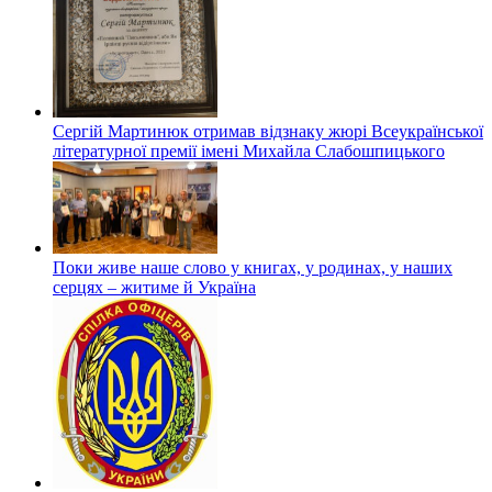
Сергій Мартинюк отримав відзнаку жюрі Всеукраїнської
літературної премії імені Михайла Слабошпицького
Поки живе наше слово у книгах, у родинах, у наших
серцях – житиме й Україна