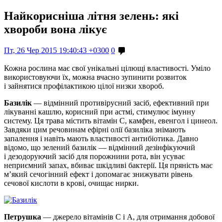
Найкорисніша літня зелень: які
хвороби вона лікує
Пт, 26 Чер 2015 19:40:43 +0300
0
Кожна рослина має свої унікальні цілющі властивості. Уміло
використовуючи їх, можна вчасно зупинити розвиток
і зайнятися профілактикою цілої низки хвороб.
Базилік
— відмінний противірусний засіб, ефективний при
лікуванні кашлю, корисний при астмі, стимулює імунну
систему. Ця трава містить вітамін С, камфен, евенгол і цинеол.
Завдяки цим речовинам ефірні олії базиліка знімають
запалення і навіть мають властивості антибіотика. Давно
відомо, що зелений базилік — відмінний дезінфікуючий
і дезодоруючий засіб для порожнини рота, він усуває
неприємний запах, вбиває шкідливі бактерії. Ця пряність має
м’який сечогінний ефект і допомагає знижувати рівень
сечової кислоти в крові, очищає нирки.
Петрушка
— джерело вітамінів С і А, для отримання добової