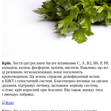
Кріп.
Листя цієї рослини багате вітамінами С, А, В2, В6, Р, РР,
кальцієм, калієм, фосфором, залізом, магнієм. Важливо, що всі
ці речовини легкозасвоювані, вони посилюють
кровотворення. Ця зелень справляє дезінфікуючий вплив
в ШКТ і сечостатевій системі. Благотворно впливає на органи
дихання, підтримує печінку, заспокоює нервову систему,
а отже, кріп корисний при безсонні. Він також знижує тиск
і зменшує набряки.