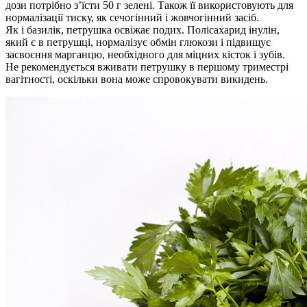
дози потрібно з’їсти 50 г зелені. Також її використовують для
нормалізації тиску, як сечогінний і жовчогінний засіб.
Як і базилік, петрушка освіжає подих. Полісахарид інулін,
який є в петрушці, нормалізує обмін глюкози і підвищує
засвоєння марганцю, необхідного для міцних кісток і зубів.
Не рекомендується вживати петрушку в першому триместрі
вагітності, оскільки вона може спровокувати викидень.