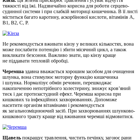
Кінза.
Ця зелень прискорює травлення і усуває відчуття
тяжкості від їжі. Надзвичайно корисна для роботи серцево-
судинної системи і при слабкій моториці кишечника. В її листі
міститься багато каротину, аскорбінової кислоти, вітамінів А,
В1, В2, С, Р.
Не рекомендується вживати кінзу у великих кількостях, вона
може послабити потенцію і збити місячний цикл, а також
викликати безсоння. Важливо знати, що кінзу краще
не піддавати тепловій обробці.
Черемша
здавна вважається хорошим засобом для очищення
шлунка, вона стимулює моторну функцію кишечника
і шлунка. Нормалізує обмін речовин, перешкоджає
накопиченню непотрібного холестерину, знижує кров’яний
тиск і дає протизастудний ефект. Черемша корисна при
кишкових та інфекційних захворюваннях. Допоможе
наситити організм вітамінами і рекомендується
як загальнозміцнюючий засіб. При захворюваннях шлунково-
кишкового тракту краще від вживання черемші відмовитися.
Щавель
покращує травлення, чистить печінку, загоює рани