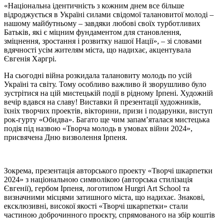
«Національна ідентичність з кожним днем все більше
відроджується в Україні силами свідомої талановитої молоді –
нашому майбутньому – завдяки любові своїх турботливих
Батьків, які є міцним фундаментом для становлення,
зміцнення, зростання і розвитку нашої Нації», – зі словами
вдячності усім жителям міста, що надихає, акцентувала
Євгенія Харгрі.
На сьогодні війна розкидала талановиту молодь по усій
Україні та світу. Тому особливо важливо й зворушливо було
зустрітися на цій мистецькій події в рідному Ірпені. Художній
вечір вдався на славу! Виставки й презентації художників,
їхніх творчих проектів, вікторини, призи і подарунки, виступ
рок-гурту «Обидва». Багато ще чим запам’яталася мистецька
подія під назвою «Творча молодь в умовах війни 2024»,
присвячена Дню визволення Ірпеня.
Зокрема, презентація авторського проекту «Творчі шкарпетки
2024» з національною символікою (авторська стилізація
Євгенії), гербом Ірпеня, логотипом Hurgri Art School та
визначними місцями затишного міста, що надихає. Знакові,
ексклюзивні, високої якості «Творчі шкарпетки» стали
частиною доброчинного проєкту, спрямованого на збір коштів