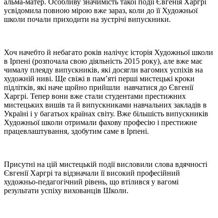
альма-матер. Особливу значимість такої події Євгенія Харгрі
усвідомила повною мірою вже зараз, коли до її Художньої
школи почали приходити на зустрічі випускники.
Хоч начебто й небагато років налічує історія Художньої школи
в Ірпені (розпочала свою діяльність 2015 року), але вже має
чималу плеяду випускників, які досягли вагомих успіхів на
художній ниві. Ще свіжі в пам’яті перші мистецькі кроки
підлітків, які наче щойно прийшли навчатися до Євгенії
Харгрі. Тепер вони вже стали студентами престижних
мистецьких вишів та й випускниками навчальних закладів в
Україні і у багатьох країнах світу. Вже більшість випускників
Художньої школи отримали фахову професію і престижне
працевлаштування, здобутим саме в Ірпені.
Присутні на цій мистецькій події висловили слова вдячності
Євгенії Харгрі та відзначали її високий професійний
художньо-педагогічний рівень, що втілився у вагомі
результати успіху вихованців Школи.