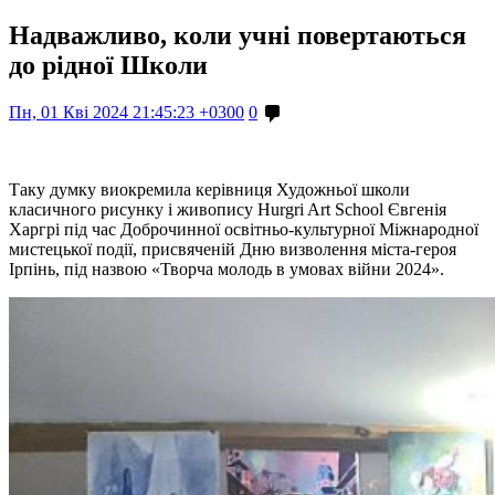
Надважливо, коли учні повертаються
до рідної Школи
Пн, 01 Кві 2024 21:45:23 +0300
0
Таку думку виокремила керівниця Художньої школи
класичного рисунку і живопису Hurgri Art School Євгенія
Харгрі під час Доброчинної освітньо-культурної Міжнародної
мистецької події, присвяченій Дню визволення міста-героя
Ірпінь, під назвою «Творча молодь в умовах війни 2024».