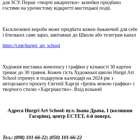
для ЗСУ. Перші «творчі шкарпетки» залюбки придбано
гостями на урочистому відкритті мистецької події.
Ексклюзивні вироби може придбати кожен бажаючий для себе
і близьких саме зараз, завітавши до Школи або телеграм канал
https://t.me/hurgri_art_school
Художня виставка живопису і графіки у кількості 30 картин
триває до 30 травня. Кожен гість Художньої школи Hurgri Art
School отримує в подарунок календарі на 2024 рік з
авторського проєкту Євгенії Харгрі «Ірпінь мовою графіки» і
творчого стилю «Харгріанство». Вхід вільний
Адреса Hurgri Art School: вул. Івана Драча, 1 (колишня
Гагаріна), центр ЕСТЕТ, 4-й поверх.
Тел.: (098) 101-66-22; (050) 101-66-22