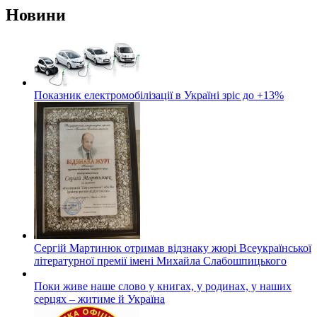
Новини
Показник електромобілізації в Україні зріс до +13%
Сергій Мартинюк отримав відзнаку жюрі Всеукраїнської
літературної премії імені Михайла Слабошпицького
Поки живе наше слово у книгах, у родинах, у наших
серцях – житиме й Україна