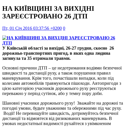
НА КИЇВЩИНІ ЗА ВИХІДНІ
ЗАРЕЄСТРОВАНО 26 ДТП
Пт, 01 Січ 2016 03:37:56 +0200
0
У Київській області за вихідні, 26-27 грудня, скоєно 26
дорожньо-транспортних пригод, в яких одна людина
загинула та 35 отримали травми.
Основні причини ДТП – це недотримання водіями безпечної
швидкості та дистанції руху, а також порушення правил
маневрування. Крім того, почастішали випадки, коли під
колесами автомобілів травмуються пішоходи. Автопригоди з
цією категорією учасників дорожнього руху реєструються
переважно у період сутінок, або у темну пору доби.
Шановні учасники дорожнього руху! Зважайте на дорожні та
погодні умови, будьте уважними та обережними під час руху.
Водії! Не перевищуйте швидкість, дотримуйтесь безпечної
дистанції та відмовтеся від ризикованих маневрувань. В
умовах недостатньої видимості рухайтеся з увімкненим