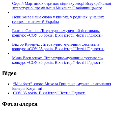
Сергій Мартинюк отримав відзнаку жюрі Всеукраїнської
літературної премії імені Михайла Слабошпицького
Поки живе наше слово у книгах, у родинах, у наших
серцях – житиме й Україна
Галина Сливка: Літературно-музичний фестиваль-
конкурс «СОУ. 35 років. Віхи історії Честі і Гідності».
Віктор Кучерук: Літературно-музичний фестиваль-
конкурс «СОУ. 35 років. Віхи історії Честі і Гідності».
Мила Василенко: Літературно-музичний фестиваль-
конкурс «СОУ. 35 років. Віхи історії Честі і Гідності».
Відео
“Мій брат”, слова Микола Гриценка, музика і виконання
Валерія Козупиці
СОУ. 35 років. Віхи історії Честі і Гідності
Фотогалерея