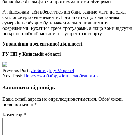
ближнім світлом фар чи протитуманними ліхтарями.
А пішоходам, аби вберегтись від біди, радимо мати на одязі
світлоповертаючі елементи. Пам’ятайте, що з настанням
сумерків необхідно бути максимально пильними та
обережними. Рухатися треба тротуарами, а якщо вони відсутні
по краю проїзної частини, назустріч транспорту.
Управління превентивної діяльності
ГУ НП у Київській області
Previous Post:
Любий Діду Морозе!
Next Post:
Переможи байдужість і здобудь мир
Залишити відповідь
Ваша e-mail адреса не оприлюднюватиметься.
Обов’язкові
поля позначені
*
Коментар
*