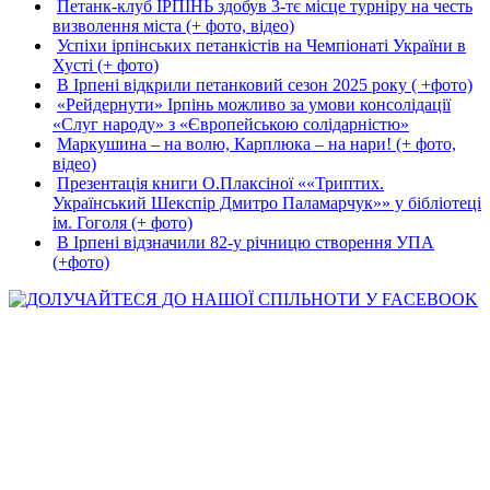
Петанк-клуб ІРПІНЬ здобув 3-тє місце турніру на честь
визволення міста (+ фото, відео)
Успіхи ірпінських петанкістів на Чемпіонаті України в
Хусті (+ фото)
В Ірпені відкрили петанковий сезон 2025 року ( +фото)
«Рейдернути» Ірпінь можливо за умови консолідації
«Слуг народу» з «Європейською солідарністю»
Маркушина – на волю, Карплюка – на нари! (+ фото,
відео)
Презентація книги О.Плаксіної ««Триптих.
Український Шекспір Дмитро Паламарчук»» у бібліотеці
ім. Гоголя (+ фото)
В Ірпені відзначили 82-у річницю створення УПА
(+фото)