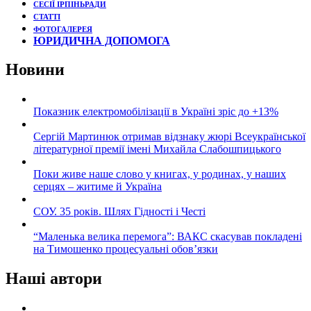
СЕСІЇ ІРПІНЬРАДИ
СТАТТІ
ФОТОГАЛЕРЕЯ
ЮРИДИЧНА ДОПОМОГА
Новини
Показник електромобілізації в Україні зріс до +13%
Сергій Мартинюк отримав відзнаку жюрі Всеукраїнської
літературної премії імені Михайла Слабошпицького
Поки живе наше слово у книгах, у родинах, у наших
серцях – житиме й Україна
СОУ. 35 років. Шлях Гідності і Честі
“Маленька велика перемога”: ВАКС скасував покладені
на Тимошенко процесуальні обов’язки
Наші автори