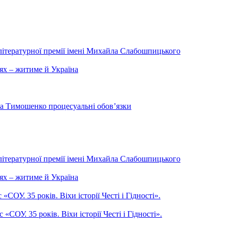
літературної премії імені Михайла Слабошпицького
ях – житиме й Україна
на Тимошенко процесуальні обов’язки
літературної премії імені Михайла Слабошпицького
ях – житиме й Україна
ОУ. 35 років. Віхи історії Честі і Гідності».
СОУ. 35 років. Віхи історії Честі і Гідності».