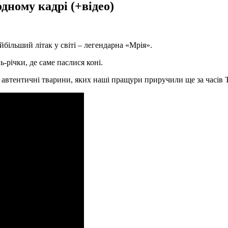
одному кадрі (+відео)
йбільший літак у світі – легендарна «Мрія».
-річки, де саме паслися коні.
автентичні тварини, яких наші пращури приручили ще за часів Т