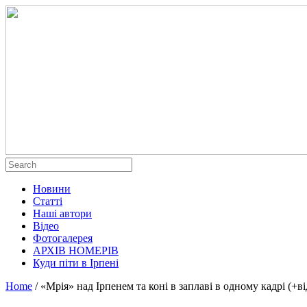
Новини
Статті
Наші автори
Відео
Фотогалерея
АРХІВ НОМЕРІВ
Куди піти в Ірпені
Home
/
«Мрія» над Ірпенем та коні в заплаві в одному кадрі (+ві