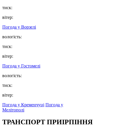
тиск:
вітер:
Погода у
Ворзелі
вологість:
тиск:
вітер:
Погода у
Гостомелі
вологість:
тиск:
вітер:
Погода у Кременчуці
Погода у
Мелітополі
ТРАНСПОРТ ПРИІРПІННЯ