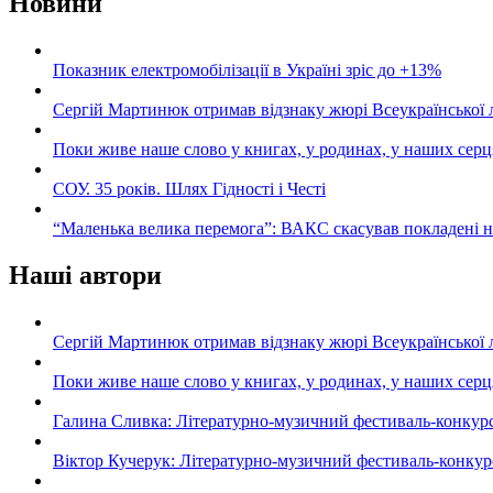
Новини
Показник електромобілізації в Україні зріс до +13%
Сергій Мартинюк отримав відзнаку жюрі Всеукраїнської 
Поки живе наше слово у книгах, у родинах, у наших серц
СОУ. 35 років. Шлях Гідності і Честі
“Маленька велика перемога”: ВАКС скасував покладені 
Наші автори
Сергій Мартинюк отримав відзнаку жюрі Всеукраїнської 
Поки живе наше слово у книгах, у родинах, у наших серц
Галина Сливка: Літературно-музичний фестиваль-конкурс «С
Віктор Кучерук: Літературно-музичний фестиваль-конкурс «