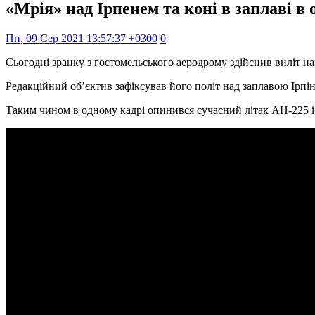
«Мрія» над Ірпенем та коні в заплаві в 
Пн, 09 Сер 2021 13:57:37 +0300
0
Сьогодні зранку з гостомельського аеродрому здійснив виліт на
Редакційний об’єктив зафіксував його політ над заплавою Ірпінь
Таким чином в одному кадрі опинився сучасний літак АН-225 і 