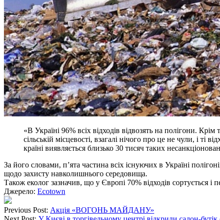
«В Україні 96% всіх відходів відвозять на полігони. Крім
сільській місцевості, взагалі нічого про це не чули, і ті
країні виявляється близько 30 тисяч таких несанкціонован
За його словами, п’ята частина всіх існуючих в Україні полігон
щодо захисту навколишнього середовища.
Також еколог зазначив, що у Європі 70% відходів сортується і п
Джерело:
Ecotown
Previous Post:
Акція «ВОГОНЬ МАЙДАНУ»
Next Post:
У Києві в торгівельному центрі відкрили салон-бутік