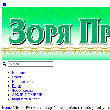
Новини
Статті
Наші автори
Відео
Фотогалерея
АРХІВ НОМЕРІВ
Куди піти в Ірпені
Home
/
Лише 4% сміття в Україні переробляється або утилізуєт