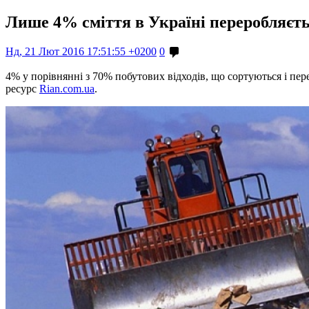
Лише 4% сміття в Україні переробляєть
Нд, 21 Лют 2016 17:51:55 +0200
0
4% у порівнянні з 70% побутових відходів, що сортуються і пе
ресурс
Rian.com.ua
.