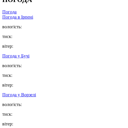
Погода
Погода в
Ірпені
вологість:
тиск:
вітер:
Погода у
Бучі
вологість:
тиск:
вітер:
Погода у
Ворзелі
вологість:
тиск:
вітер: