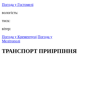
Погода у
Гостомелі
вологість:
тиск:
вітер:
Погода у Кременчуці
Погода у
Мелітополі
ТРАНСПОРТ ПРИІРПІННЯ