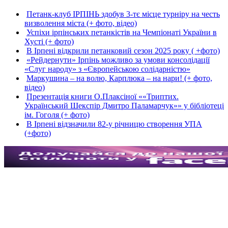
Петанк-клуб ІРПІНЬ здобув 3-тє місце турніру на честь
визволення міста (+ фото, відео)
Успіхи ірпінських петанкістів на Чемпіонаті України в
Хусті (+ фото)
В Ірпені відкрили петанковий сезон 2025 року ( +фото)
«Рейдернути» Ірпінь можливо за умови консолідації
«Слуг народу» з «Європейською солідарністю»
Маркушина – на волю, Карплюка – на нари! (+ фото,
відео)
Презентація книги О.Плаксіної ««Триптих.
Український Шекспір Дмитро Паламарчук»» у бібліотеці
ім. Гоголя (+ фото)
В Ірпені відзначили 82-у річницю створення УПА
(+фото)