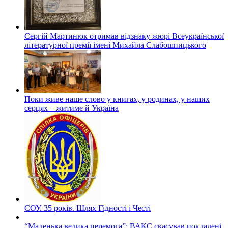
Сергій Мартинюк отримав відзнаку жюрі Всеукраїнської
літературної премії імені Михайла Слабошпицького
Поки живе наше слово у книгах, у родинах, у наших
серцях – житиме й Україна
СОУ. 35 років. Шлях Гідності і Честі
“Маленька велика перемога”: ВАКС скасував покладені