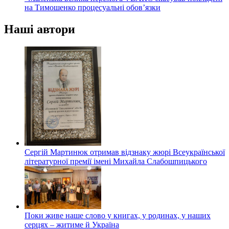
на Тимошенко процесуальні обов’язки
Наші автори
Сергій Мартинюк отримав відзнаку жюрі Всеукраїнської
літературної премії імені Михайла Слабошпицького
Поки живе наше слово у книгах, у родинах, у наших
серцях – житиме й Україна