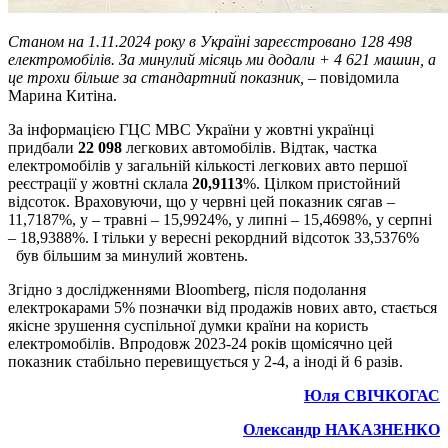
Станом на 1.11.2024 року в Україні зареєстровано 128 498
електромобілів. За минулий місяць ми додали + 4 621 машин, а
це трохи більше за стандартний показник, –
повідомила
Марина Китіна.
За інформацією ГЦС МВС України у жовтні українці
придбали
22 098
легкових автомобілів. Відтак, частка
електромобілів у загальній кількості легкових авто першої
реєстрації у жовтні склала
20,9113
%. Цілком пристойний
відсоток. Враховуючи, що у червні цей показник сягав –
11,7187%, у – травні – 15,9924%, у липні – 15,4698%, у серпні
– 18,9388%. І тільки у вересні рекордний відсоток 33,5376%
був більшим за минулий жовтень.
Згідно з дослідженнями Bloomberg, після подолання
електрокарами 5% позначки від продажів нових авто, стається
якісне зрушення суспільної думки країни на користь
електромобілів. Впродовж 2023-24 років щомісячно цей
показник стабільно перевищується у 2-4, а іноді й 6 разів.
Юля СВІЧКОГАС
Олександр НАКАЗНЕНКО