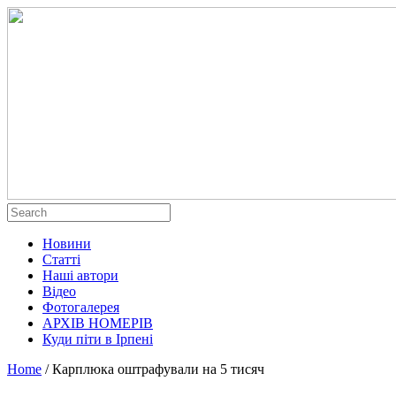
Новини
Статті
Наші автори
Відео
Фотогалерея
АРХІВ НОМЕРІВ
Куди піти в Ірпені
Home
/
Карплюка оштрафували на 5 тисяч