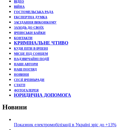
ВІДЕО
ВІЙНА
ГОСТОМЕЛЬСЬКА РАДА
ЕКСПЕРТНА ДУМКА
ЗАСІДАННЯ ВИКОНКОМУ
ЗАХОДЬ ДО СВОЇХ
ІРПІНСЬКИ БАЙКИ
КОНТАКТИ
КРИМІНАЛЬНЕ ЧТИВО
КУДИ ПІТИ В ІРПЕНІ
МІСЦЕ ПІД СОНЦЕМ
НАДЗВИЧАЙНІ ПОДЇЇ
НАШІ АВТОРИ
НАШ ПОГЛЯД
НОВИНИ
СЕСІЇ ІРПІНЬРАДИ
СТАТТІ
ФОТОГАЛЕРЕЯ
ЮРИДИЧНА ДОПОМОГА
Новини
Показник електромобілізації в Україні зріс до +13%