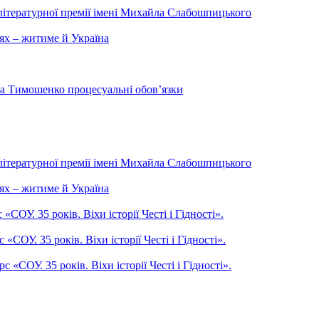
літературної премії імені Михайла Слабошпицького
ях – житиме й Україна
на Тимошенко процесуальні обов’язки
літературної премії імені Михайла Слабошпицького
ях – житиме й Україна
ОУ. 35 років. Віхи історії Честі і Гідності».
СОУ. 35 років. Віхи історії Честі і Гідності».
СОУ. 35 років. Віхи історії Честі і Гідності».