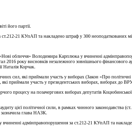
іті його партії.
ст.212-21 КУпАП та накладено штраф у 300 неоподаткованих мі
 «Нові обличчя» Володимира Карплюка у вчиненні адмінправопоруш
ртал 2016 року висновків незалежного зовнішнього фінансового а
ї Наталія Корчак.
чних сил, які приймали участь у виборах (Закон «Про політичні 
 які приймали участь у президентських виборах, виборах до ВРУ,
рчого процесу на позачергових виборах депутатів Коцюбинської с
иту цієї політичної сили, в рамках чинного законодавства (ст.17
 зазначила глава НАЗК.
вчиненні адмінправопорушення за ст.212-21 КУпАП та накладен