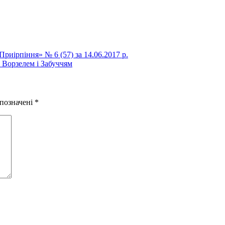
Приірпіння» № 6 (57) за 14.06.2017 р.
 Ворзелем і Забуччям
 позначені
*