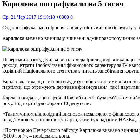
Карплюка оштрафували на 5 тисяч
Ср, 21 Чер 2017 19:10:18 +0300
0
Суд оштрафував мера Ірпеня за відсутність висновків аудиту у зв
Карплюка визнано винним у вчиненні адмінправопорушення за 
Печерський райсуд Києва визнав мера Ірпеня, керівника партії
доходи, втрати і зобов’язання фінансового характеру за IV ква
керівний Національного агентства з питань запобігання корупці
Вона зазначила, що висновки аудиту є обов’язковими для політи
партіями, що отримують державне фінансування, так і партіями,
Корчак нагадала, що партія «Нові обличчя» була суб’єктом вибо
року. Від партії було обрано 10 депутатів.
«Таким чином відповідний висновок незалежного фінансового ауд
невід’ємною частиною звіту партії, який був наданий НАЗК», –
«Постановою Печерського райсуду Карплюка визнано винним у 
(5100 грн)», – повідомила вона.