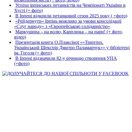
Успіхи ірпінських петанкістів на Чемпіонаті України в
Хусті (+ фото)
В Ірпені відкрили петанковий сезон 2025 року ( +фото)
«Рейдернути» Ірпінь можливо за умови консолідації
«Слуг народу» з «Європейською солідарністю»
Маркушина – на волю, Карплюка – на нари! (+ фото,
відео)
Презентація книги О.Плаксіної ««Триптих.
Український Шекспір Дмитро Паламарчук»» у бібліотеці
ім. Гоголя (+ фото)
В Ірпені відзначили 82-у річницю створення УПА
(+фото)