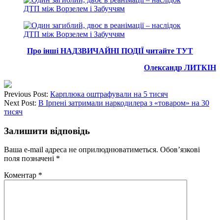
Про інші НАДЗВИЧАЙНІ ПОДІЇ читайте ТУТ
Олександр ЛИТКІН
Previous Post:
Карплюка оштрафували на 5 тисяч
Next Post:
В Ірпені затримали наркодилера з «товаром» на 30
тисяч
Залишити відповідь
Ваша e-mail адреса не оприлюднюватиметься.
Обов’язкові
поля позначені
*
Коментар
*