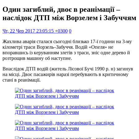
Один загиблий, двоє в реанімації –
наслідок ДТП між Ворзелем і Забуччям
Чт, 22 Чер 2017 23:05:15 +0300
0
Жахлива аварія сталася сьогодні близько 17-ї години на 3-му
кілометрі траси Ворзель–Забуччя. Водій «Опеля» не
впоравшись із керуванням злетів з траси, зніс одне дерево й
розтрощив машину об наступне.
Внаслідок ДТП водій (житель Лісової Бучі 1990 р. н) загинув
на місці. Двоє пасажирів наразі перебувають в критичному
стані в реанімації.