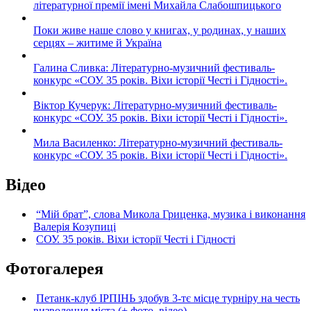
літературної премії імені Михайла Слабошпицького
Поки живе наше слово у книгах, у родинах, у наших
серцях – житиме й Україна
Галина Сливка: Літературно-музичний фестиваль-
конкурс «СОУ. 35 років. Віхи історії Честі і Гідності».
Віктор Кучерук: Літературно-музичний фестиваль-
конкурс «СОУ. 35 років. Віхи історії Честі і Гідності».
Мила Василенко: Літературно-музичний фестиваль-
конкурс «СОУ. 35 років. Віхи історії Честі і Гідності».
Відео
“Мій брат”, слова Микола Гриценка, музика і виконання
Валерія Козупиці
СОУ. 35 років. Віхи історії Честі і Гідності
Фотогалерея
Петанк-клуб ІРПІНЬ здобув 3-тє місце турніру на честь
визволення міста (+ фото, відео)