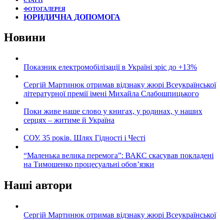
СТАТТІ
ФОТОГАЛЕРЕЯ
ЮРИДИЧНА ДОПОМОГА
Новини
Показник електромобілізації в Україні зріс до +13%
Сергій Мартинюк отримав відзнаку жюрі Всеукраїнської
літературної премії імені Михайла Слабошпицького
Поки живе наше слово у книгах, у родинах, у наших
серцях – житиме й Україна
СОУ. 35 років. Шлях Гідності і Честі
“Маленька велика перемога”: ВАКС скасував покладені
на Тимошенко процесуальні обов’язки
Наші автори
Сергій Мартинюк отримав відзнаку жюрі Всеукраїнської