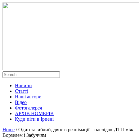
Новини
Статті
Наші автори
Відео
Фотогалерея
АРХІВ НОМЕРІВ
Куди піти в Ірпені
Home
/
Один загиблий, двоє в реанімації – наслідок ДТП між
Ворзелем і Забуччям