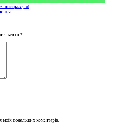
 Є постраждалі
знення
 позначені
*
для моїх подальших коментарів.