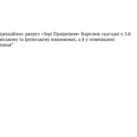
іденційних джерел «Зорі Приірпіння» Карплюк сьогодні о 3-й
чанському та Ірпінському виконкомах, а й у помешканні
піння”