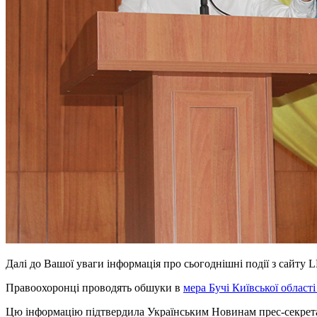
Далі до Вашої уваги інформація про сьогоднішні події з сайту L
Правоохоронці проводять обшуки в
мера Бучі Київської област
Цю інформацію підтвердила Українським Новинам прес-секрета