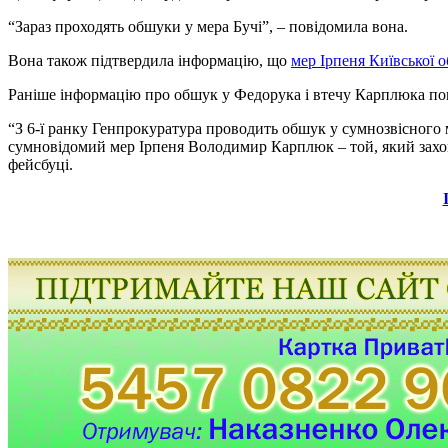
“Зараз проходять обшуки у мера Бучі”, – повідомила вона.
Вона також підтвердила інформацію, що
мер Ірпеня Київської
Раніше інформацію про обшук у Федорука і втечу Карплюка п
“З 6-ї ранку Генпрокуратура проводить обшук у сумнозвісного м
сумновідомий мер Ірпеня Володимир Карплюк – той, який захопл
фейсбуці.