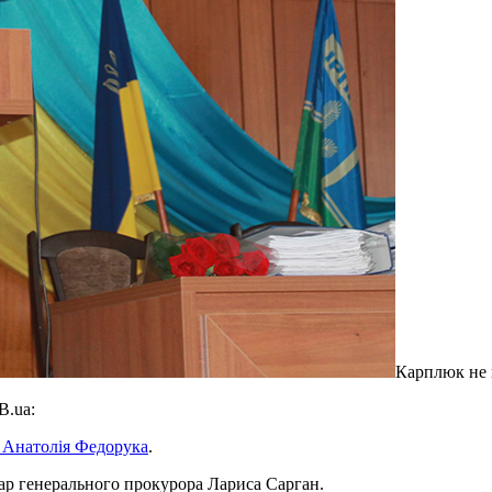
Карплюк не в
B.ua:
і Анатолія Федорука
.
р генерального прокурора Лариса Сарган.