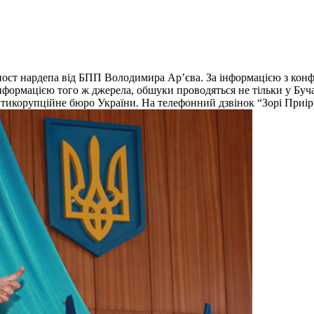
ост нардепа від БПП Володимира Ар’єва. За інформацією з конф
а інформацією того ж джерела, обшуки проводяться не тільки у Бу
тикорупційне бюро України. На телефонний дзвінок “Зорі Приір