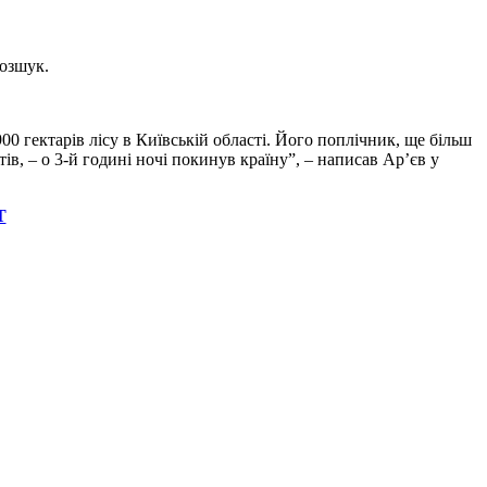
розшук.
0 гектарів лісу в Київській області. Його поплічник, ще більш
, – о 3-й годині ночі покинув країну”, – написав Ар’єв у
Т