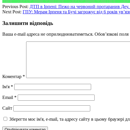
Previous Post:
ДТП в Ірпені: Пежо на червоний протаранив Деу.
Next Post:
ГПУ: Мерам Ірпеня та Бучі загрожує від 6 років ув’я
Залишити відповідь
Ваша e-mail адреса не оприлюднюватиметься.
Обов’язкові поля
Коментар
*
Ім'я
*
Email
*
Сайт
Зберегти моє ім'я, e-mail, та адресу сайту в цьому браузері 