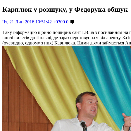
Карплюк у розшуку, у Федорука обшук
Чт, 21 Лип 2016 10:51:42 +0300
0
Таку інформацію щойно поширив сайт LB.ua з посиланням на п
вночі вилетів до Польщі, де зараз переховується від арешту. З
(очевидно, одному з них) Карплюка. Цими діями займається Ан