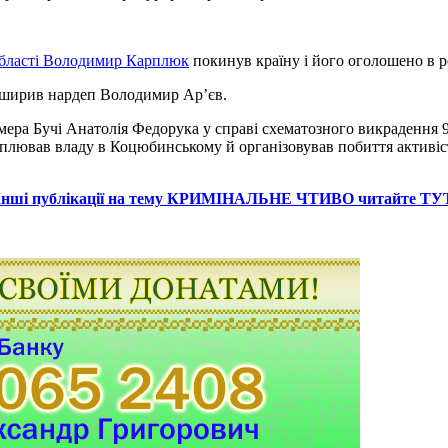
 області Володимир Карплюк
покинув країну і його оголошено в 
оширив нардеп Володимир Ар’єв.
ера Бучі Анатолія Федорука у справі схематозного викрадення 90
ював владу в Коцюбинському й організовував побиття активістів
Інші публікації на тему КРИМІНАЛЬНЕ ЧТИВО читайте ТУ