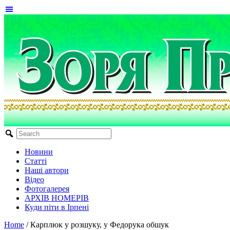
Новини
Статті
Наші автори
Відео
Фотогалерея
АРХІВ НОМЕРІВ
Куди піти в Ірпені
Home
/
Карплюк у розшуку, у Федорука обшук