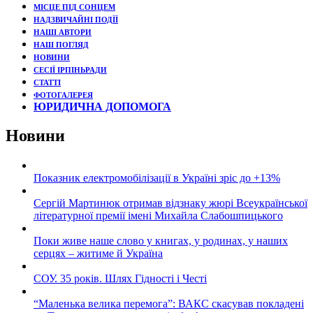
МІСЦЕ ПІД СОНЦЕМ
НАДЗВИЧАЙНІ ПОДЇЇ
НАШІ АВТОРИ
НАШ ПОГЛЯД
НОВИНИ
СЕСІЇ ІРПІНЬРАДИ
СТАТТІ
ФОТОГАЛЕРЕЯ
ЮРИДИЧНА ДОПОМОГА
Новини
Показник електромобілізації в Україні зріс до +13%
Сергій Мартинюк отримав відзнаку жюрі Всеукраїнської
літературної премії імені Михайла Слабошпицького
Поки живе наше слово у книгах, у родинах, у наших
серцях – житиме й Україна
СОУ. 35 років. Шлях Гідності і Честі
“Маленька велика перемога”: ВАКС скасував покладені