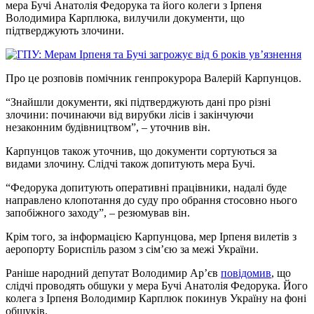
мера Бучі Анатолія Федорука та його колеги з Ірпеня
Володимира Карплюка, вилучили документи, що
підтверджують злочини.
Про це розповів помічник генпрокурора Валерій Карпунцов.
“Знайшли документи, які підтверджують дані про різні
злочини: починаючи від вирубки лісів і закінчуючи
незаконним будівництвом”, – уточнив він.
Карпунцов також уточнив, що документи сортуються за
видами злочину. Слідчі також допитують мера Бучі.
“Федорука допитують оперативні працівники, надалі буде
направлено клопотання до суду про обрання стосовно нього
запобіжного заходу”, – резюмував він.
Крім того, за інформацією Карпунцова, мер Ірпеня вилетів з
аеропорту Бориспіль разом з сім’єю за межі України.
Раніше народний депутат Володимир Ар’єв
повідомив
, що
слідчі проводять обшуки у мера Бучі Анатолія Федорука. Його
колега з Ірпеня Володимир Карплюк покинув Україну на фоні
обшуків.