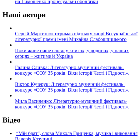
на Тимошенко процесуальні обов’язки
Наші автори
Сергій Мартинюк отримав відзнаку жюрі Всеукраїнської
літературної премії імені Михайла Слабошпицького
Поки живе наше слово у книгах, у родинах, у наших
серцях – житиме й Україна
Галина Сливка: Літературно-музичний фестиваль-
конкурс «СОУ. 35 років. Віхи історії Честі і Гідності».
Віктор Кучерук: Літературно-музичний фестиваль-
конкурс «СОУ. 35 років. Віхи історії Честі і Гідності».
Мила Василенко: Літературно-музичний фестиваль-
конкурс «СОУ. 35 років. Віхи історії Честі і Гідності».
Відео
“Мій брат”, слова Микола Гриценка, музика і виконання
Валерія Козупиці