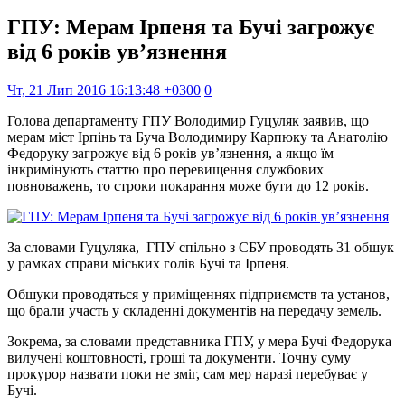
ГПУ: Мерам Ірпеня та Бучі загрожує
від 6 років ув’язнення
Чт, 21 Лип 2016 16:13:48 +0300
0
Голова департаменту ГПУ Володимир Гуцуляк заявив, що
мерам міст Ірпінь та Буча Володимиру Карпюку та Анатолію
Федоруку загрожує від 6 років ув’язнення, а якщо їм
інкримінують статтю про перевищення службових
повноважень, то строки покарання може бути до 12 років.
За словами Гуцуляка, ГПУ спільно з СБУ проводять 31 обшук
у рамках справи міських голів Бучі та Ірпеня.
Обшуки проводяться у приміщеннях підприємств та установ,
що брали участь у складенні документів на передачу земель.
Зокрема, за словами представника ГПУ, у мера Бучі Федорука
вилучені коштовності, гроші та документи. Точну суму
прокурор назвати поки не зміг, сам мер наразі перебуває у
Бучі.