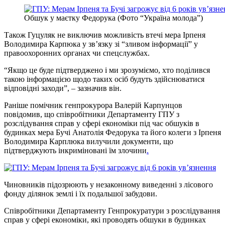
Обшук у маєтку Федорука (Фото “Україна молода”)
Також Гуцуляк не виключив можливість втечі мера Ірпеня
Володимира Карпюка у зв’язку зі “зливом інформації” у
правоохоронних органах чи спецслужбах.
“Якщо це буде підтверджено і ми зрозуміємо, хто поділився
такою інформацією щодо таких осіб будуть здійснюватися
відповідні заходи”, – зазначив він.
Раніше помічник генпрокурора Валерій Карпунцов
повідомив, що співробітники Департаменту ГПУ з
розслідування справ у сфері економіки під час обшуків в
будинках мера Бучі Анатолія Федорука та його колеги з Ірпеня
Володимира Карплюка вилучили документи, що
підтверджують інкриміновані їм злочини
.
Чиновників підозрюють у незаконному виведенні з лісового
фонду ділянок землі і їх подальшої забудови.
Співробітники Департаменту Генпрокуратури з розслідування
справ у сфері економіки, які проводять обшуки в будинках