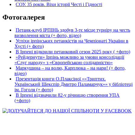
СОУ. 35 років. Віхи історії Честі і Гідності
Фотогалерея
Петанк-клуб ІРПІНЬ здобув 3-тє місце турніру на честь
визволення міста (+ фото, відео)
Успіхи ірпінських петанкістів на Чемпіонаті України в
Хусті (+ фото)
В Ірпені відкрили петанковий сезон 2025 року ( +фото)
«Рейдернути» Ірпінь можливо за умови консолідації
«Слуг народу» з «Європейською солідарністю»
Маркушина – на волю, Карплюка – на нари! (+ фото,
відео)
Презентація книги О.Плаксіної ««Триптих.
Український Шекспір Дмитро Паламарчук»» у бібліотеці
ім. Гоголя (+ фото)
В Ірпені відзначили 82-у річницю створення УПА
(+фото)