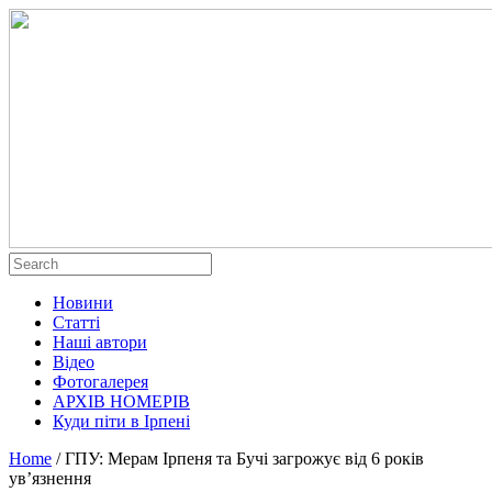
Новини
Статті
Наші автори
Відео
Фотогалерея
АРХІВ НОМЕРІВ
Куди піти в Ірпені
Home
/
ГПУ: Мерам Ірпеня та Бучі загрожує від 6 років
ув’язнення