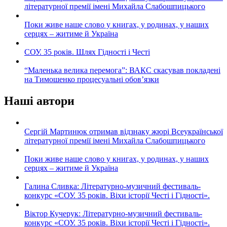
літературної премії імені Михайла Слабошпицького
Поки живе наше слово у книгах, у родинах, у наших
серцях – житиме й Україна
СОУ. 35 років. Шлях Гідності і Честі
“Маленька велика перемога”: ВАКС скасував покладені
на Тимошенко процесуальні обов’язки
Наші автори
Сергій Мартинюк отримав відзнаку жюрі Всеукраїнської
літературної премії імені Михайла Слабошпицького
Поки живе наше слово у книгах, у родинах, у наших
серцях – житиме й Україна
Галина Сливка: Літературно-музичний фестиваль-
конкурс «СОУ. 35 років. Віхи історії Честі і Гідності».
Віктор Кучерук: Літературно-музичний фестиваль-
конкурс «СОУ. 35 років. Віхи історії Честі і Гідності».