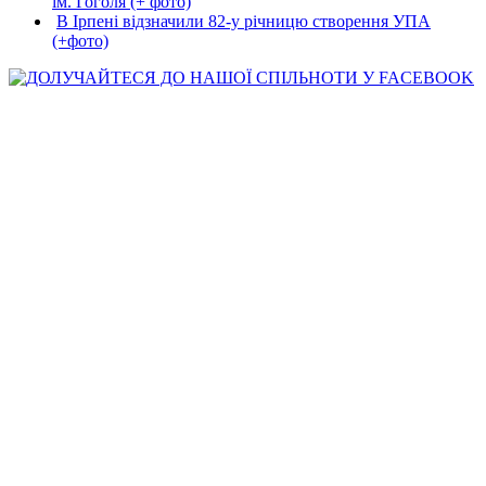
ім. Гоголя (+ фото)
В Ірпені відзначили 82-у річницю створення УПА
(+фото)