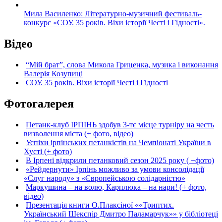
Мила Василенко: Літературно-музичний фестиваль-
конкурс «СОУ. 35 років. Віхи історії Честі і Гідності».
Відео
“Мій брат”, слова Микола Гриценка, музика і виконання
Валерія Козупиці
СОУ. 35 років. Віхи історії Честі і Гідності
Фотогалерея
Петанк-клуб ІРПІНЬ здобув 3-тє місце турніру на честь
визволення міста (+ фото, відео)
Успіхи ірпінських петанкістів на Чемпіонаті України в
Хусті (+ фото)
В Ірпені відкрили петанковий сезон 2025 року ( +фото)
«Рейдернути» Ірпінь можливо за умови консолідації
«Слуг народу» з «Європейською солідарністю»
Маркушина – на волю, Карплюка – на нари! (+ фото,
відео)
Презентація книги О.Плаксіної ««Триптих.
Український Шекспір Дмитро Паламарчук»» у бібліотеці