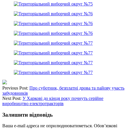
Previous Post:
Про суботник, безплатні дрова та пайову участь
забудовників
Next Post:
У Харкові до кінця року почнуть серійне
виробництво електротракторів
Залишити відповідь
Ваша e-mail адреса не оприлюднюватиметься.
Обов’язкові