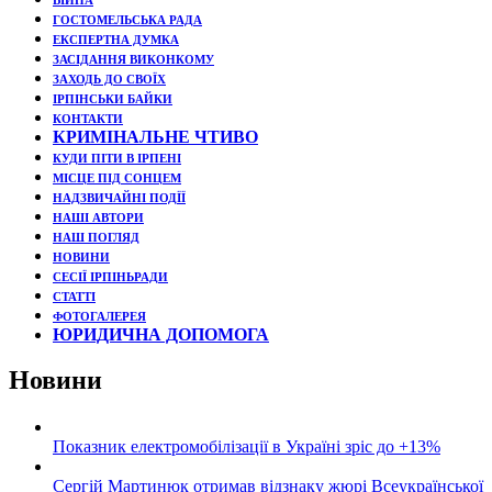
ВІЙНА
ГОСТОМЕЛЬСЬКА РАДА
ЕКСПЕРТНА ДУМКА
ЗАСІДАННЯ ВИКОНКОМУ
ЗАХОДЬ ДО СВОЇХ
ІРПІНСЬКИ БАЙКИ
КОНТАКТИ
КРИМІНАЛЬНЕ ЧТИВО
КУДИ ПІТИ В ІРПЕНІ
МІСЦЕ ПІД СОНЦЕМ
НАДЗВИЧАЙНІ ПОДЇЇ
НАШІ АВТОРИ
НАШ ПОГЛЯД
НОВИНИ
СЕСІЇ ІРПІНЬРАДИ
СТАТТІ
ФОТОГАЛЕРЕЯ
ЮРИДИЧНА ДОПОМОГА
Новини
Показник електромобілізації в Україні зріс до +13%
Сергій Мартинюк отримав відзнаку жюрі Всеукраїнської