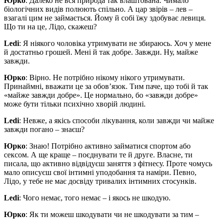
Юрко
: Далеко не вся природа так влаштована. Чимало
біологічних видів полюють спільно. А цар звірів – лев –
взагалі цим не займається. Йому й собі їжу здобуває левиця.
Що ти на це, Лідо, скажеш?
Ledi
: Я ніякого чоловіка утримувати не збираюсь. Хоч у мене
й достатньо грошей. Мені й так добре. Завжди. Ну, майже
завжди.
Юрко
: Вірно. Не потрібно нікому нікого утримувати.
Принаймні, вважати це за обов’язок. Тим паче, що тобі й так
«майже завжди добре». Це нормально, бо «завжди добре»
може бути тільки психічно хворій людині.
Ledi
: Невже, а якісь способи лікування, коли завжди чи майже
завжди погано – знаєш?
Юрко
: Знаю! Потрібно активно займатися спортом або
сексом. А ще краще – поєднувати те й друге. Власне, ти
писала, що активно відвідуєш заняття з фітнесу. Проте чомусь
мало описуєш свої інтимні уподобання та наміри. Певно,
Лідо, у тебе не має досвіду тривалих інтимних стосунків.
Ledi
: Чого немає, того немає – і якось не шкодую.
Юрко
: Як ти можеш шкодувати чи не шкодувати за тим –