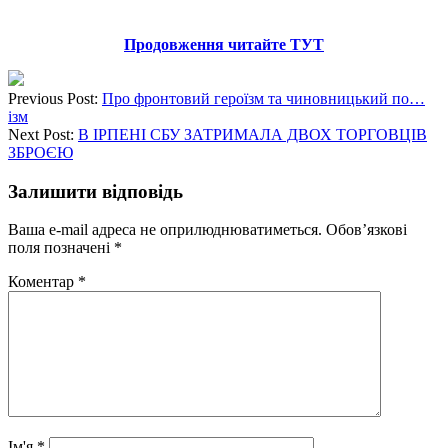
Продовження читайте ТУТ
Previous Post:
Про фронтовий героїзм та чиновницький по…
ізм
Next Post:
В ІРПЕНІ СБУ ЗАТРИМАЛА ДВОХ ТОРГОВЦІВ
ЗБРОЄЮ
Залишити відповідь
Ваша e-mail адреса не оприлюднюватиметься.
Обов’язкові
поля позначені
*
Коментар
*
Ім'я
*