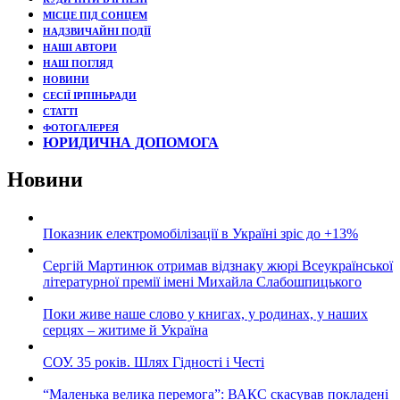
МІСЦЕ ПІД СОНЦЕМ
НАДЗВИЧАЙНІ ПОДЇЇ
НАШІ АВТОРИ
НАШ ПОГЛЯД
НОВИНИ
СЕСІЇ ІРПІНЬРАДИ
СТАТТІ
ФОТОГАЛЕРЕЯ
ЮРИДИЧНА ДОПОМОГА
Новини
Показник електромобілізації в Україні зріс до +13%
Сергій Мартинюк отримав відзнаку жюрі Всеукраїнської
літературної премії імені Михайла Слабошпицького
Поки живе наше слово у книгах, у родинах, у наших
серцях – житиме й Україна
СОУ. 35 років. Шлях Гідності і Честі
“Маленька велика перемога”: ВАКС скасував покладені