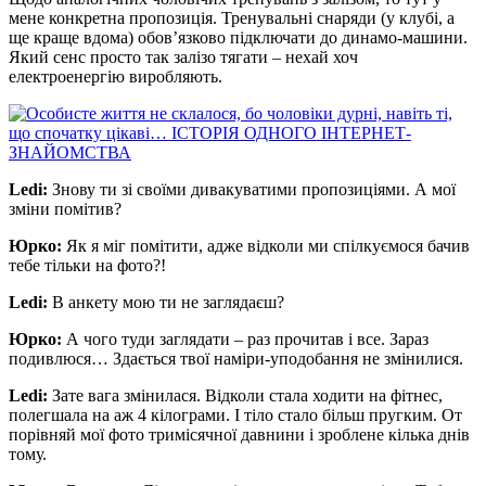
мене конкретна пропозиція. Тренувальні снаряди (у клубі, а
ще краще вдома) обов’язково підключати до динамо-машини.
Який сенс просто так залізо тягати – нехай хоч
електроенергію виробляють.
Ledi:
Знову ти зі своїми дивакуватими пропозиціями. А мої
зміни помітив?
Юрко:
Як я міг помітити, адже відколи ми спілкуємося бачив
тебе тільки на фото?!
Ledi:
В анкету мою ти не заглядаєш?
Юрко:
А чого туди заглядати – раз прочитав і все. Зараз
подивлюся… Здається твої наміри-уподобання не змінилися.
Ledi:
Зате вага змінилася. Відколи стала ходити на фітнес,
полегшала на аж 4 кілограми. І тіло стало більш пругким. От
порівняй мої фото тримісячної давнини і зроблене кілька днів
тому.