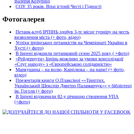
Валерія Козупиці
СОУ. 35 років. Віхи історії Честі і Гідності
Фотогалерея
Петанк-клуб ІРПІНЬ здобув 3-тє місце турніру на честь
визволення міста (+ фото, відео)
Успіхи ірпінських петанкістів на Чемпіонаті України в
Хусті (+ фото)
В Ірпені відкрили петанковий сезон 2025 року ( +фото)
«Рейдернути» Ірпінь можливо за умови консолідації
«Слуг народу» з «Європейською солідарністю»
Маркушина – на волю, Карплюка – на нари! (+ фото,
відео)
Презентація книги О.Плаксіної ««Триптих.
Український Шекспір Дмитро Паламарчук»» у бібліотеці
ім. Гоголя (+ фото)
В Ірпені відзначили 82-у річницю створення УПА
(+фото)