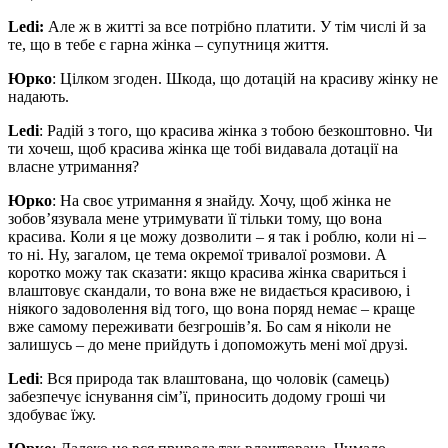
Ledi:
Але ж в житті за все потрібно платити. У тім числі й за
те, що в тебе є гарна жінка – супутниця життя.
Юрко
: Цілком згоден. Шкода, що дотацій на красиву жінку не
надають.
Ledi
: Радій з того, що красива жінка з тобою безкоштовно. Чи
ти хочеш, щоб красива жінка ще тобі видавала дотації на
власне утримання?
Юрко
: На своє утримання я знайду. Хочу, щоб жінка не
зобов’язувала мене утримувати її тільки тому, що вона
красива. Коли я це можу дозволити – я так і роблю, коли ні –
то ні. Ну, загалом, це тема окремої тривалої розмови. А
коротко можу так сказати: якщо красива жінка свариться і
влаштовує скандали, то вона вже не видається красивою, і
ніякого задоволення від того, що вона поряд немає – краще
вже самому переживати безгрошів’я. Бо сам я ніколи не
залишусь – до мене прийдуть і допоможуть мені мої друзі.
Ledi
: Вся природа так влаштована, що чоловік (самець)
забезпечує існування сім’ї, приносить додому гроші чи
здобуває їжу.