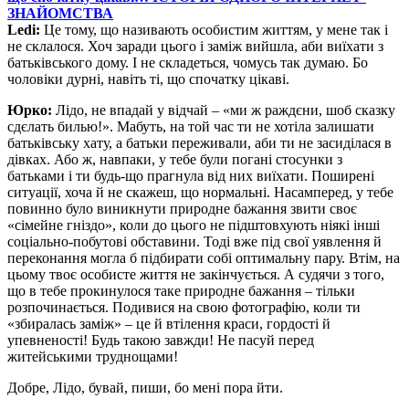
Ledi:
Це тому, що називають особистим життям, у мене так і
не склалося. Хоч заради цього і заміж вийшла, аби виїхати з
батьківського дому. І не складеться, чомусь так думаю. Бо
чоловіки дурні, навіть ті, що спочатку цікаві.
Юрко:
Лідо, не впадай у відчай – «ми ж раждєни, шоб сказку
сдєлать билью!». Мабуть, на той час ти не хотіла залишати
батьківську хату, а батьки переживали, аби ти не засиділася в
дівках. Або ж, навпаки, у тебе були погані стосунки з
батьками і ти будь-що прагнула від них виїхати. Поширені
ситуації, хоча й не скажеш, що нормальні. Насамперед, у тебе
повинно було виникнути природне бажання звити своє
«сімейне гніздо», коли до цього не підштовхують ніякі інші
соціально-побутові обставини. Тоді вже під свої уявлення й
переконання могла б підбирати собі оптимальну пару. Втім, на
цьому твоє особисте життя не закінчується. А судячи з того,
що в тебе прокинулося таке природне бажання – тільки
розпочинається. Подивися на свою фотографію, коли ти
«збиралась заміж» – це й втілення краси, гордості й
упевненості! Будь такою завжди! Не пасуй перед
житейськими труднощами!
Добре, Лідо, бувай, пиши, бо мені пора йти.