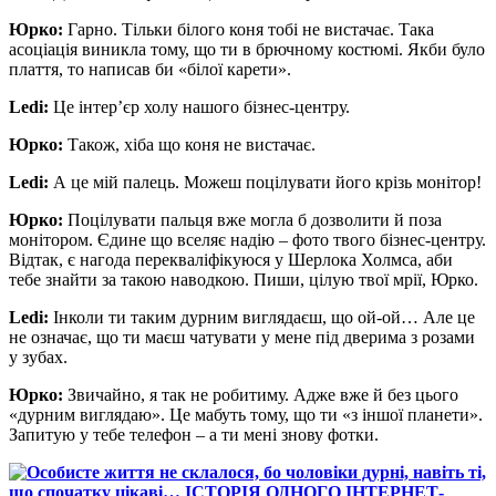
Юрко:
Гарно. Тільки білого коня тобі не вистачає. Така
асоціація виникла тому, що ти в брючному костюмі. Якби було
плаття, то написав би «білої карети».
Ledi:
Це інтер’єр холу нашого бізнес-центру.
Юрко:
Також, хіба що коня не вистачає.
Ledi:
А це мій палець. Можеш поцілувати його крізь монітор!
Юрко:
Поцілувати пальця вже могла б дозволити й поза
монітором. Єдине що вселяє надію – фото твого бізнес-центру.
Відтак, є нагода перекваліфікуюся у Шерлока Холмса, аби
тебе знайти за такою наводкою. Пиши, цілую твої мрії, Юрко.
Ledi:
Інколи ти таким дурним виглядаєш, що ой-ой… Але це
не означає, що ти маєш чатувати у мене під дверима з розами
у зубах.
Юрко:
Звичайно, я так не робитиму. Адже вже й без цього
«дурним виглядаю». Це мабуть тому, що ти «з іншої планети».
Запитую у тебе телефон – а ти мені знову фотки.