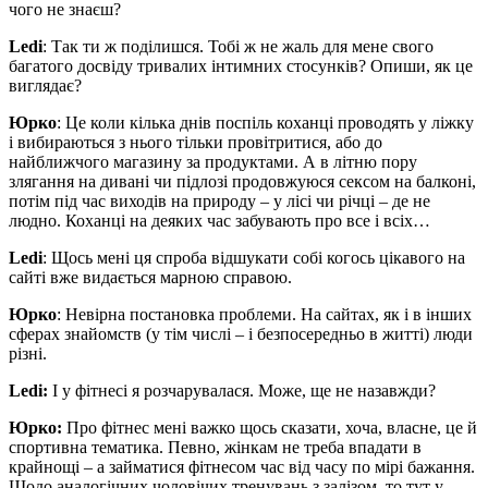
чого не знаєш?
Ledi
: Так ти ж поділишся. Тобі ж не жаль для мене свого
багатого досвіду тривалих інтимних стосунків? Опиши, як це
виглядає?
Юрко
: Це коли кілька днів поспіль коханці проводять у ліжку
і вибираються з нього тільки провітритися, або до
найближчого магазину за продуктами. А в літню пору
злягання на дивані чи підлозі продовжуюся сексом на балконі,
потім під час виходів на природу – у лісі чи річці – де не
людно. Коханці на деяких час забувають про все і всіх…
Ledi
: Щось мені ця спроба відшукати собі когось цікавого на
сайті вже видається марною справою.
Юрко
: Невірна постановка проблеми. На сайтах, як і в інших
сферах знайомств (у тім числі – і безпосередньо в житті) люди
різні.
Ledi:
І у фітнесі я розчарувалася. Може, ще не назавжди?
Юрко:
Про фітнес мені важко щось сказати, хоча, власне, це й
спортивна тематика. Певно, жінкам не треба впадати в
крайнощі – а займатися фітнесом час від часу по мірі бажання.
Щодо аналогічних чоловічих тренувань з залізом, то тут у