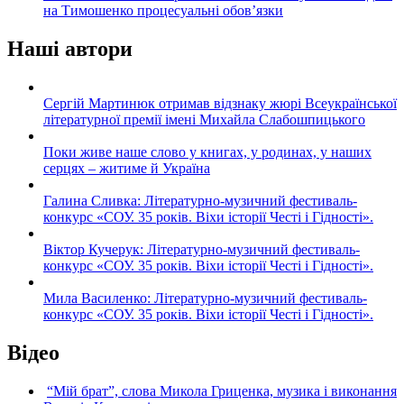
на Тимошенко процесуальні обов’язки
Наші автори
Сергій Мартинюк отримав відзнаку жюрі Всеукраїнської
літературної премії імені Михайла Слабошпицького
Поки живе наше слово у книгах, у родинах, у наших
серцях – житиме й Україна
Галина Сливка: Літературно-музичний фестиваль-
конкурс «СОУ. 35 років. Віхи історії Честі і Гідності».
Віктор Кучерук: Літературно-музичний фестиваль-
конкурс «СОУ. 35 років. Віхи історії Честі і Гідності».
Мила Василенко: Літературно-музичний фестиваль-
конкурс «СОУ. 35 років. Віхи історії Честі і Гідності».
Відео
“Мій брат”, слова Микола Гриценка, музика і виконання