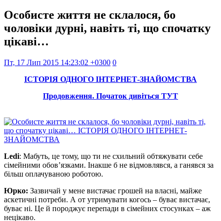
Особисте життя не склалося, бо
чоловіки дурні, навіть ті, що спочатку
цікаві…
Пт, 17 Лип 2015 14:23:02 +0300
0
ІСТОРІЯ ОДНОГО ІНТЕРНЕТ-ЗНАЙОМСТВА
Продовження. Початок дивіться ТУТ
Ledi
: Мабуть, це тому, що ти не схильний обтяжувати себе
сімейними обов’язками. Інакше б не відмовлявся, а ганявся за
більш оплачуваною роботою.
Юрко:
Зазвичай у мене вистачає грошей на власні, майже
аскетичні потреби. А от утримувати когось – буває вистачає,
буває ні. Це й породжує перепади в сімейних стосунках – аж
нецікаво.