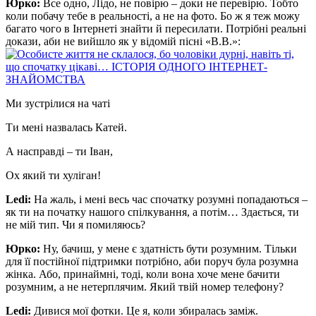
Юрко:
Все одно, Лідо, не повірю – доки не перевірю. Тобто
коли побачу тебе в реальності, а не на фото. Бо ж я теж можу
багато чого в Інтернеті знайти й пересилати. Потрібні реальні
докази, аби не вийшло як у відомій пісні «В.В.»:
Ми зустрілися на чаті
Ти мені назвалась Катей.
А насправді – ти Іван,
Ох який ти хуліган!
Ledi:
На жаль, і мені весь час спочатку розумні попадаються –
як ти на початку нашого спілкування, а потім… Здається, ти
не мій тип. Чи я помиляюсь?
Юрко:
Ну, бачиш, у мене є здатність бути розумним. Тільки
для її постійної підтримки потрібно, аби поруч була розумна
жінка. Або, принаймні, тоді, коли вона хоче мене бачити
розумним, а не нетерплячим. Який твій номер телефону?
Ledi:
Дивися мої фотки. Це я, коли збиралась заміж.