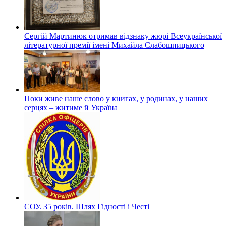
Сергій Мартинюк отримав відзнаку жюрі Всеукраїнської
літературної премії імені Михайла Слабошпицького
Поки живе наше слово у книгах, у родинах, у наших
серцях – житиме й Україна
СОУ. 35 років. Шлях Гідності і Честі