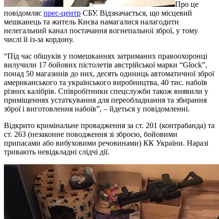
Про це
повідомляє
прес-центр
СБУ. Відзначається, що місцевий
мешканець та житель Києва намагалися налагодити
нелегальний канал постачання вогнепальної зброї, у тому
числі й із-за кордону.
“Під час обшуків у помешканнях затриманих правоохоронці
вилучили 17 бойових пістолетів австрійської марки “Glock”,
понад 50 магазинів до них, десять одиниць автоматичної зброї
американського та українського виробництва, 40 тис. набоїв
різних калібрів. Співробітники спецслужби також виявили у
приміщеннях устаткування для переобладнання та збирання
зброї і виготовлення набоїв”, – йдеться у повідомленні.
Відкрито кримінальне провадження за ст. 201 (контрабанда) та
ст. 263 (незаконне поводження зі зброєю, бойовими
припасами або вибуховими речовинами) КК України. Наразі
тривають невідкладні слідчі дії.