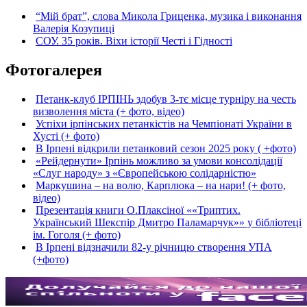
“Мій брат”, слова Микола Гриценка, музика і виконання
Валерія Козупиці
СОУ. 35 років. Віхи історії Честі і Гідності
Фотогалерея
Петанк-клуб ІРПІНЬ здобув 3-тє місце турніру на честь
визволення міста (+ фото, відео)
Успіхи ірпінських петанкістів на Чемпіонаті України в
Хусті (+ фото)
В Ірпені відкрили петанковий сезон 2025 року ( +фото)
«Рейдернути» Ірпінь можливо за умови консолідації
«Слуг народу» з «Європейською солідарністю»
Маркушина – на волю, Карплюка – на нари! (+ фото,
відео)
Презентація книги О.Плаксіної ««Триптих.
Український Шекспір Дмитро Паламарчук»» у бібліотеці
ім. Гоголя (+ фото)
В Ірпені відзначили 82-у річницю створення УПА
(+фото)