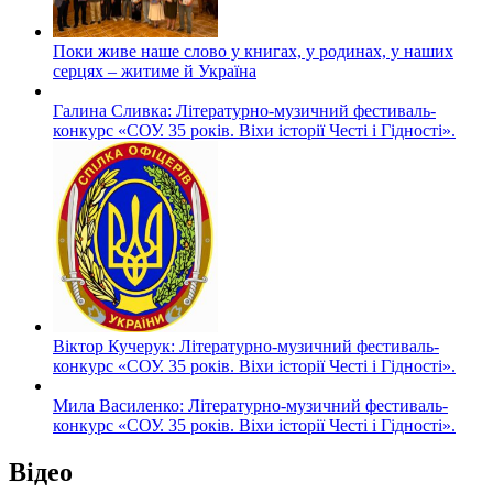
Поки живе наше слово у книгах, у родинах, у наших
серцях – житиме й Україна
Галина Сливка: Літературно-музичний фестиваль-
конкурс «СОУ. 35 років. Віхи історії Честі і Гідності».
Віктор Кучерук: Літературно-музичний фестиваль-
конкурс «СОУ. 35 років. Віхи історії Честі і Гідності».
Мила Василенко: Літературно-музичний фестиваль-
конкурс «СОУ. 35 років. Віхи історії Честі і Гідності».
Відео