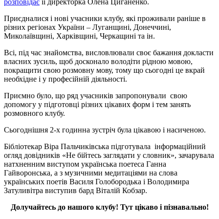
розповідає
її директорка Олена Циганенко.
Приєдналися і нові учасники клубу, які проживали раніше в
різних регіонах України – Луганщині, Донеччині,
Миколаївщині, Харківщині, Черкащині та ін.
Всі, під час знайомства, висловлювали своє бажання докласти
власних зусиль, щоб досконало володіти рідною мовою,
покращити свою розмовну мову, тому що сьогодні це вкрай
необхідне і у професійній діяльності.
Приємно було, що ряд учасників запропонували свою
допомогу у підготовці різних цікавих форм і тем занять
розмовного клубу.
Сьогоднішня 2-х годинна зустріч була цікавою і насиченою.
Бібліотекар Віра Пальчиківська підготувала інформаційний
огляд довідників «Не бійтесь заглядати у словник», зачарувала
натхненним виступом українська поетеса Ганна
Гайворонська, а з музичними медитаціями на слова
українських поетів Василя Голобородька і Володимира
Затуливітра виступив бард Віталій Кобзар.
Долучайтесь до нашого клубу! Тут цікаво і пізнавально!