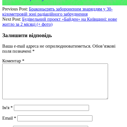
Previous Post:
Браконьєрять забороненим знаряддям у 30-
кілометровій зоні радіаційного забруднення
Next Post:
Будівельний проект «Байден» на Київщині: нове
житло за 2 місяці (+ фото)
Залишити відповідь
Ваша e-mail адреса не оприлюднюватиметься.
Обов’язкові
поля позначені
*
Коментар
*
Ім'я
*
Email
*