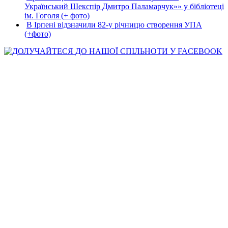
Український Шекспір Дмитро Паламарчук»» у бібліотеці
ім. Гоголя (+ фото)
В Ірпені відзначили 82-у річницю створення УПА
(+фото)