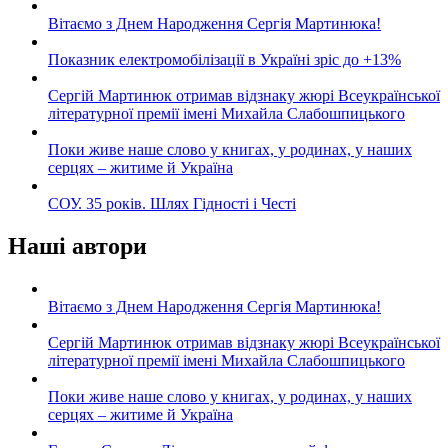
Вітаємо з Днем Народження Сергія Мартинюка!
Показник електромобілізації в Україні зріс до +13%
Сергій Мартинюк отримав відзнаку жюрі Всеукраїнської
літературної премії імені Михайла Слабошпицького
Поки живе наше слово у книгах, у родинах, у наших
серцях – житиме й Україна
СОУ. 35 років. Шлях Гідності і Честі
Наші автори
Вітаємо з Днем Народження Сергія Мартинюка!
Сергій Мартинюк отримав відзнаку жюрі Всеукраїнської
літературної премії імені Михайла Слабошпицького
Поки живе наше слово у книгах, у родинах, у наших
серцях – житиме й Україна