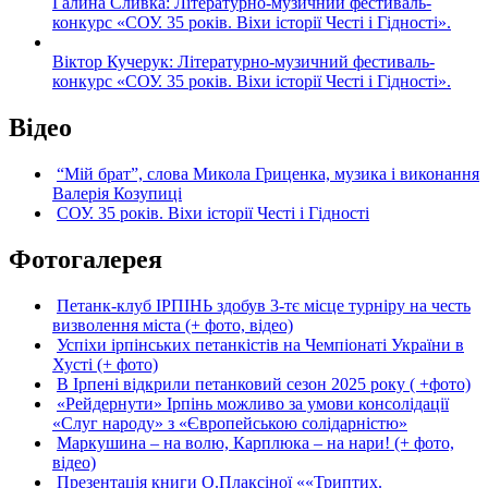
Галина Сливка: Літературно-музичний фестиваль-
конкурс «СОУ. 35 років. Віхи історії Честі і Гідності».
Віктор Кучерук: Літературно-музичний фестиваль-
конкурс «СОУ. 35 років. Віхи історії Честі і Гідності».
Відео
“Мій брат”, слова Микола Гриценка, музика і виконання
Валерія Козупиці
СОУ. 35 років. Віхи історії Честі і Гідності
Фотогалерея
Петанк-клуб ІРПІНЬ здобув 3-тє місце турніру на честь
визволення міста (+ фото, відео)
Успіхи ірпінських петанкістів на Чемпіонаті України в
Хусті (+ фото)
В Ірпені відкрили петанковий сезон 2025 року ( +фото)
«Рейдернути» Ірпінь можливо за умови консолідації
«Слуг народу» з «Європейською солідарністю»
Маркушина – на волю, Карплюка – на нари! (+ фото,
відео)
Презентація книги О.Плаксіної ««Триптих.