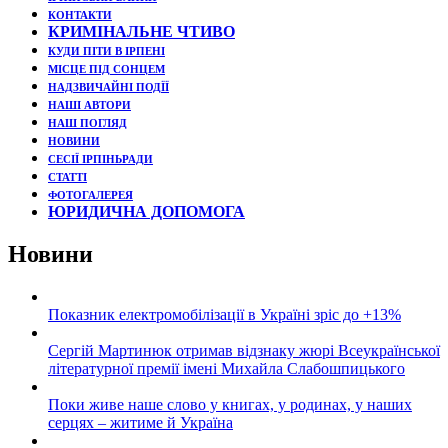
КОНТАКТИ
КРИМІНАЛЬНЕ ЧТИВО
КУДИ ПІТИ В ІРПЕНІ
МІСЦЕ ПІД СОНЦЕМ
НАДЗВИЧАЙНІ ПОДЇЇ
НАШІ АВТОРИ
НАШ ПОГЛЯД
НОВИНИ
СЕСІЇ ІРПІНЬРАДИ
СТАТТІ
ФОТОГАЛЕРЕЯ
ЮРИДИЧНА ДОПОМОГА
Новини
Показник електромобілізації в Україні зріс до +13%
Сергій Мартинюк отримав відзнаку жюрі Всеукраїнської
літературної премії імені Михайла Слабошпицького
Поки живе наше слово у книгах, у родинах, у наших
серцях – житиме й Україна