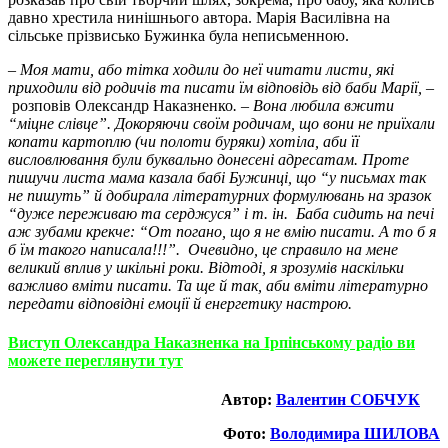
давно хрестила нинішнього автора. Марія Василівна на
сільське прізвисько Бужинка була неписьменною.
– Моя мати, або тітка ходили до неї читати листи, які
приходили від родичів та писати їм відповідь від баби Марії, –
розповів Олександр Наказненко
. – Вона любила вжити
“міцне слівце”. Докоряючи своїм родичам, що вони не приїхали
копати картоплю (чи полоти буряки) хотіла, аби її
висловлювання були буквально донесені адресатам. Проте
пишучи листа мама казала бабі Бужинці, що “у письмах так
не пишуть” й добирала літературних формулювань на зразок
“дуже переживаю та серджуся” і т. ін. Баба сидить на печі
аж зубами крекче: “От погано, що я не вмію писати. А то б я
б їм такого написала!!!”. Очевидно, це справило на мене
великий вплив у шкільні роки. Відтоді, я зрозумів наскільки
важливо вміти писати. Та ще й так, аби вміти літературно
передати відповідні емоції й енергетику настрою.
Виступ Олександра Наказненка на Ірпінському радіо ви
можете переглянути тут
Автор:
Валентин СОБЧУК
Фото:
Володимира ШИЛОВА