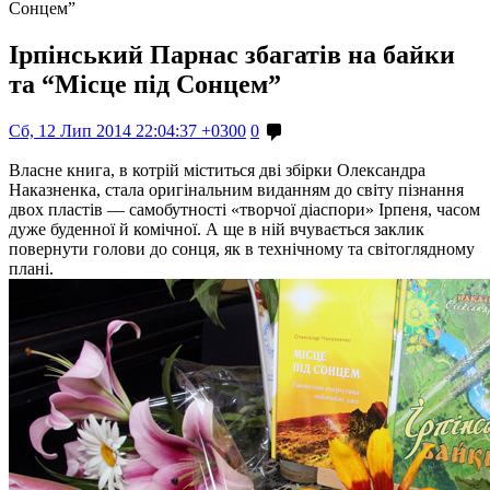
Сонцем”
Ірпінський Парнас збагатів на байки
та “Місце під Сонцем”
Сб, 12 Лип 2014 22:04:37 +0300
0
Власне книга, в котрій міститься дві збірки Олександра
Наказненка, стала оригінальним виданням до світу пізнання
двох пластів — самобутності «творчої діаспори» Ірпеня, часом
дуже буденної й комічної. А ще в ній вчувається заклик
повернути голови до сонця, як в технічному та світоглядному
плані.