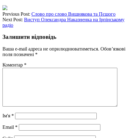
Previous Post:
Слово про слово Вишнякова та Пєшого
Next Post:
Виступ Олександра Наказненка на Ірпінському
радіо
Залишити відповідь
Ваша e-mail адреса не оприлюднюватиметься.
Обов’язкові
поля позначені
*
Коментар
*
Ім'я
*
Email
*