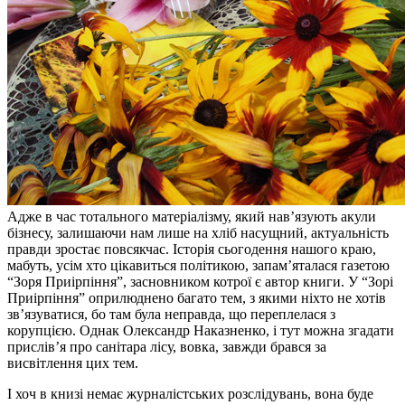
Адже в час тотального матеріалізму, який нав’язують акули
бізнесу, залишаючи нам лише на хліб насущний, актуальність
правди зростає повсякчас. Історія сьогодення нашого краю,
мабуть, усім хто цікавиться політикою, запам’яталася газетою
“Зоря Приірпіння”, засновником котрої є автор книги. У “Зорі
Приірпіння” оприлюднено багато тем, з якими ніхто не хотів
зв’язуватися, бо там була неправда, що переплелася з
корупцією. Однак Олександр Наказненко, і тут можна згадати
прислів’я про санітара лісу, вовка, завжди брався за
висвітлення цих тем.
І хоч в книзі немає журналістських розслідувань, вона буде