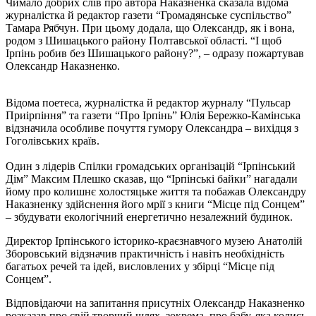
Чимало добрих слів про автора Наказненка сказала відома
журналістка й редактор газети “Громадянське суспільство”
Тамара Рябчун. При цьому додала, що Олександр, як і вона,
родом з Шишацького району Полтавської області. “І щоб
Ірпінь робив без Шишацького району?”, – одразу пожартував
Олександр Наказненко.
Відома поетеса, журналістка й редактор журналу “Пульсар
Приірпіння” та газети “Про Ірпінь” Юлія Бережко-Камінська
відзначила особливе почуття гумору Олександра – вихідця з
Гоголівських країв.
Один з лідерів Спілки громадських організацій “Ірпінський
Дім” Максим Плешко сказав, що “Ірпінські байки” нагадали
йому про колишнє холостяцьке життя та побажав Олександру
Наказненку здійснення його мрії з книги “Місце під Сонцем”
– збудувати екологічний енергетично незалежний будинок.
Директор Ірпінського історико-краєзнавчого музею Анатолій
Зборовський відзначив практичність і навіть необхідність
багатьох речей та ідей, висловлених у збірці “Місце під
Сонцем”.
Відповідаючи на запитання присутніх Олександр Наказненко
розказав про свій творчий шлях, зокрема, про бабу, яка колись