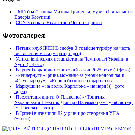
“Мій брат”, слова Микола Гриценка, музика і виконання
Валерія Козупиці
СОУ. 35 років. Віхи історії Честі і Гідності
Фотогалерея
Петанк-клуб ІРПІНЬ здобув 3-тє місце турніру на честь
визволення міста (+ фото, відео)
Успіхи ірпінських петанкістів на Чемпіонаті України в
Хусті (+ фото)
В Ірпені відкрили петанковий сезон 2025 року ( +фото)
«Рейдернути» Ірпінь можливо за умови консолідації
«Слуг народу» з «Європейською солідарністю»
Маркушина – на волю, Карплюка – на нари! (+ фото,
відео)
Презентація книги О.Плаксіної ««Триптих.
Український Шекспір Дмитро Паламарчук»» у бібліотеці
ім. Гоголя (+ фото)
В Ірпені відзначили 82-у річницю створення УПА
(+фото)