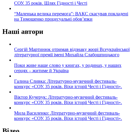
СОУ. 35 років. Шлях Гідності і Честі
“Маленька велика перемога”: ВАКС скасував покладені
на Тимошенко процесуальні обов’язки
Наші автори
Сергій Мартинюк отримав відзнаку жюрі Всеукраїнської
літературної премії імені Михайла Слабошпицького
Поки живе наше слово у книгах, у родинах, у наших
серцях – житиме й Україна
Галина Сливка: Літературно-музичний фестиваль-
конкурс «СОУ. 35 років. Віхи історії Честі і Гідності».
Віктор Кучерук: Літературно-музичний фестиваль-
конкурс «СОУ. 35 років. Віхи історії Честі і Гідності».
Мила Василенко: Літературно-музичний фестиваль-
конкурс «СОУ. 35 років. Віхи історії Честі і Гідності».
Відео