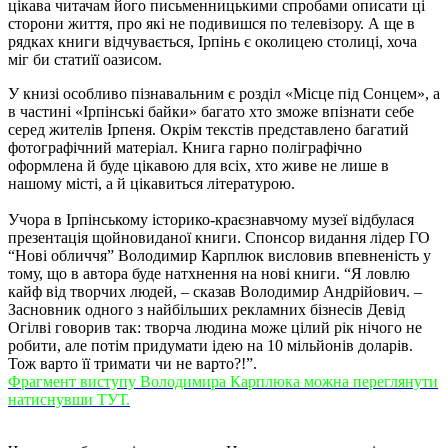
цікава читачам його письменницькими спробами описати ці
сторони життя, про які не подивишся по телевізору. А ще в
рядках книги відчувається, Ірпінь є околицею столиці, хоча
міг би статиїї оазисом.
У книзі особливо пізнавальним є розділ «Місце під Сонцем», а
в частині «Ірпінські байки» багато хто зможе впізнати себе
серед жителів Ірпеня. Окрім текстів представлено багатий
фотографічний матеріал. Книга гарно поліграфічно
оформлена й буде цікавою для всіх, хто живе не лише в
нашому місті, а й цікавиться літературою.
Учора в Ірпінському історико-краєзнавчому музеї відбулася
презентація щойновиданої книги. Спонсор видання лідер ГО
“Нові обличчя” Володимир Карплюк висловив впевненість у
тому, що в автора буде натхнення на нові книги. “Я ловлю
кайф від творчих людей, – сказав Володимир Андрійович. –
Засновник одного з найбільших рекламних бізнесів Девід
Огілві говорив так: творча людина може цілий рік нічого не
робити, але потім придумати ідею на 10 мільйонів доларів.
Тож варто її тримати чи не варто?!”.
Фрагмент виступу Володимира Карплюка можна переглянути
натиснувши ТУТ.