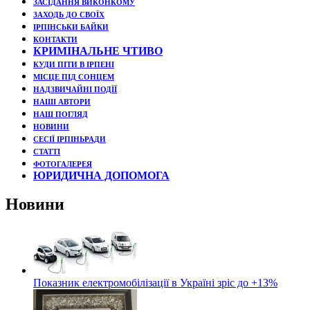
ЗАСІДАННЯ ВИКОНКОМУ
ЗАХОДЬ ДО СВОЇХ
ІРПІНСЬКИ БАЙКИ
КОНТАКТИ
КРИМІНАЛЬНЕ ЧТИВО
КУДИ ПІТИ В ІРПЕНІ
МІСЦЕ ПІД СОНЦЕМ
НАДЗВИЧАЙНІ ПОДЇЇ
НАШІ АВТОРИ
НАШ ПОГЛЯД
НОВИНИ
СЕСІЇ ІРПІНЬРАДИ
СТАТТІ
ФОТОГАЛЕРЕЯ
ЮРИДИЧНА ДОПОМОГА
Новини
Показник електромобілізації в Україні зріс до +13%