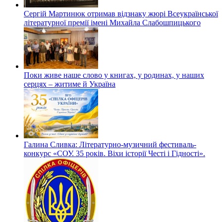
Сергій Мартинюк отримав відзнаку жюрі Всеукраїнської
літературної премії імені Михайла Слабошпицького
Поки живе наше слово у книгах, у родинах, у наших
серцях – житиме й Україна
Галина Сливка: Літературно-музичний фестиваль-
конкурс «СОУ. 35 років. Віхи історії Честі і Гідності».