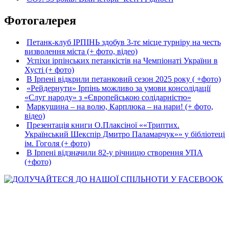
Фотогалерея
Петанк-клуб ІРПІНЬ здобув 3-тє місце турніру на честь
визволення міста (+ фото, відео)
Успіхи ірпінських петанкістів на Чемпіонаті України в
Хусті (+ фото)
В Ірпені відкрили петанковий сезон 2025 року ( +фото)
«Рейдернути» Ірпінь можливо за умови консолідації
«Слуг народу» з «Європейською солідарністю»
Маркушина – на волю, Карплюка – на нари! (+ фото,
відео)
Презентація книги О.Плаксіної ««Триптих.
Український Шекспір Дмитро Паламарчук»» у бібліотеці
ім. Гоголя (+ фото)
В Ірпені відзначили 82-у річницю створення УПА
(+фото)