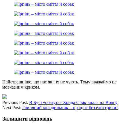
Найстрашніше, що нас як і їх не чують. Тому вважаймо це
мовчазним криком.
Previous Post:
В Бучі «роззута» Хонда Сівік впала на Волгу
Next Post:
Глиняний холодильник – працює без електрики!
Залишити відповідь