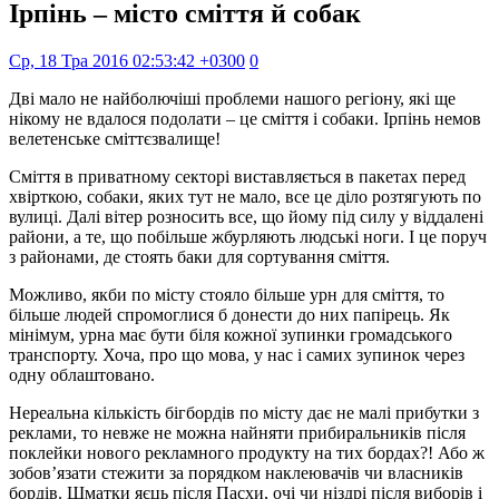
Ірпінь – місто сміття й собак
Ср, 18 Тра 2016 02:53:42 +0300
0
Дві мало не найболючіші проблеми нашого регіону, які ще
нікому не вдалося подолати – це сміття і собаки. Ірпінь немов
велетенське сміттєзвалище!
Сміття в приватному секторі виставляється в пакетах перед
хвірткою, собаки, яких тут не мало, все це діло розтягують по
вулиці. Далі вітер розносить все, що йому під силу у віддалені
райони, а те, що побільше жбурляють людські ноги. І це поруч
з районами, де стоять баки для сортування сміття.
Можливо, якби по місту стояло більше урн для сміття, то
більше людей спромоглися б донести до них папірець. Як
мінімум, урна має бути біля кожної зупинки громадського
транспорту. Хоча, про що мова, у нас і самих зупинок через
одну облаштовано.
Нереальна кількість бігбордів по місту дає не малі прибутки з
реклами, то невже не можна найняти прибиральників після
поклейки нового рекламного продукту на тих бордах?! Або ж
зобов’язати стежити за порядком наклеювачів чи власників
бордів. Шматки яєць після Пасхи, очі чи ніздрі після виборів і