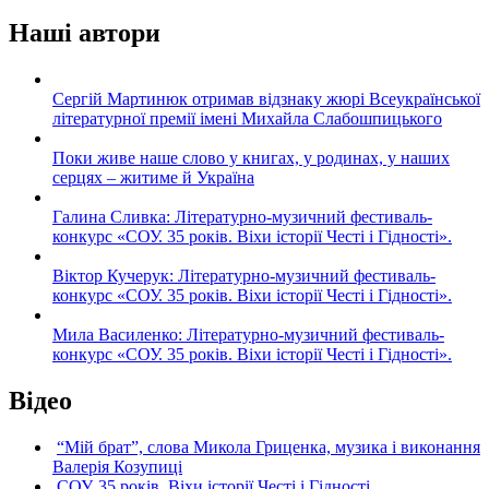
Наші автори
Сергій Мартинюк отримав відзнаку жюрі Всеукраїнської
літературної премії імені Михайла Слабошпицького
Поки живе наше слово у книгах, у родинах, у наших
серцях – житиме й Україна
Галина Сливка: Літературно-музичний фестиваль-
конкурс «СОУ. 35 років. Віхи історії Честі і Гідності».
Віктор Кучерук: Літературно-музичний фестиваль-
конкурс «СОУ. 35 років. Віхи історії Честі і Гідності».
Мила Василенко: Літературно-музичний фестиваль-
конкурс «СОУ. 35 років. Віхи історії Честі і Гідності».
Відео
“Мій брат”, слова Микола Гриценка, музика і виконання
Валерія Козупиці
СОУ. 35 років. Віхи історії Честі і Гідності