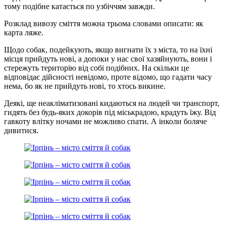
тому подібне катається по узбіччям завжди.
Розклад вивозу сміття можна трьома словами описати: як
карта ляже.
Щодо собак, подейкують, якщо вигнати їх з міста, то на їхні
місця прийдуть нові, а допоки у нас свої хазяйнують, вони і
стережуть територію від собі подібних. На скільки це
відповідає дійсності невідомо, проте відомо, що гадати часу
нема, бо як не прийдуть нові, то хтось викине.
Деякі, ще неакліматизовані кидаються на людей чи транспорт,
гидять без будь-яких докорів під міськрадою, крадуть їжу. Від
гавкоту влітку ночами не можливо спати. А інколи боляче
дивитися.