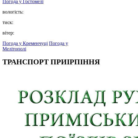
Погода у
Гостомелі
вологість:
тиск:
вітер:
Погода у Кременчуці
Погода у
Мелітополі
ТРАНСПОРТ ПРИІРПІННЯ