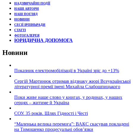
НАДЗВИЧАЙНІ ПОДЇЇ
НАШІ АВТОРИ
НАШ ПОГЛЯД
НОВИНИ
СЕСІЇ ІРПІНЬРАДИ
СТАТТІ
ФОТОГАЛЕРЕЯ
ЮРИДИЧНА ДОПОМОГА
Новини
Показник електромобілізації в Україні зріс до +13%
Сергій Мартинюк отримав відзнаку жюрі Всеукраїнської
літературної премії імені Михайла Слабошпицького
Поки живе наше слово у книгах, у родинах, у наших
серцях – житиме й Україна
СОУ. 35 років. Шлях Гідності і Честі
“Маленька велика перемога”: ВАКС скасував покладені
на Тимошенко процесуальні обов’язки