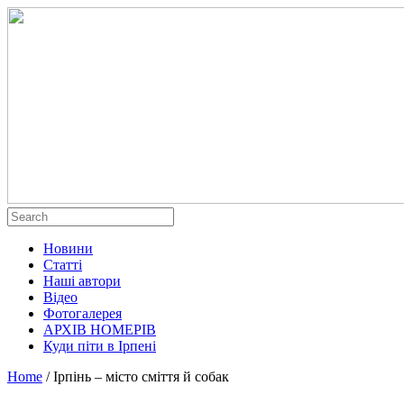
Новини
Статті
Наші автори
Відео
Фотогалерея
АРХІВ НОМЕРІВ
Куди піти в Ірпені
Home
/
Ірпінь – місто сміття й собак