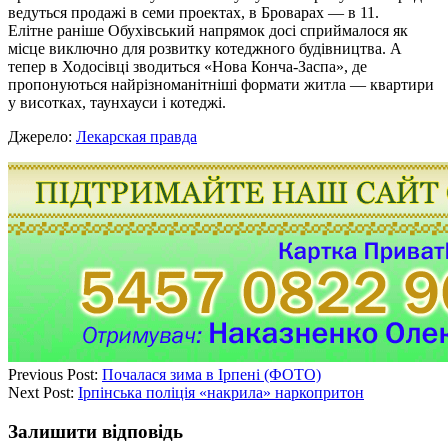
ведуться продажі в семи проектах, в Броварах — в 11.
Елітне раніше Обухівський напрямок досі сприймалося як
місце виключно для розвитку котеджного будівництва. А
тепер в Ходосівці зводиться «Нова Конча-Заспа», де
пропонуються найрізноманітніші формати житла — квартири
у висотках, таунхауси і котеджі.
Джерело:
Лекарская правда
Previous Post:
Почалася зима в Ірпені (ФОТО)
Next Post:
Ірпінська поліція «накрила» наркопритон
Залишити відповідь