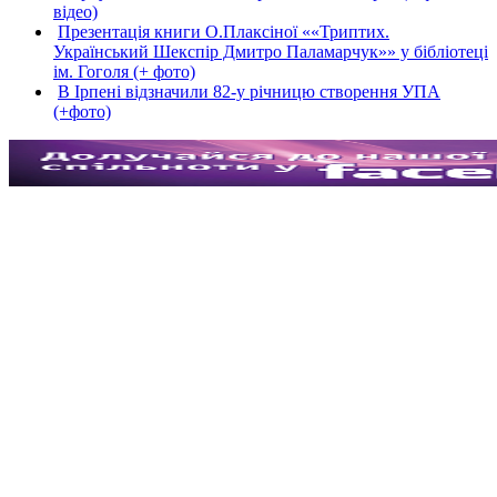
відео)
Презентація книги О.Плаксіної ««Триптих.
Український Шекспір Дмитро Паламарчук»» у бібліотеці
ім. Гоголя (+ фото)
В Ірпені відзначили 82-у річницю створення УПА
(+фото)