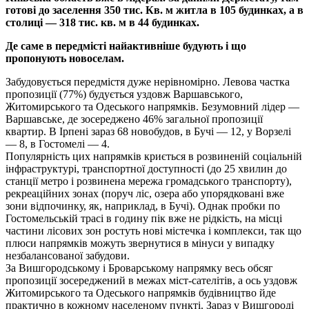
готові до заселення 350 тис. Кв. м житла в 105 будинках, а в
столиці — 318 тис. кв. м в 44 будинках.
Де саме в передмісті найактивніше будують і що
пропонують новоселам.
Забудовується передмістя дуже нерівномірно. Левова частка
пропозиції (77%) будується уздовж Варшавського,
Житомирського та Одеського напрямків. Безумовний лідер —
Варшавське, де зосереджено 46% загальної пропозиції
квартир. В Ірпені зараз 68 новобудов, в Бучі — 12, у Ворзелі
— 8, в Гостомелі — 4.
Популярність цих напрямків криється в розвиненій соціальній
інфраструктурі, транспортної доступності (до 25 хвилин до
станції метро і розвинена мережа громадського транспорту),
рекреаційних зонах (поруч ліс, озера або упорядковані вже
зони відпочинку, як, наприклад, в Бучі). Однак пробки по
Гостомельській трасі в годину пік вже не рідкість, на місці
частини лісових зон ростуть нові містечка і комплекси, так що
плюси напрямків можуть звернутися в мінуси у випадку
незбалансованої забудови.
За Вишгородському і Броварському напрямку весь обсяг
пропозиції зосереджений в межах міст-сателітів, а ось уздовж
Житомирського та Одеського напрямків будівництво йде
практично в кожному населеному пункті. Зараз у Вишгороді