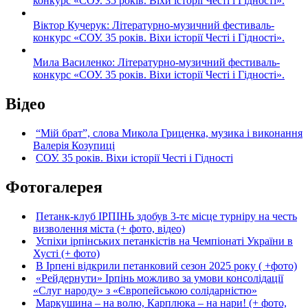
конкурс «СОУ. 35 років. Віхи історії Честі і Гідності».
Віктор Кучерук: Літературно-музичний фестиваль-
конкурс «СОУ. 35 років. Віхи історії Честі і Гідності».
Мила Василенко: Літературно-музичний фестиваль-
конкурс «СОУ. 35 років. Віхи історії Честі і Гідності».
Відео
“Мій брат”, слова Микола Гриценка, музика і виконання
Валерія Козупиці
СОУ. 35 років. Віхи історії Честі і Гідності
Фотогалерея
Петанк-клуб ІРПІНЬ здобув 3-тє місце турніру на честь
визволення міста (+ фото, відео)
Успіхи ірпінських петанкістів на Чемпіонаті України в
Хусті (+ фото)
В Ірпені відкрили петанковий сезон 2025 року ( +фото)
«Рейдернути» Ірпінь можливо за умови консолідації
«Слуг народу» з «Європейською солідарністю»
Маркушина – на волю, Карплюка – на нари! (+ фото,