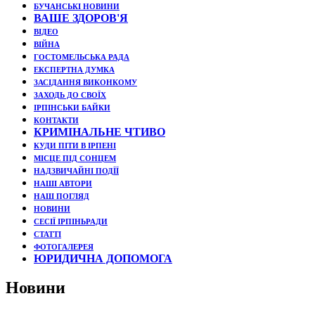
БУЧАНСЬКІ НОВИНИ
ВАШЕ ЗДОРОВ'Я
ВІДЕО
ВІЙНА
ГОСТОМЕЛЬСЬКА РАДА
ЕКСПЕРТНА ДУМКА
ЗАСІДАННЯ ВИКОНКОМУ
ЗАХОДЬ ДО СВОЇХ
ІРПІНСЬКИ БАЙКИ
КОНТАКТИ
КРИМІНАЛЬНЕ ЧТИВО
КУДИ ПІТИ В ІРПЕНІ
МІСЦЕ ПІД СОНЦЕМ
НАДЗВИЧАЙНІ ПОДЇЇ
НАШІ АВТОРИ
НАШ ПОГЛЯД
НОВИНИ
СЕСІЇ ІРПІНЬРАДИ
СТАТТІ
ФОТОГАЛЕРЕЯ
ЮРИДИЧНА ДОПОМОГА
Новини