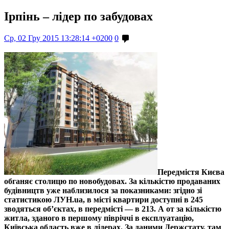
Ірпінь – лідер по забудовах
Ср, 02 Гру 2015 13:28:14 +0200
0
Передмістя Києва
обганяє столицю по новобудовах. За кількістю продаваних
будівництв уже наблизилося за показниками: згідно зі
статистикою ЛУН.ua, в місті квартири доступні в 245
зводяться об’єктах, в передмісті — в 213. А от за кількістю
житла, зданого в першому півріччі в експлуатацію,
Київська область вже в лідерах. За даними Держстату, там