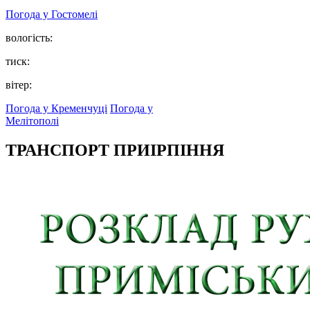
Погода у
Гостомелі
вологість:
тиск:
вітер:
Погода у Кременчуці
Погода у
Мелітополі
ТРАНСПОРТ ПРИІРПІННЯ