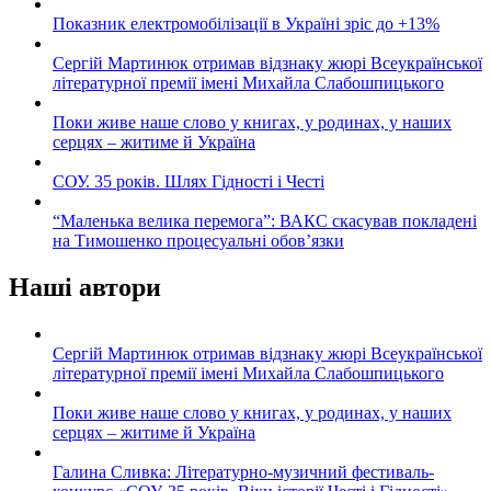
Показник електромобілізації в Україні зріс до +13%
Сергій Мартинюк отримав відзнаку жюрі Всеукраїнської
літературної премії імені Михайла Слабошпицького
Поки живе наше слово у книгах, у родинах, у наших
серцях – житиме й Україна
СОУ. 35 років. Шлях Гідності і Честі
“Маленька велика перемога”: ВАКС скасував покладені
на Тимошенко процесуальні обов’язки
Наші автори
Сергій Мартинюк отримав відзнаку жюрі Всеукраїнської
літературної премії імені Михайла Слабошпицького
Поки живе наше слово у книгах, у родинах, у наших
серцях – житиме й Україна
Галина Сливка: Літературно-музичний фестиваль-