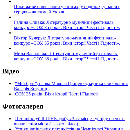
Поки живе наше слово у книгах, у родинах, у наших
серцях – житиме й Україна
Галина Сливка: Літературно-музичний фестиваль-
конкурс «СОУ. 35 років. Віхи історії Честі і Гідності».
Віктор Кучерук: Літературно-музичний фестиваль-
конкурс «СОУ. 35 років. Віхи історії Честі і Гідності».
Мила Василенко: Літературно-музичний фестиваль-
конкурс «СОУ. 35 років. Віхи історії Честі і Гідності».
Відео
“Мій брат”, слова Микола Гриценка, музика і виконання
Валерія Козупиці
СОУ. 35 років. Віхи історії Честі і Гідності
Фотогалерея
Петанк-клуб ІРПІНЬ здобув 3-тє місце турніру на честь
визволення міста (+ фото, відео)
Успіхи ірпінських петанкістів на Чемпіонаті України в