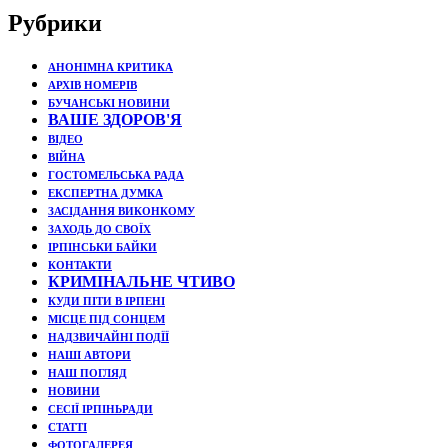
Рубрики
АНОНІМНА КРИТИКА
АРХІВ НОМЕРІВ
БУЧАНСЬКІ НОВИНИ
ВАШЕ ЗДОРОВ'Я
ВІДЕО
ВІЙНА
ГОСТОМЕЛЬСЬКА РАДА
ЕКСПЕРТНА ДУМКА
ЗАСІДАННЯ ВИКОНКОМУ
ЗАХОДЬ ДО СВОЇХ
ІРПІНСЬКИ БАЙКИ
КОНТАКТИ
КРИМІНАЛЬНЕ ЧТИВО
КУДИ ПІТИ В ІРПЕНІ
МІСЦЕ ПІД СОНЦЕМ
НАДЗВИЧАЙНІ ПОДЇЇ
НАШІ АВТОРИ
НАШ ПОГЛЯД
НОВИНИ
СЕСІЇ ІРПІНЬРАДИ
СТАТТІ
ФОТОГАЛЕРЕЯ