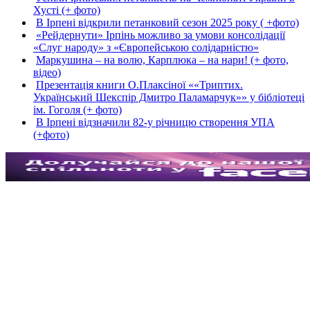
Хусті (+ фото)
В Ірпені відкрили петанковий сезон 2025 року ( +фото)
«Рейдернути» Ірпінь можливо за умови консолідації
«Слуг народу» з «Європейською солідарністю»
Маркушина – на волю, Карплюка – на нари! (+ фото,
відео)
Презентація книги О.Плаксіної ««Триптих.
Український Шекспір Дмитро Паламарчук»» у бібліотеці
ім. Гоголя (+ фото)
В Ірпені відзначили 82-у річницю створення УПА
(+фото)