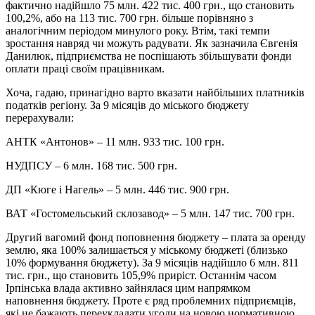
фактично надійшло 75 млн. 422 тис. 400 грн., що становить
100,2%, або на 113 тис. 700 грн. більше порівняно з
аналогічним періодом минулого року. Втім, такі темпи
зростання навряд чи можуть радувати. Як зазначила Євгенія
Данилюк, підприємства не поспішають збільшувати фонди
оплати праці своїм працівникам.
Хоча, гадаю, принагідно варто вказати найбільших платників
податків регіону. За 9 місяців до міського бюджету
перерахували:
АНТК «Антонов» – 11 млн. 933 тис. 100 грн.
НУДПСУ – 6 млн. 168 тис. 500 грн.
ДП «Кюге і Нагель» – 5 млн. 446 тис. 900 грн.
ВАТ «Гостомельський склозавод» – 5 млн. 147 тис. 700 грн.
Другий вагомий фонд поповнення бюджету – плата за оренду
землю, яка 100% залишається у міському бюджеті (близько
10% формування бюджету). За 9 місяців надійшло 6 млн. 811
тис. грн., що становить 105,9% приріст. Останнім часом
Ірпінська влада активно зайнялася цим напрямком
наповнення бюджету. Проте є ряд проблемних підприємців,
які не бажають переукладати угоди на новою нормативною