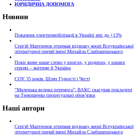
ЮРИДИЧНА ДОПОМОГА
Новини
Показник електромобілізації в Україні зріс до +13%
Сергій Мартинюк отримав відзнаку жюрі Всеукраїнської
літературної премії імені Михайла Слабошпицького
Поки живе наше слово у книгах, у родинах, у наших
серцях – житиме й Україна
СОУ. 35 років. Шлях Гідності і Честі
“Маленька велика перемога”: ВАКС скасував покладені
на Тимошенко процесуальні обов’язки
Наші автори
Сергій Мартинюк отримав відзнаку жюрі Всеукраїнської
літературної премії імені Михайла Слабошпицького