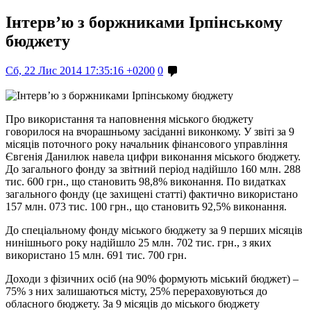
Інтерв’ю з боржниками Ірпінському
бюджету
Сб, 22 Лис 2014 17:35:16 +0200
0
Про використання та наповнення міського бюджету
говорилося на вчорашньому засіданні виконкому. У звіті за 9
місяців поточного року начальник фінансового управління
Євгенія Данилюк навела цифри виконання міського бюджету.
До загального фонду за звітний період надійшло 160 млн. 288
тис. 600 грн., що становить 98,8% виконання. По видатках
загального фонду (це захищені статті) фактично використано
157 млн. 073 тис. 100 грн., що становить 92,5% виконання.
До спеціальному фонду міського бюджету за 9 перших місяців
нинішнього року надійшло 25 млн. 702 тис. грн., з яких
використано 15 млн. 691 тис. 700 грн.
Доходи з фізичних осіб (на 90% формують міський бюджет) –
75% з них залишаються місту, 25% перераховуються до
обласного бюджету. За 9 місяців до міського бюджету